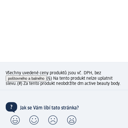
Všechny uvedené ceny produktů jsou vč. DPH, bez
poštovného a balného
(§) Na tento produkt nelze uplatnit
slevu.
(#) Za tento produkt neobdržíte dm active beauty body.
Jak se Vám líbí tato stránka?