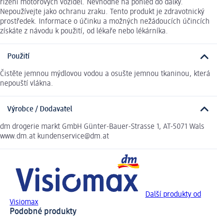
řízení motorových vozidel. Nevhodné na pohled do dálky.
Nepoužívejte jako ochranu zraku. Tento produkt je zdravotnický
prostředek. Informace o účinku a možných nežádoucích účincích
získáte z návodu k použití, od lékaře nebo lékárníka.
Použití
Čistěte jemnou mýdlovou vodou a osušte jemnou tkaninou, která
nepouští vlákna.
Výrobce / Dodavatel
dm drogerie markt GmbH Günter-Bauer-Strasse 1, AT-5071 Wals
www.dm.at kundenservice@dm.at
Další produkty od
Visiomax
Podobné produkty