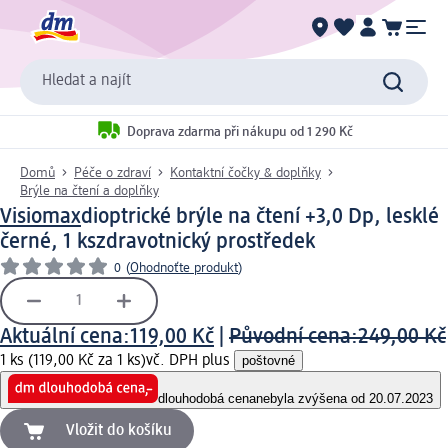
Hledat a najít
Doprava zdarma při nákupu od 1 290 Kč
Domů
Péče o zdraví
Kontaktní čočky & doplňky
Brýle na čtení a doplňky
Visiomax
dioptrické brýle na čtení +3,0 Dp, lesklé
černé, 1 ks
zdravotnický prostředek
0
(
Ohodnoťte produkt
)
Aktuální cena:
119,00 Kč
|
Původní cena:
249,00 Kč
1 ks (119,00 Kč za 1 ks)
vč. DPH plus
poštovné
dlouhodobá cena
nebyla zvýšena od 20.07.2023
Vložit do košíku