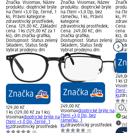
Značka: Visiomax; Název
Značka: Visiomax; Název
Značka: 
produktu: dioptrické brýle
produktu: dioptrické brýle
produktu:
na čtení +3,0 Dp, černé, 1
na čtení +3,0 Dp, bez
na čtení 
ks; Právní kategorie:
rámečku, 1 ks; Právní
ks; Právn
zdravotnický prostředek;
kategorie:
zdravotn
Cena: 129,00 Kč; Základní
zdravotnický prostředek;
Cena: 24
cena: 1 ks (129,00 Kč za 1
Cena: 249,00 Kč; dm
cena: 1 k
ks); dm značka grafika;
značka grafika;
ks); dm 
Dostupnost: Status zelený
Dostupnost: Status zelený
Dostupno
Skladem, Status šedý
Skladem, Status šedý
Skladem,
Vybrat prodejnu dm
Vybrat prodejnu dm
Vybrat p
249,00 K
1 ks (249
Visiomax
čtení +3,
ks
zdravo
249,00 Kč
129,00 Kč
Upoz
Visiomax
dioptrické brýle na
1 ks (129,00 Kč za 1 ks)
čtení +3,0 Dp, bez
Visiomax
dioptrické brýle na
Skla
rámečku, 1
čtení +3,0 Dp, černé, 1
Vybra
ks
zdravotnický prostředek
ks
zdravotnický prostředek
(0)
(0)