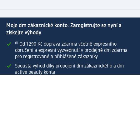
Moje dm zákaznické konto: Zaregistrujte se nyní a
získejte výhody
⁽¹⁾ Od 1 290 Kč doprava zdarma včetně expresního
doručení a expresní vyzvednutí v prodejně dm zdarma
pro registrované a přihlášené zákazníky
Spousta výhod díky propojení dm zákaznického a dm
active beauty konta
Rychlé a snadné nakupování
Vytvořit dm zákaznické konto
Služby
Zákaznický program & Servis
Zákaznický servis