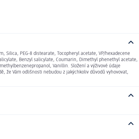
, Silica, PEG-8 distearate, Tocopheryl acetate, VP/hexadecene
licylate, Benzyl salicylate, Coumarin, Dimethyl phenethyl acetate,
imethylbenzenepropanol, Vanillin. Složení a výživové údaje
dě, že Vám odlišnosti nebudou z jakýchkoliv důvodů vyhovovat,