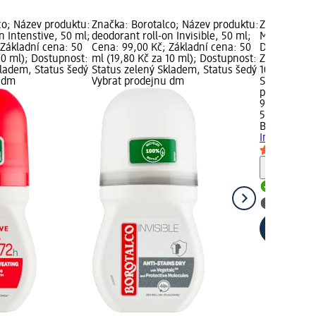
co; Název produktu:
Značka: Borotalco; Název produktu:
Značka: Bor
n Intenstive, 50 ml;
deodorant roll-on Invisible, 50 ml;
MEN deodora
 Základní cena: 50
Cena: 99,00 Kč; Základní cena: 50
Dry, 50 ml;
10 ml); Dostupnost:
ml (19,80 Kč za 10 ml); Dostupnost:
Základní ce
kladem, Status šedý
Status zelený Skladem, Status šedý
10 ml); Dos
u dm
Vybrat prodejnu dm
Skladem, St
prodejnu d
99,00 Kč
50 ml (19,80
Borotalco
ME
Invisible Dr
Upozorn
Skladem
Vybrat p