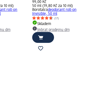
99,00 Kč
za 10 ml)
50 ml (19,80 Kč za 10 ml)
ant roll-on
Borotalco
deodorant roll-on
l
Invisible, 50 ml
(17)
Skladem
jnu dm
Vybrat prodejnu dm