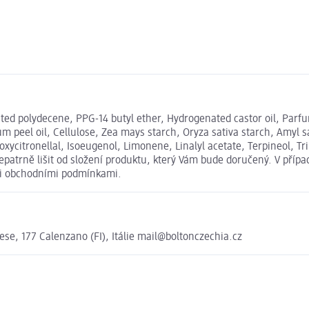
d polydecene, PPG-14 butyl ether, Hydrogenated castor oil, Parfum
 peel oil, Cellulose, Zea mays starch, Oryza sativa starch, Amyl sa
ycitronellal, Isoeugenol, Limonene, Linalyl acetate, Terpineol, Tr
atrně lišit od složení produktu, který Vám bude doručený. V přípa
mi obchodními podmínkami.
zese, 177 Calenzano (FI), Itálie mail@boltonczechia.cz