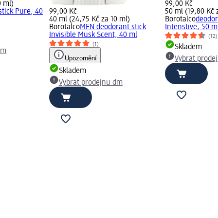
0 ml)
99,00 Kč
stick Pure, 40
99,00 Kč
50 ml (19,80 Kč 
40 ml (24,75 Kč za 10 ml)
Borotalco
deodor
Borotalco
MEN deodorant stick
Intenstive, 50 m
Invisible Musk Scent, 40 ml
(12)
(1)
Skladem
dm
Upozornění
Vybrat prode
Skladem
Vybrat prodejnu dm