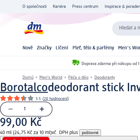
O společnosti
Kariéra
Press centrum
Inspirace & poraden
Hledat a n
Nově
Značky
Líčení
Pleť, tělo & parfémy
Men's Wor
Doprava zdarma při nákupu od 1
Domů
Men's World
Péče o tělo
Deodoranty
Borotalco
deodorant stick In
3.5
(
20 hodnocení
)
99,00 Kč
40 ml (24,75 Kč za 10 ml)
vč. DPH plus
poštovné