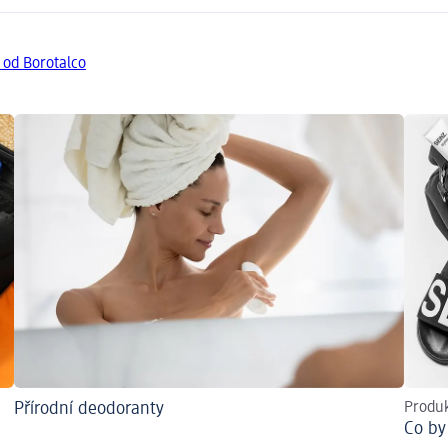
 od Borotalco
Přírodní deodoranty
Produk
Co by