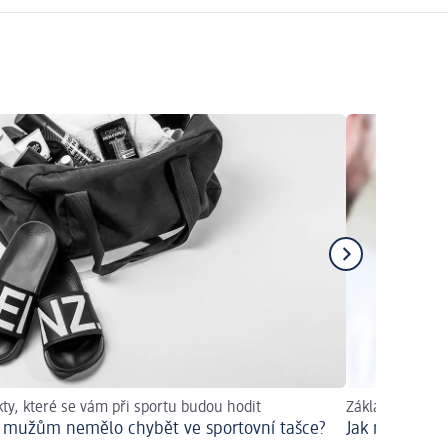
ty, které se vám při sportu budou hodit
Základní péče 
 mužům nemělo chybět ve sportovní tašce?
Jak na to?