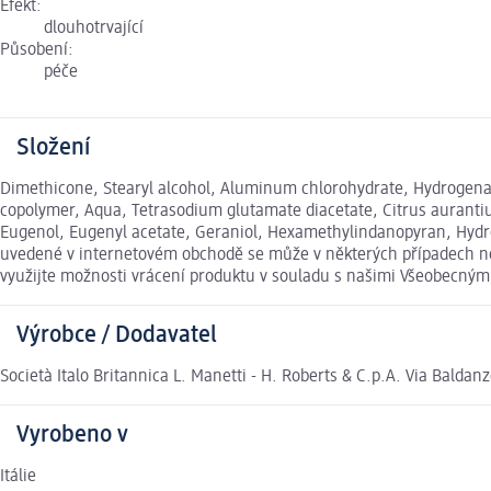
Efekt:
dlouhotrvající
Působení:
péče
Složení
Dimethicone, Stearyl alcohol, Aluminum chlorohydrate, Hydrogenate
copolymer, Aqua, Tetrasodium glutamate diacetate, Citrus aurantium
Eugenol, Eugenyl acetate, Geraniol, Hexamethylindanopyran, Hydrox
uvedené v internetovém obchodě se může v některých případech nep
využijte možnosti vrácení produktu v souladu s našimi Všeobecný
Výrobce / Dodavatel
Società Italo Britannica L. Manetti - H. Roberts & C.p.A. Via Baldan
Vyrobeno v
Itálie