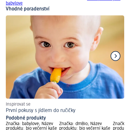
babylove
Vhodné poradenství
Inspirovat se
Už
První pokusy s jídlem do ručičky
Ja
Podobné produkty
Značka: babylove; Název
Značka: dmBio; Název
Značka: 
produktu: bio večerní kaše
produktu: bio večerní kaše
produktu