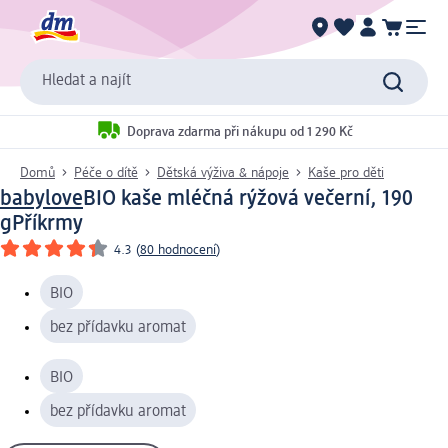
Hledat a najít
Doprava zdarma při nákupu od 1 290 Kč
Domů
Péče o dítě
Dětská výživa & nápoje
Kaše pro děti
babylove
BIO kaše mléčná rýžová večerní, 190
g
Příkrmy
4.3
(
80 hodnocení
)
BIO
bez přídavku aromat
BIO
bez přídavku aromat