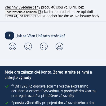
Všechny uvedené ceny produktů jsou vč. DPH, bez
poštovného a balného
(§) Na tento produkt nelze uplatnit
slevu.
(#) Za tento produkt neobdržíte dm active beauty body.
Jak se Vám líbí tato stránka?
Moje dm zákaznické konto: Zaregistrujte se nyní a
získejte výhody
⁽¹⁾ Od 1 290 Kč doprava zdarma včetně expresního
doručení a expresní vyzvednutí v prodejně dm zdarma
pro registrované a přihlášené zákazníky
Spousta výhod díky propojení dm zákaznického a dm