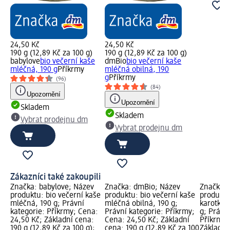
24,50 Kč
24,50 Kč
190 g (12,89 Kč za 100 g)
190 g (12,89 Kč za 100 g)
babylove
bio večerní kaše
dmBio
bio večerní kaše
mléčná, 190 g
Příkrmy
mléčná obilná, 190
g
Příkrmy
(96)
(84)
Upozornění
Upozornění
Skladem
Skladem
Vybrat prodejnu dm
Vybrat prodejnu dm
Zákazníci také zakoupili
Značka: babylove; Název
Značka: dmBio; Název
Značka: 
produktu: bio večerní kaše
produktu: bio večerní kaše
produktu
mléčná, 190 g; Právní
mléčná obilná, 190 g;
karotka, 
kategorie: Příkrmy; Cena:
Právní kategorie: Příkrmy;
g; Právní
24,50 Kč; Základní cena:
Cena: 24,50 Kč; Základní
Příkrmy;
190 g (12,89 Kč za 100 g);
cena: 190 g (12,89 Kč za 100
Základní