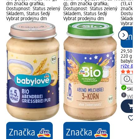
dm značka grafika;
g); dm značka grafika;
(13,41 Kč
Dostupnost: Status zelený
Dostupnost: Status zelený
značka g
Skladem, Status šedý
Skladem, Status šedý
Dostupno
Vybrat prodejnu dm
Vybrat prodejnu dm
Skladem,
Vybrat p
29,50 Kč
220 g (13
babylove
rýže & tr
Upoz
Skla
Vybra