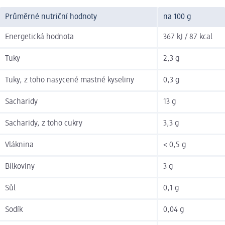
Průměrné nutriční hodnoty
na 100 g
Energetická hodnota
367 kJ / 87 kcal
Tuky
2,3 g
Tuky, z toho nasycené mastné kyseliny
0,3 g
Sacharidy
13 g
Sacharidy, z toho cukry
3,3 g
Vláknina
< 0,5 g
Bílkoviny
3 g
Sůl
0,1 g
Sodík
0,04 g