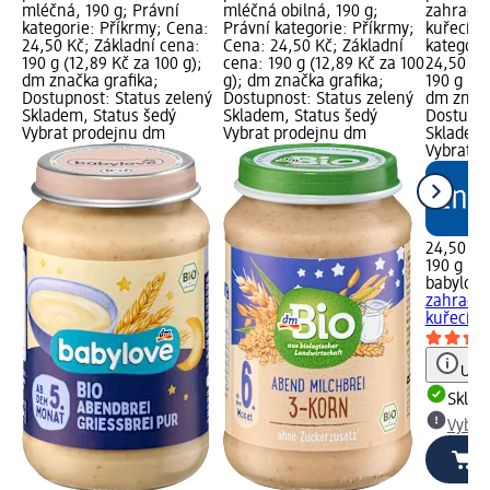
mléčná, 190 g; Právní
mléčná obilná, 190 g;
zahradní
kategorie: Příkrmy; Cena:
Právní kategorie: Příkrmy;
kuřecí m
24,50 Kč; Základní cena:
Cena: 24,50 Kč; Základní
kategori
190 g (12,89 Kč za 100 g);
cena: 190 g (12,89 Kč za 100
24,50 Kč
dm značka grafika;
g); dm značka grafika;
190 g (12
Dostupnost: Status zelený
Dostupnost: Status zelený
dm značk
Skladem, Status šedý
Skladem, Status šedý
Dostupno
Vybrat prodejnu dm
Vybrat prodejnu dm
Skladem,
Vybrat p
24,50 Kč
190 g (12
babylove
zahradní
kuřecí m
Upoz
Skla
Vybra