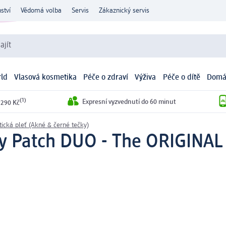
ství
Vědomá volba
Servis
Zákaznický servis
ajít
ld
Vlasová kosmetika
Péče o zdraví
Výživa
Péče o dítě
Domá
(1)
Expresní vyzvednutí do 60 minut
 290 Kč
ická pleť (Akné & černé tečky)
ty Patch DUO - The ORIGINAL 