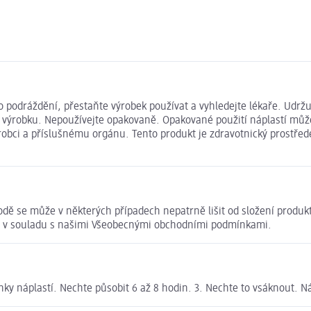
o podráždění, přestaňte výrobek používat a vyhledejte lékaře. Udrž
 výrobku. Nepoužívejte opakovaně. Opakované použití náplastí může 
bci a příslušnému orgánu. Tento produkt je zdravotnický prostřed
dě se může v některých případech nepatrně lišit od složení produk
tu v souladu s našimi Všeobecnými obchodními podmínkami.
nky náplastí. Nechte působit 6 až 8 hodin. 3. Nechte to vsáknout. N