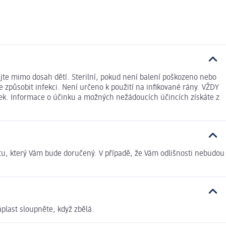
ujte mimo dosah dětí. Sterilní, pokud není balení poškozeno nebo
způsobit infekci. Není určeno k použití na infikované rány. VŽDY
ek. Informace o účinku a možných nežádoucích účincích získáte z
tu, který Vám bude doručený. V případě, že Vám odlišnosti nebudou
áplast sloupněte, když zbělá.