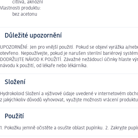
citlivá, aknózní
Vlastnosti produktu:
bez acetonu
Důležité upozornění
UPOZORNĚNÍ: Jen pro vnější použití. Pokud se objeví vyrážka a/neb
otevřeno. Nepoužívejte, pokud je narušen sterilní bariérový systém
DODRŽUJTE NÁVOD K POUŽITÍ. Závažné nežádoucí účinky hlaste výro
návodu k použití, od lékaře nebo lékárníka.
Složení
Hydrokoloid Složení a výživové údaje uvedené v internetovém obcho
z jakýchkoliv důvodů vyhovovat, využijte možnosti vrácení produk
Použití
1. Pokožku jemně očistěte a osušte oblast pupínku. 2. Zakryjte pupí