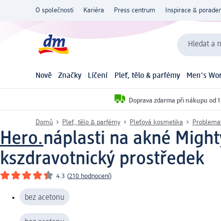
O společnosti
Kariéra
Press centrum
Inspirace & poraden
Hledat a n
Nově
Značky
Líčení
Pleť, tělo & parfémy
Men's Wor
Doprava zdarma při nákupu od 1
Domů
Pleť, tělo & parfémy
Pleťová kosmetika
Problemat
Hero.
náplasti na akné Migh
ks
zdravotnický prostředek
4.3
(
210 hodnocení
)
bez acetonu