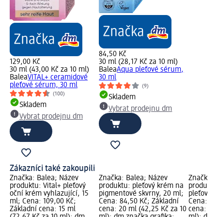
84,50 Kč
129,00 Kč
30 ml (28,17 Kč za 10 ml)
30 ml (43,00 Kč za 10 ml)
Balea
Aqua pleťové sérum,
Balea
VITAL+ ceramidové
30 ml
pleťové sérum, 30 ml
(9)
(100)
Skladem
Skladem
Vybrat prodejnu dm
Vybrat prodejnu dm
Zákazníci také zakoupili
Značka: Balea; Název
Značka: Balea; Název
Značka: 
produktu: Vital+ pleťový
produktu: pleťový krém na
produktu
oční krém vyhlazující, 15
pigmentové skvrny, 20 ml;
pleťový 
ml; Cena: 109,00 Kč;
Cena: 84,50 Kč; Základní
Cena: 62
Základní cena: 15 ml
cena: 20 ml (42,25 Kč za 10
cena: 50
(72,67 Kč za 10 ml); dm
ml); dm značka grafika;
ml); dm 