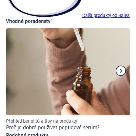
Další produkty od Balea
Vhodné poradenství
Přehled benefitů a tipy na produkty
Pří
Proč je dobré používat peptidové sérum?
Ja
Podobné produkty