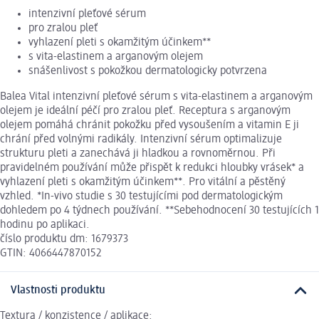
intenzivní pleťové sérum
pro zralou pleť
vyhlazení pleti s okamžitým účinkem**
s vita-elastinem a arganovým olejem
snášenlivost s pokožkou dermatologicky potvrzena
Balea Vital intenzivní pleťové sérum s vita-elastinem a arganovým
olejem je ideální péčí pro zralou pleť. Receptura s arganovým
olejem pomáhá chránit pokožku před vysoušením a vitamin E ji
chrání před volnými radikály. Intenzivní sérum optimalizuje
strukturu pleti a zanechává ji hladkou a rovnoměrnou. Při
pravidelném používání může přispět k redukci hloubky vrásek* a
vyhlazení pleti s okamžitým účinkem**. Pro vitální a pěstěný
vzhled. *In-vivo studie s 30 testujícími pod dermatologickým
dohledem po 4 týdnech používání. **Sebehodnocení 30 testujících 1
hodinu po aplikaci.
číslo produktu dm: 1679373
GTIN: 4066447870152
Vlastnosti produktu
Textura / konzistence / aplikace: