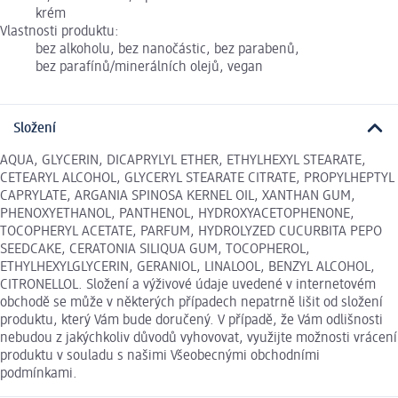
krém
Vlastnosti produktu:
bez alkoholu, bez nanočástic, bez parabenů,
bez parafínů/minerálních olejů, vegan
Složení
AQUA, GLYCERIN, DICAPRYLYL ETHER, ETHYLHEXYL STEARATE,
CETEARYL ALCOHOL, GLYCERYL STEARATE CITRATE, PROPYLHEPTYL
CAPRYLATE, ARGANIA SPINOSA KERNEL OIL, XANTHAN GUM,
PHENOXYETHANOL, PANTHENOL, HYDROXYACETOPHENONE,
TOCOPHERYL ACETATE, PARFUM, HYDROLYZED CUCURBITA PEPO
SEEDCAKE, CERATONIA SILIQUA GUM, TOCOPHEROL,
ETHYLHEXYLGLYCERIN, GERANIOL, LINALOOL, BENZYL ALCOHOL,
CITRONELLOL. Složení a výživové údaje uvedené v internetovém
obchodě se může v některých případech nepatrně lišit od složení
produktu, který Vám bude doručený. V případě, že Vám odlišnosti
nebudou z jakýchkoliv důvodů vyhovovat, využijte možnosti vrácení
produktu v souladu s našimi Všeobecnými obchodními
podmínkami.