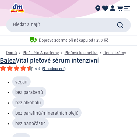
Hledat a najít
Doprava zdarma při nákupu od 1 290 Kč
Domů
Pleť, tělo & parfémy
Pleťová kosmetika
Denní krémy
Balea
Vital pleťové sérum intenzivní
4.4
(
5 hodnocení
)
vegan
bez parabenů
bez alkoholu
bez parafínů/minerálních olejů
bez nanočástic