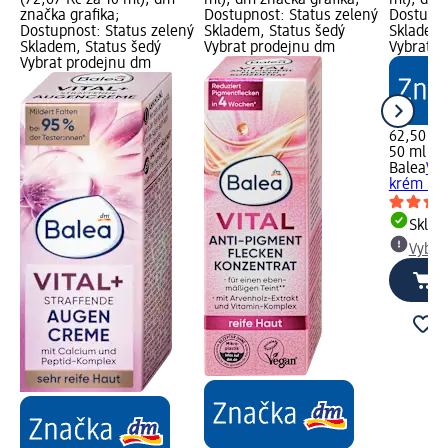
značka grafika;
Dostupnost: Status zelený
Dostupno
Dostupnost: Status zelený
Skladem, Status šedý
Skladem,
Skladem, Status šedý
Vybrat prodejnu dm
Vybrat p
Vybrat prodejnu dm
62,50 Kč
50 ml (12
Balea
Vit
krém LSF
Skla
Vybra