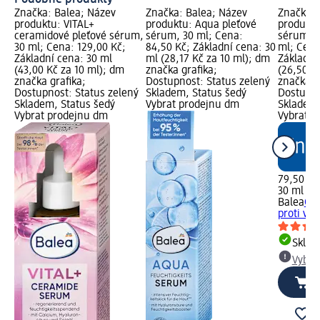
Značka: Balea; Název
Značka: Balea; Název
Značka: 
produktu: VITAL+
produktu: Aqua pleťové
produktu
ceramidové pleťové sérum,
sérum, 30 ml; Cena:
sérum pr
30 ml; Cena: 129,00 Kč;
84,50 Kč; Základní cena: 30
ml; Cena
Základní cena: 30 ml
ml (28,17 Kč za 10 ml); dm
Základní
(43,00 Kč za 10 ml); dm
značka grafika;
(26,50 K
značka grafika;
Dostupnost: Status zelený
značka g
Dostupnost: Status zelený
Skladem, Status šedý
Dostupno
Skladem, Status šedý
Vybrat prodejnu dm
Skladem,
Vybrat prodejnu dm
Vybrat p
79,50 Kč
30 ml (2
Balea
Q10
proti vr
Skla
Vybra