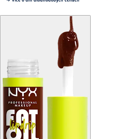
Více o dm dlouhodobých cenách