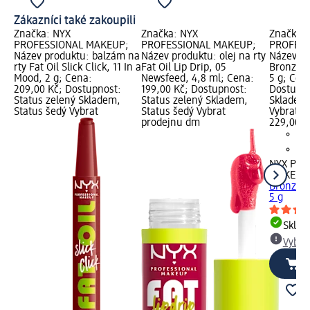
Zákazníci také zakoupili
Značka: NYX
Značka: NYX
Značka:
PROFESSIONAL MAKEUP;
PROFESSIONAL MAKEUP;
PROFESS
Název produktu: balzám na
Název produktu: olej na rty
Název pr
rty Fat Oil Slick Click, 11 In a
Fat Oil Lip Drip, 05
Bronzer,
Mood, 2 g; Cena:
Newsfeed, 4,8 ml; Cena:
5 g; Cen
209,00 Kč; Dostupnost:
199,00 Kč; Dostupnost:
Dostupno
Status zelený Skladem,
Status zelený Skladem,
Skladem,
Status šedý Vybrat
Status šedý Vybrat
Vybrat p
prodejnu dm
229,00 K
NYX PRO
MAKEUP
Bronzer,
5 g
Skla
Vybra