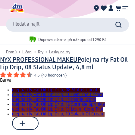
Hledat a najít
Doprava zdarma při nákupu od 1 290 Kč
Domů
Líčení
Rty
Lesky na rty
NYX PROFESSIONAL MAKEUP
olej na rty Fat Oil
Lip Drip, 08 Status Update, 4,8 ml
4.5
(
40 hodnocení
)
Barva
olej na rty Fat Oil Lip Drip, 08 Status Update
olej na rty Fat Oil Lip Drip, 11 Livin The Cream
olej na rty Fat Oil Lip Drip, 14 Inside Scoop
olej na rty Fat Oil Lip Drip, 12 Sprinkle Sprinkle
olej na rty Fat Oil Lip Drip, 13 Losin' Cone-Trol
olej na rty Fat Oil Lip Drip, 10 Splash Of Cream