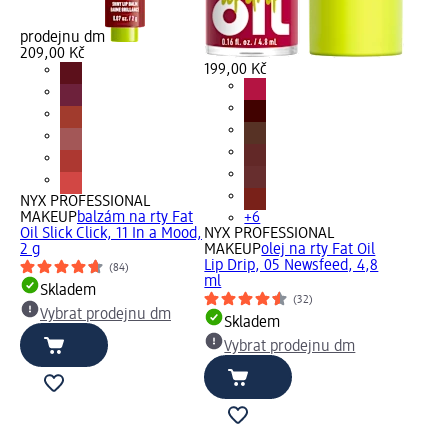
prodejnu dm
209,00 Kč
199,00 Kč
NYX PROFESSIONAL
MAKEUP
balzám na rty Fat
+6
Oil Slick Click, 11 In a Mood,
NYX PROFESSIONAL
2 g
MAKEUP
olej na rty Fat Oil
Lip Drip, 05 Newsfeed, 4,8
(84)
ml
Skladem
(32)
Vybrat prodejnu dm
Skladem
Vybrat prodejnu dm