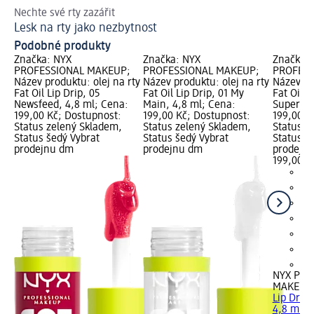
Nechte své rty zazářit
Ru
Lesk na rty jako nezbytnost
Ja
Podobné produkty
Značka: NYX
Značka: NYX
Značka:
PROFESSIONAL MAKEUP;
PROFESSIONAL MAKEUP;
PROFESS
Název produktu: olej na rty
Název produktu: olej na rty
Název pr
Fat Oil Lip Drip, 05
Fat Oil Lip Drip, 01 My
Fat Oil L
Newsfeed, 4,8 ml; Cena:
Main, 4,8 ml; Cena:
Supermod
199,00 Kč; Dostupnost:
199,00 Kč; Dostupnost:
199,00 K
Status zelený Skladem,
Status zelený Skladem,
Status z
Status šedý Vybrat
Status šedý Vybrat
Status š
prodejnu dm
prodejnu dm
prodejn
199,00 K
+6
NYX PRO
MAKEUP
Lip Drip
4,8 ml