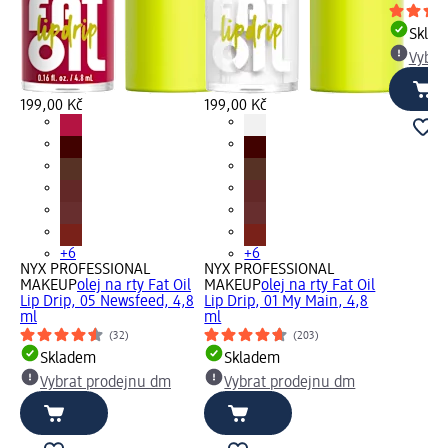
Skla
Vybra
199,00 Kč
199,00 Kč
+6
+6
NYX PROFESSIONAL
NYX PROFESSIONAL
MAKEUP
olej na rty Fat Oil
MAKEUP
olej na rty Fat Oil
Lip Drip, 05 Newsfeed, 4,8
Lip Drip, 01 My Main, 4,8
ml
ml
(32)
(203)
Skladem
Skladem
Vybrat prodejnu dm
Vybrat prodejnu dm