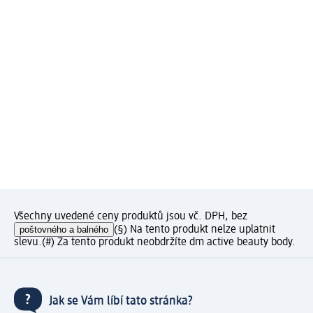
Všechny uvedené ceny produktů jsou vč. DPH, bez
poštovného a balného
(§) Na tento produkt nelze uplatnit
slevu.
(#) Za tento produkt neobdržíte dm active beauty body.
Jak se Vám líbí tato stránka?