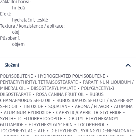
Základní barva:
hnědá
Efekt:
hydratační, lesklé
Textura / konzistence / aplikace:
olej
Působení:
objem
Složení
POLYISOBUTENE • HYDROGENATED POLYISOBUTENE •
PENTAERYTHRITYL TETRAISOSTEARATE • PARAFFINUM LIQUIDUM /
MINERAL OIL • DIISOSTEARYL MALATE • POLYGLYCERYL-3
DIISOSTEARATE • ROSA CANINA FRUIT OIL • RUBUS
CHAMAEMORUS SEED OIL • RUBUS IDAEUS SEED OIL / RASPBERRY
SEED OIL • TIN OXIDE • SQUALANE • AROMA / FLAVOR • ALUMINA
• ALUMINUM HYDROXIDE • CAPRYLIC/CAPRIC TRIGLYCERIDE •
SYNTHETIC FLUORPHLOGOPITE • DIBUTYL ETHYLHEXANOYL
GLUTAMIDE • ETHYLHEXYLGLYCERIN • TOCOPHEROL •
TOCOPHERYL ACETATE • DIETHYLHEXYL SYRINGYLIDENEMALONATE