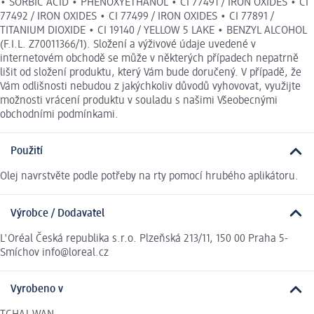
• SORBIC ACID • PHENOXYETHANOL • CI 77491 / IRON OXIDES • CI
77492 / IRON OXIDES • CI 77499 / IRON OXIDES • CI 77891 /
TITANIUM DIOXIDE • CI 19140 / YELLOW 5 LAKE • BENZYL ALCOHOL
(F.I.L. Z70011366/1). Složení a výživové údaje uvedené v
internetovém obchodě se může v některých případech nepatrně
lišit od složení produktu, který Vám bude doručený. V případě, že
Vám odlišnosti nebudou z jakýchkoliv důvodů vyhovovat, využijte
možnosti vrácení produktu v souladu s našimi Všeobecnými
obchodními podmínkami.
Použití
Olej navrstvěte podle potřeby na rty pomocí hrubého aplikátoru.
Výrobce / Dodavatel
L'Oréal Česká republika s.r.o. Plzeňská 213/11, 150 00 Praha 5-
Smíchov info@loreal.cz
Vyrobeno v