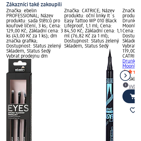
Zákazníci také zakoupili
Značka: ebelin
Značka: CATRICE; Název
Značka: 
PROFESSIONAL; Název
produktu: oční linky It´s
produktu
produktu: sada štětců pro
Easy Tattoo WP 010 Black
Drunk'n
kouřové líčení, 3 ks; Cena:
Lifeproof, 1,1 ml; Cena:
Moonligh
129,00 Kč; Základní cena: 3
84,50 Kč; Základní cena: 1,1
Cena: 11
ks (43,00 Kč za 1 ks); dm
ml (76,82 Kč za 1 ml);
Dostupno
značka grafika;
Dostupnost: Status zelený
Skladem,
Dostupnost: Status zelený
Skladem, Status šedý
Vybrat p
Skladem, Status šedý
119,00 K
Vybrat prodejnu dm
CATRICE
Drunk'n
Moonlight
Skla
Vybra