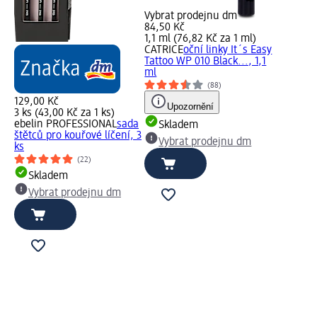
Vybrat prodejnu dm
84,50 Kč
1,1 ml (76,82 Kč za 1 ml)
CATRICE
oční linky It´s Easy
Tattoo WP 010 Black..., 1,1
ml
(88)
129,00 Kč
Upozornění
3 ks (43,00 Kč za 1 ks)
ebelin PROFESSIONAL
sada
Skladem
štětců pro kouřové líčení, 3
Vybrat prodejnu dm
ks
(22)
Skladem
Vybrat prodejnu dm