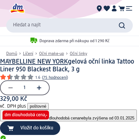
Hledat a najít
Doprava zdarma při nákupu od 1 290 Kč
Domů
Líčení
Oční make-up
Oční linky
MAYBELLINE NEW YORK
gelová oční linka Tattoo
Liner 950 Blackest Black, 3 g
1.6
(
75 hodnocení
)
329,00 Kč
vč. DPH plus
poštovné
dlouhodobá cena
nebyla zvýšena od 03.01.2025
Vložit do košíku