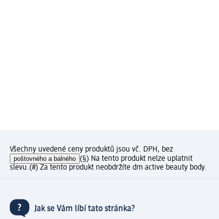
Všechny uvedené ceny produktů jsou vč. DPH, bez
poštovného a balného
(§) Na tento produkt nelze uplatnit
slevu.
(#) Za tento produkt neobdržíte dm active beauty body.
Jak se Vám líbí tato stránka?