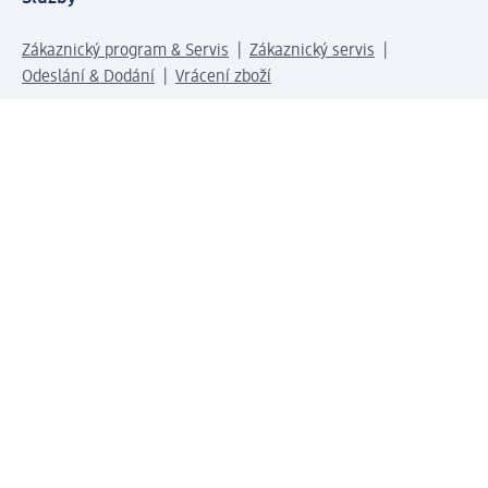
Zákaznický program & Servis
Zákaznický servis
Odeslání & Dodání
Vrácení zboží
Společnost
O společnosti
Společenská odpovědnost
Kariéra
Press centrum
Svět dm
Platební možnosti