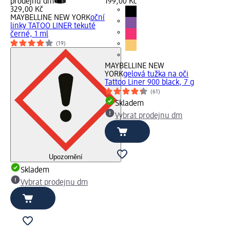
prodejnu dm
199,00 Kč
329,00 Kč
MAYBELLINE NEW YORK
oční
linky TATOO LINER tekuté
černé, 1 ml
(19)
MAYBELLINE NEW
YORK
gelová tužka na oči
Tattoo Liner 900 black, 7 g
(61)
Skladem
Vybrat prodejnu dm
Upozornění
Skladem
Vybrat prodejnu dm