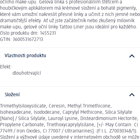
očního make-upu. Gelová linka s profesionálním štětcem a
houbičkovým aplikátorem má krémové složení a bohaté pigmenty,
které vám umožní nakreslit přesné linky a učinit z nich jemné nebo
dramatičtější efekty. Ať už jste začátečník nebo zkušený milovník
make-upu, gelové oční linky Tattoo Liner jsou ideální pro každého.
číslo produktu dm: 1455231
GTIN: 3600531672713
Vlastnosti produktu
Efekt:
dlouhotrvající
Složení
Trimethylsiloxysilicate, Ceresin, Methyl Trimethicone,
Isohexadecane, Isododecane, Caprylyl Methicone, Silica Silylate
[Nano] / Silica Silylate, Lauroyl Lysine, Disteardimonium Hectorite,
Propylene Carbonate, Triethoxycaprylylsilane, [+/- May Contain: Ci
77499 / Iron Oxides, Ci 77007 / Ultramarines]. (F.I.L. Z70030348/1).
Složení a výživové údaje uvedené v internetovém obchodě se může