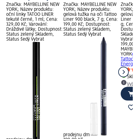
Značka: MAYBELLINE NEW
Značka: MAYBELLINE NEW
Značka:
YORK; Název produktu:
YORK; Název produktu:
YORK; Ná
oční linky TATOO LINER
gelová tužka na oči Tattoo
gelová oč
tekuté černé, 1 ml; Cena:
Liner 900 black, 7 g; Cena:
Liner Em
329,00 Kč; Varování:
199,00 Kč; Dostupnost:
g; Cena:
Dráždivé látky; Dostupnost:
Status zelený Skladem,
Dostupno
Status zelený Skladem,
Status šedý Vybrat
Skladem,
Status šedý Vybrat
Vybrat p
199,00 K
MAYBELL
YORK
gel
Tattoo L
Energy, 
Skla
Vybra
prodejnu dm