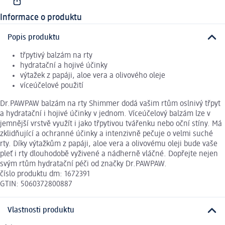
Informace o produktu
Popis produktu
třpytivý balzám na rty
hydratační a hojivé účinky
výtažek z papáji, aloe vera a olivového oleje
víceúčelové použití
Dr.PAWPAW balzám na rty Shimmer dodá vašim rtům oslnivý třpyt
a hydratační i hojivé účinky v jednom. Víceúčelový balzám lze v
jemnější vrstvě využít i jako třpytivou tvářenku nebo oční stíny. Má
zklidňující a ochranné účinky a intenzivně pečuje o velmi suché
rty. Díky výtažkům z papáji, aloe vera a olivovému oleji bude vaše
pleť i rty dlouhodobě vyživené a nádherně vláčné. Dopřejte nejen
svým rtům hydratační péči od značky Dr.PAWPAW.
číslo produktu dm: 1672391
GTIN: 5060372800887
Vlastnosti produktu