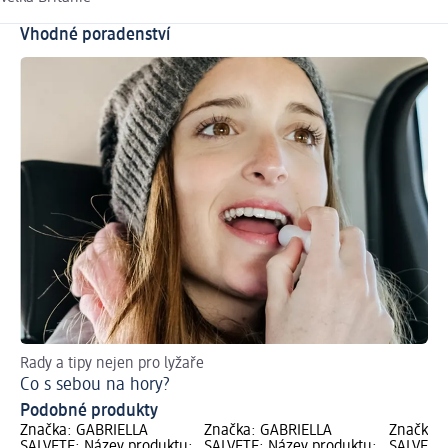
Vhodné poradenství
Rady a tipy nejen pro lyžaře
Ja
Co s sebou na hory?
Pé
Podobné produkty
Značka: GABRIELLA
Značka: GABRIELLA
Značka:
SALVETE; Název produktu:
SALVETE; Název produktu:
SALVETE;