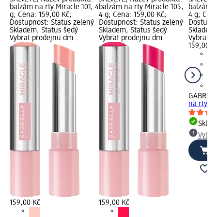
balzám na rty Miracle 101, 4
balzám na rty Miracle 105,
balzám n
g; Cena: 159,00 Kč;
4 g; Cena: 159,00 Kč;
4 g; Cen
Dostupnost: Status zelený
Dostupnost: Status zelený
Dostupno
Skladem, Status šedý
Skladem, Status šedý
Skladem,
Vybrat prodejnu dm
Vybrat prodejnu dm
Vybrat p
159,00 K
GABRIEL
na rty Mi
Skla
Vybra
159,00 Kč
159,00 Kč