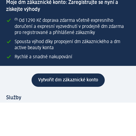
Moje dm zákaznické konto: Zaregistrujte se nyní a
získejte výhody
⁽¹⁾ Od 1 290 Kč doprava zdarma včetně expresního
doručení a expresní vyzvednutí v prodejně dm zdarma
pro registrované a přihlášené zákazníky
Spousta výhod díky propojení dm zákaznického a dm
active beauty konta
Rychlé a snadné nakupování
Vytvořit dm zákaznické konto
Služby
Zákaznický program & Servis
Zákaznický servis
Odeslání & Dodání
Vrácení zboží
Společnost