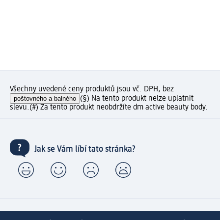
Všechny uvedené ceny produktů jsou vč. DPH, bez
poštovného a balného
(§) Na tento produkt nelze uplatnit
slevu.
(#) Za tento produkt neobdržíte dm active beauty body.
Jak se Vám líbí tato stránka?