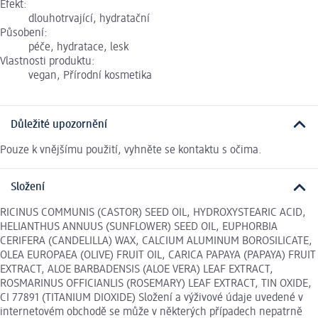
Efekt:
dlouhotrvající, hydratační
Působení:
péče, hydratace, lesk
Vlastnosti produktu:
vegan, Přírodní kosmetika
Důležité upozornění
Pouze k vnějšímu použití, vyhněte se kontaktu s očima.
Složení
RICINUS COMMUNIS (CASTOR) SEED OIL, HYDROXYSTEARIC ACID,
HELIANTHUS ANNUUS (SUNFLOWER) SEED OIL, EUPHORBIA
CERIFERA (CANDELILLA) WAX, CALCIUM ALUMINUM BOROSILICATE,
OLEA EUROPAEA (OLIVE) FRUIT OIL, CARICA PAPAYA (PAPAYA) FRUIT
EXTRACT, ALOE BARBADENSIS (ALOE VERA) LEAF EXTRACT,
ROSMARINUS OFFICIANLIS (ROSEMARY) LEAF EXTRACT, TIN OXIDE,
CI 77891 (TITANIUM DIOXIDE) Složení a výživové údaje uvedené v
internetovém obchodě se může v některých případech nepatrně