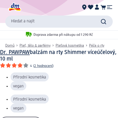
Hledat a najít
Doprava zdarma při nákupu od 1 290 Kč
Domů
Pleť, tělo & parfémy
Pleťová kosmetika
Péče o rty
Dr. PAWPAW
balzám na rty Shimmer víceúčelový,
10 ml
4
(
2 hodnocení
)
Přírodní kosmetika
vegan
Přírodní kosmetika
vegan