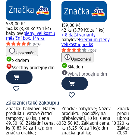
559,00 Kč
159,00 Kč
144 ks (3,88 Kč za 1 ks)
42 ks (3,79 Kč za 1 ks)
babylove
pleny, velikost 3
+ 8 další varianty
měsíční box, 144 ks
babylove
Premium pleny,
(694)
velikost 4, 42 ks
(1502)
Upozornění
Upozornění
Skladem
Skladem
Všechny prodejny dm
Vybrat prodejnu dm
Zákazníci také zakoupili
Značka: babylove; Název
Značka: babylove; Název
Značka: 
produktu: vatové čisticí
produktu: podložky na
produktu
tampony, 60 ks; Cena:
přebalování, 10 ks; Cena:
ubrousky
49,50 Kč; Základní cena: 60
52,50 Kč; Základní cena: 10
320 ks; 
ks (0,83 Kč za 1 ks); dm
ks (5,25 Kč za 1 ks); dm
Základní
značka grafika;
značka grafika;
(0,30 Kč 