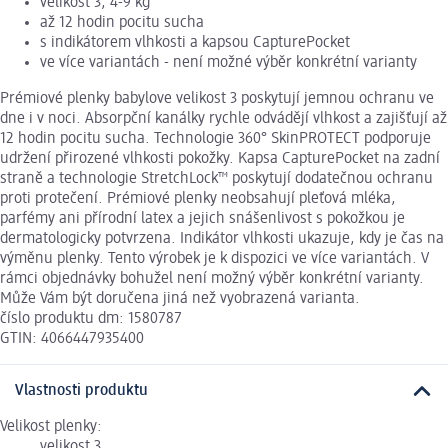
velikost 3, 4-9 kg
až 12 hodin pocitu sucha
s indikátorem vlhkosti a kapsou CapturePocket
ve více variantách - není možné výběr konkrétní varianty
Prémiové plenky babylove velikost 3 poskytují jemnou ochranu ve
dne i v noci. Absorpční kanálky rychle odvádějí vlhkost a zajišťují až
12 hodin pocitu sucha. Technologie 360° SkinPROTECT podporuje
udržení přirozené vlhkosti pokožky. Kapsa CapturePocket na zadní
straně a technologie StretchLock™ poskytují dodatečnou ochranu
proti protečení. Prémiové plenky neobsahují pleťová mléka,
parfémy ani přírodní latex a jejich snášenlivost s pokožkou je
dermatologicky potvrzena. Indikátor vlhkosti ukazuje, kdy je čas na
výměnu plenky. Tento výrobek je k dispozici ve více variantách. V
rámci objednávky bohužel není možný výběr konkrétní varianty.
Může Vám být doručena jiná než vyobrazená varianta.
číslo produktu dm: 1580787
GTIN: 4066447935400
Vlastnosti produktu
Velikost plenky:
velikost 3