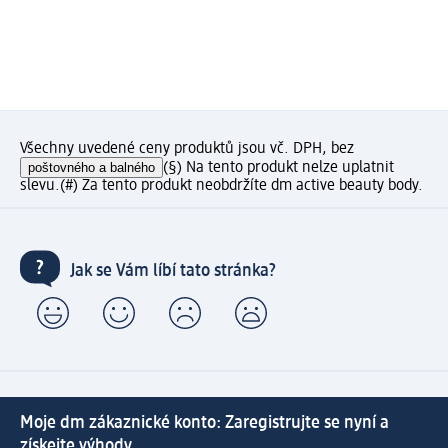
Všechny uvedené ceny produktů jsou vč. DPH, bez
poštovného a balného
(§) Na tento produkt nelze uplatnit
slevu.
(#) Za tento produkt neobdržíte dm active beauty body.
Jak se Vám líbí tato stránka?
Moje dm zákaznické konto: Zaregistrujte se nyní a
získejte výhody