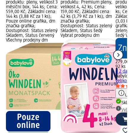
produktu: pleny, velikost 3
produktu: Premium pleny,
produktu
měsíční box, 144 ks; Cena:
velikost 4, 42 ks; Cena:
velikost
559,00 Kč; Základní cena:
159,00 Kč; Základní cena:
ks; Cena
144 ks (3,88 Kč za 1 ks);
42 ks (3,79 Kč za 1 ks); dm
Základní
Pouze online grafika, dm
značka grafika;
(3,03 Kč 
značka grafika;
Dostupnost: Status zelený
grafika;
Dostupnost: Status zelený
Skladem, Status šedý
zelený S
Skladem, Status červený
Vybrat prodejnu dm
šedý Vyb
Všechny prodejny dm
279,00 K
92 ks (3,
+ 2 další
babylove
velikost
Upoz
Skla
Vybra