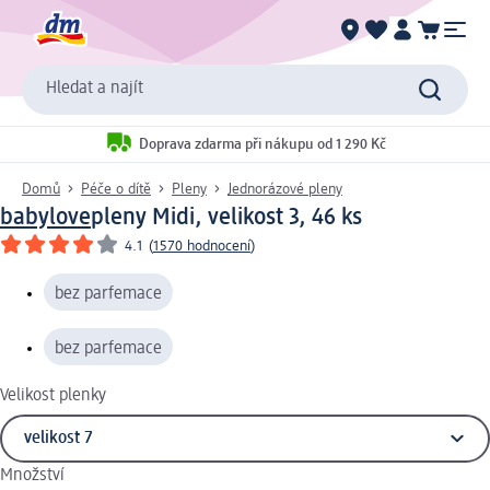
Hledat a najít
Doprava zdarma při nákupu od 1 290 Kč
Domů
Péče o dítě
Pleny
Jednorázové pleny
babylove
pleny Midi, velikost 3, 46 ks
4.1
(
1570 hodnocení
)
bez parfemace
bez parfemace
Velikost plenky
Množství