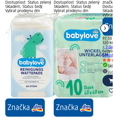
Dostupnost: Status zelený
Dostupnost: Status zelený
značka g
Skladem, Status šedý
Skladem, Status šedý
Dostupno
Vybrat prodejnu dm
Vybrat prodejnu dm
Skladem,
Vybrat p
97,50 Kč
320 ks (0
+ 3 další 
babylove
Sensitiv
Skla
Vybra