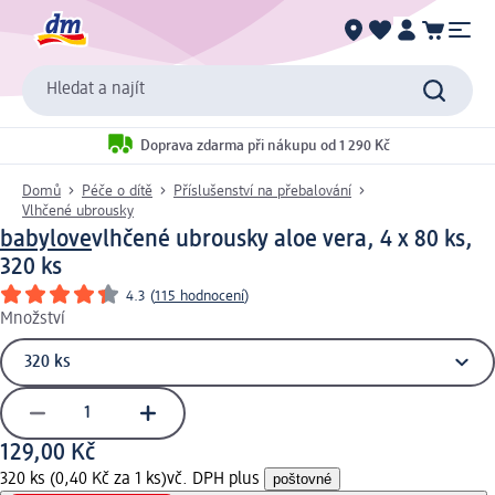
Hledat a najít
Doprava zdarma při nákupu od 1 290 Kč
Domů
Péče o dítě
Příslušenství na přebalování
Vlhčené ubrousky
babylove
vlhčené ubrousky aloe vera, 4 x 80 ks,
320 ks
4.3
(
115 hodnocení
)
Množství
129,00 Kč
320 ks (0,40 Kč za 1 ks)
vč. DPH plus
poštovné