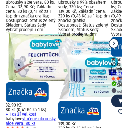
ubrousky aloe vera, 80 ks;
ubrousky s 99% obsahem
ubrousky
Cena: 32,90 Kč; Základní
vody, 320 ks; Cena:
ks; Cena
cena: 80 ks (0,41 Kč za 1
139,00 Kč; Základní cena:
Základní
ks); dm značka grafika;
320 ks (0,43 Kč za 1 ks); dm
(0,49 Kč 
Dostupnost: Status zelený
značka grafika;
značka g
Skladem, Status šedý
Dostupnost: Status zelený
Dostupno
Vybrat prodejnu dm
Skladem, Status šedý
Skladem,
Vybrat prodejnu dm
Vybrat p
39,50 Kč
80 ks (0,
babylove
pro celé 
Skla
Vybra
32,90 Kč
80 ks (0,41 Kč za 1 ks)
+ 1 další velikost
babylove
vlhčené ubrousky
aloe vera, 80 ks
139,00 Kč