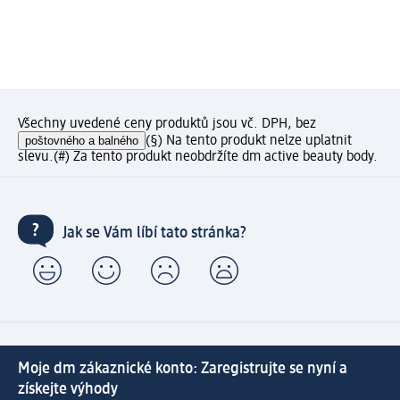
Všechny uvedené ceny produktů jsou vč. DPH, bez
poštovného a balného
(§) Na tento produkt nelze uplatnit
slevu.
(#) Za tento produkt neobdržíte dm active beauty body.
Jak se Vám líbí tato stránka?
Moje dm zákaznické konto: Zaregistrujte se nyní a
získejte výhody