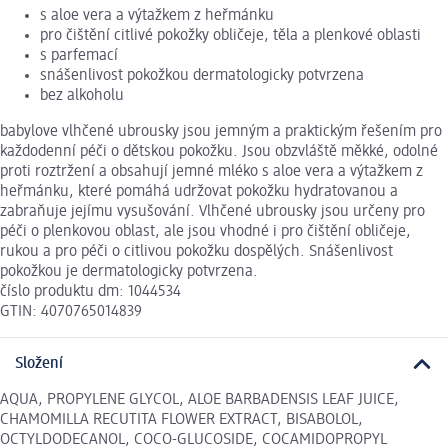
s aloe vera a výtažkem z heřmánku
pro čištění citlivé pokožky obličeje, těla a plenkové oblasti
s parfemací
snášenlivost pokožkou dermatologicky potvrzena
bez alkoholu
babylove vlhčené ubrousky jsou jemným a praktickým řešením pro
každodenní péči o dětskou pokožku. Jsou obzvláště měkké, odolné
proti roztržení a obsahují jemné mléko s aloe vera a výtažkem z
heřmánku, které pomáhá udržovat pokožku hydratovanou a
zabraňuje jejímu vysušování. Vlhčené ubrousky jsou určeny pro
péči o plenkovou oblast, ale jsou vhodné i pro čištění obličeje,
rukou a pro péči o citlivou pokožku dospělých. Snášenlivost
pokožkou je dermatologicky potvrzena.
číslo produktu dm: 1044534
GTIN: 4070765014839
Složení
AQUA, PROPYLENE GLYCOL, ALOE BARBADENSIS LEAF JUICE,
CHAMOMILLA RECUTITA FLOWER EXTRACT, BISABOLOL,
OCTYLDODECANOL, COCO-GLUCOSIDE, COCAMIDOPROPYL