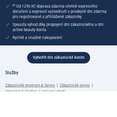
⁽¹⁾ Od 1 290 Kč doprava zdarma včetně expresního
doručení a expresní vyzvednutí v prodejně dm zdarma
pro registrované a přihlášené zákazníky
Spousta výhod díky propojení dm zákaznického a dm
active beauty konta
Rychlé a snadné nakupování
Vytvořit dm zákaznické konto
Služby
Zákaznický program & Servis
Zákaznický servis
Odeslání & Dodání
Vrácení zboží
Společnost