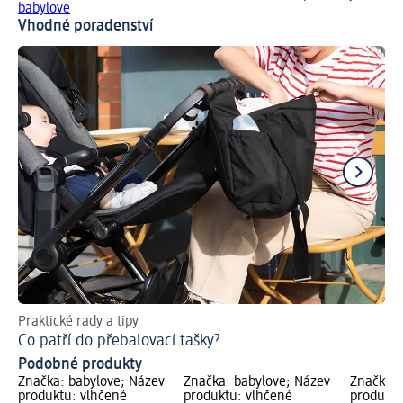
babylove
Vhodné poradenství
Praktické rady a tipy
Už
Co patří do přebalovací tašky?
Ja
Podobné produkty
Značka: babylove; Název
Značka: babylove; Název
Značka: 
produktu: vlhčené
produktu: vlhčené
produktu