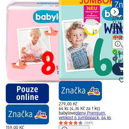
279,00 K
72 ks (3,
babylove
velikost
Upoz
Skla
Vybra
279,00 Kč
64 ks (4,36 Kč za 1 ks)
babylove
pleny Premium,
velikost 6 Jumbopack, 64 ks
(1597)
159,00 Kč