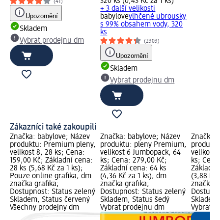
320 ks (0,43 Kč za 1 ks)
(41)
+ 3 další velikosti
Upozornění
babylove
vlhčené ubrousky
s 99% obsahem vody, 320
Skladem
ks
Vybrat prodejnu dm
(2303)
Upozornění
Skladem
Vybrat prodejnu dm
Zákazníci také zakoupili
Značka: babylove; Název
Značka: babylove; Název
Značka: 
produktu: Premium pleny,
produktu: pleny Premium,
produktu
velikost 8, 28 ks; Cena:
velikost 6 Jumbopack, 64
velikost
159,00 Kč; Základní cena:
ks; Cena: 279,00 Kč;
ks; Cena
28 ks (5,68 Kč za 1 ks);
Základní cena: 64 ks
Základní
Pouze online grafika, dm
(4,36 Kč za 1 ks); dm
(3,88 Kč 
značka grafika;
značka grafika;
značka g
Dostupnost: Status zelený
Dostupnost: Status zelený
Dostupno
Skladem, Status červený
Skladem, Status šedý
Skladem,
Všechny prodejny dm
Vybrat prodejnu dm
Vybrat p