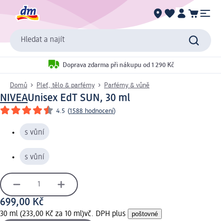
Hledat a najít
Doprava zdarma při nákupu od 1 290 Kč
Domů
Pleť, tělo & parfémy
Parfémy & vůně
NIVEA
Unisex EdT SUN, 30 ml
4.5
(
1588 hodnocení
)
s vůní
s vůní
699,00 Kč
30 ml (233,00 Kč za 10 ml)
vč. DPH plus
poštovné