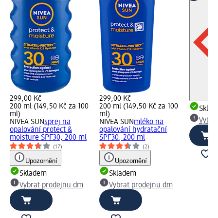
299,00 Kč
299,00 Kč
200 ml (149,50 Kč za 100
200 ml (149,50 Kč za 100
Skla
ml)
ml)
Vybra
NIVEA SUN
sprej na
NIVEA SUN
mléko na
opalování protect &
opalování hydratační
moisture SPF30, 200 ml
SPF30, 200 ml
(17)
(2)
Upozornění
Upozornění
Skladem
Skladem
Vybrat prodejnu dm
Vybrat prodejnu dm