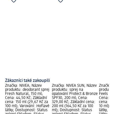
Zákazníci také zakoupili
Značka: NIVEA; Název
Značka: NIVEA SUN; Název
Značka: 
produktu: deodorant sprej
produktu: sprej na
produktu
Fresh Natural, 150 ml;
opalování Protect & Bronze
Feels Li
Cena: 44,50 Kč; Základní
SPF30, 200 ml; Cena:
Cena: 44
cena: 150 ml (29,67 Kč za
329,00 Kč; Základní cena:
cena: 30
100 ml); Varování: Hořlavé
200 ml (164,50 Kč za 100
10 ml); 
látky; Dostupnost: Status
ml); Dostupnost: Status
látky, Va