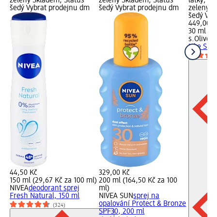
zelený Skladem, Status
zelený Skladem, Status
látky; D
šedý Vybrat prodejnu dm
šedý Vybrat prodejnu dm
zelený S
šedý Vyb
449,00 K
30 ml (14
s.Oliver
d
Like Sum
44,50 Kč
329,00 Kč
150 ml (29,67 Kč za 100 ml)
200 ml (164,50 Kč za 100
NIVEA
deodorant sprej
ml)
Fresh Natural, 150 ml
NIVEA SUN
sprej na
opalování Protect & Bronze
(324)
SPF30, 200 ml