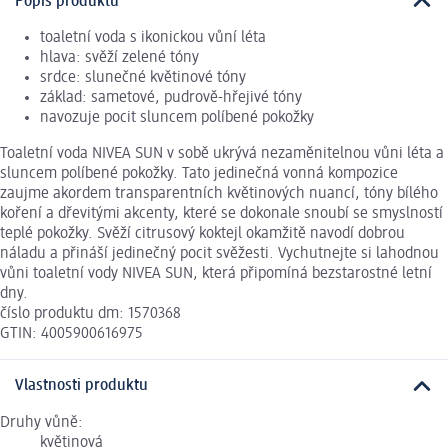
Popis produktu
toaletní voda s ikonickou vůní léta
hlava: svěží zelené tóny
srdce: slunečné květinové tóny
základ: sametové, pudrově-hřejivé tóny
navozuje pocit sluncem políbené pokožky
Toaletní voda NIVEA SUN v sobě ukrývá nezaměnitelnou vůni léta a
sluncem políbené pokožky. Tato jedinečná vonná kompozice
zaujme akordem transparentních květinových nuancí, tóny bílého
koření a dřevitými akcenty, které se dokonale snoubí se smyslností
teplé pokožky. Svěží citrusový koktejl okamžitě navodí dobrou
náladu a přináší jedinečný pocit svěžesti. Vychutnejte si lahodnou
vůni toaletní vody NIVEA SUN, která připomíná bezstarostné letní
dny.
číslo produktu dm: 1570368
GTIN: 4005900616975
Vlastnosti produktu
Druhy vůně:
květinová