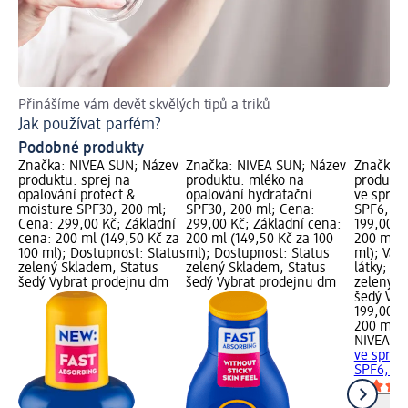
Přinášíme vám devět skvělých tipů a triků
Do
Jak používat parfém?
Ja
Podobné produkty
Značka: NIVEA SUN; Název
Značka: NIVEA SUN; Název
Značka: 
produktu: sprej na
produktu: mléko na
produktu
opalování protect &
opalování hydratační
ve spreji
moisture SPF30, 200 ml;
SPF30, 200 ml; Cena:
SPF6, 20
Cena: 299,00 Kč; Základní
299,00 Kč; Základní cena:
199,00 K
cena: 200 ml (149,50 Kč za
200 ml (149,50 Kč za 100
200 ml (
100 ml); Dostupnost: Status
ml); Dostupnost: Status
ml); Var
zelený Skladem, Status
zelený Skladem, Status
látky; D
šedý Vybrat prodejnu dm
šedý Vybrat prodejnu dm
zelený S
šedý Vyb
199,00 K
200 ml (
NIVEA S
ve spreji
SPF6, 20