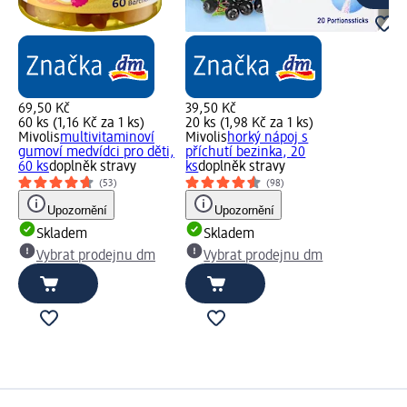
69,50 Kč
39,50 Kč
60 ks (1,16 Kč za 1 ks)
20 ks (1,98 Kč za 1 ks)
Mivolis
multivitaminoví
Mivolis
horký nápoj s
gumoví medvídci pro děti,
příchutí bezinka, 20
60 ks
doplněk stravy
ks
doplněk stravy
(53)
(98)
Upozornění
Upozornění
Skladem
Skladem
Vybrat prodejnu dm
Vybrat prodejnu dm