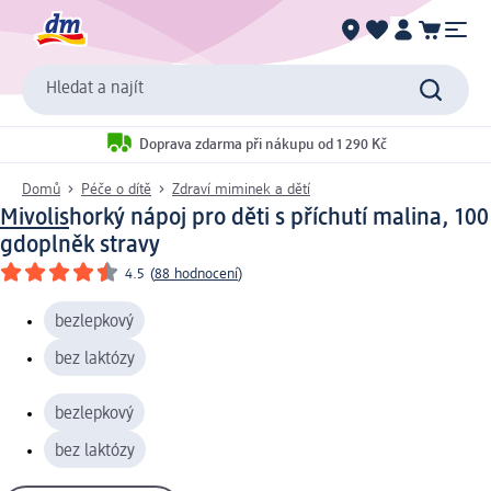
Hledat a najít
Doprava zdarma při nákupu od 1 290 Kč
Domů
Péče o dítě
Zdraví miminek a dětí
Mivolis
horký nápoj pro děti s příchutí malina, 100
g
doplněk stravy
4.5
(
88 hodnocení
)
bezlepkový
bez laktózy
bezlepkový
bez laktózy