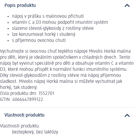
Popis produktu
nápoj v prášku s malinovou příchutí
vitamín C a D3 mohou podpořit imunitní systém
slazeno steviol-glykosidy z rostliny stévie
lze konzumovat horký i studený
s příjemnou ovocnou chutí
Vychutnejte si ovocnou chuť teplého nápoje Mivolis Horká malina
pro děti, který je ideálním společníkem v chladných dnech. Tento
nápoj byl vyvinut speciálně pro děti a obsahuje vitamín C a vitamín
D3, které mohou přispět k normální funkci imunitního systému.
Díky steviol-glykosidům z rostliny stévie má nápoj příjemnou
sladkost. Mivolis nápoj Horká malina si můžete vychutnat jak
horký, tak studený.
číslo produktu dm: 1552701
GTIN: 4066447899122
Vlastnosti produktu
Vlastnosti produktu:
bezlepkový, bez laktózy