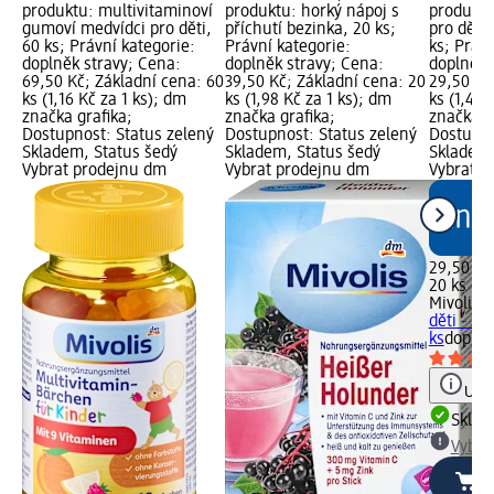
produktu: multivitaminoví
produktu: horký nápoj s
produktu
gumoví medvídci pro děti,
příchutí bezinka, 20 ks;
pro děti 
60 ks; Právní kategorie:
Právní kategorie:
ks; Právn
doplněk stravy; Cena:
doplněk stravy; Cena:
doplněk 
69,50 Kč; Základní cena: 60
39,50 Kč; Základní cena: 20
29,50 Kč
ks (1,16 Kč za 1 ks); dm
ks (1,98 Kč za 1 ks); dm
ks (1,48 
značka grafika;
značka grafika;
značka g
Dostupnost: Status zelený
Dostupnost: Status zelený
Dostupno
Skladem, Status šedý
Skladem, Status šedý
Skladem,
Vybrat prodejnu dm
Vybrat prodejnu dm
Vybrat p
29,50 Kč
20 ks (1,
Mivolis
m
děti - žv
ks
doplně
Upoz
Skla
Vybra