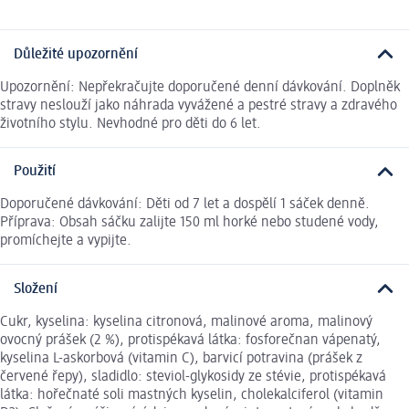
Důležité upozornění
Upozornění: Nepřekračujte doporučené denní dávkování. Doplněk
stravy neslouží jako náhrada vyvážené a pestré stravy a zdravého
životního stylu. Nevhodné pro děti do 6 let.
Použití
Doporučené dávkování: Děti od 7 let a dospělí 1 sáček denně.
Příprava: Obsah sáčku zalijte 150 ml horké nebo studené vody,
promíchejte a vypijte.
Složení
Cukr, kyselina: kyselina citronová, malinové aroma, malinový
ovocný prášek (2 %), protispékavá látka: fosforečnan vápenatý,
kyselina L-askorbová (vitamin C), barvicí potravina (prášek z
červené řepy), sladidlo: steviol-glykosidy ze stévie, protispékavá
látka: hořečnaté soli mastných kyselin, cholekalciferol (vitamin