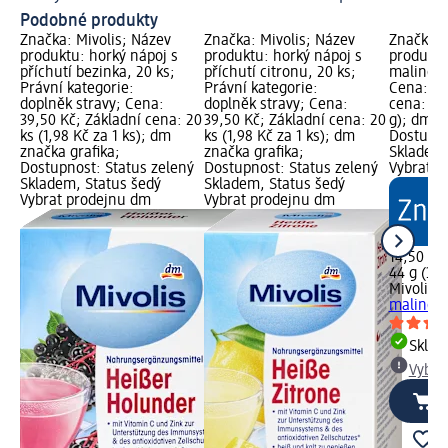
Podobné produkty
Značka: Mivolis; Název
Značka: Mivolis; Název
Značka: 
produktu: horký nápoj s
produktu: horký nápoj s
produktu
příchutí bezinka, 20 ks;
příchutí citronu, 20 ks;
malinovo
Právní kategorie:
Právní kategorie:
Cena: 14
doplněk stravy; Cena:
doplněk stravy; Cena:
cena: 44
39,50 Kč; Základní cena: 20
39,50 Kč; Základní cena: 20
g); dm z
ks (1,98 Kč za 1 ks); dm
ks (1,98 Kč za 1 ks); dm
Dostupno
značka grafika;
značka grafika;
Skladem,
Dostupnost: Status zelený
Dostupnost: Status zelený
Vybrat p
Skladem, Status šedý
Skladem, Status šedý
Vybrat prodejnu dm
Vybrat prodejnu dm
14,50 Kč
44 g (32,
Mivolis
h
malinovo
Skla
Vybra