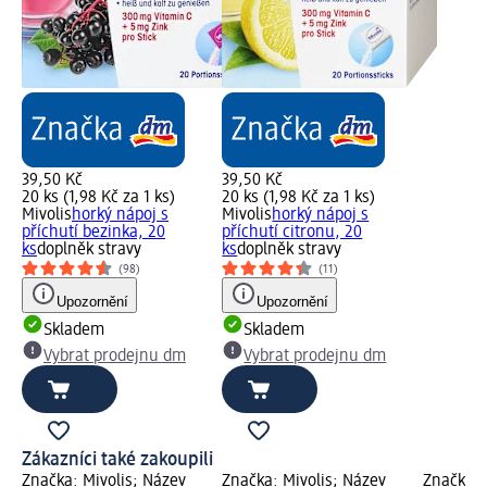
39,50 Kč
39,50 Kč
20 ks (1,98 Kč za 1 ks)
20 ks (1,98 Kč za 1 ks)
Mivolis
horký nápoj s
Mivolis
horký nápoj s
příchutí bezinka, 20
příchutí citronu, 20
ks
doplněk stravy
ks
doplněk stravy
(98)
(11)
Upozornění
Upozornění
Skladem
Skladem
Vybrat prodejnu dm
Vybrat prodejnu dm
Zákazníci také zakoupili
Značka: Mivolis; Název
Značka: Mivolis; Název
Značka: 