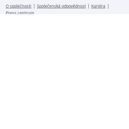
O společnosti
Společenská odpovědnost
Kariéra
Press centrum
Svět dm
Platební možnosti
Spojte se s dm