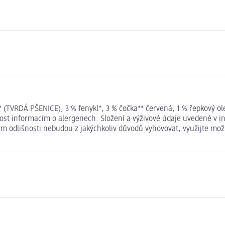
* (TVRDÁ PŠENICE), 3 % fenykl*, 3 % čočka** červená, 1 % řepkový 
ornost informacím o alergenech. Složení a výživové údaje uvedené 
 Vám odlišnosti nebudou z jakýchkoliv důvodů vyhovovat, využijte m