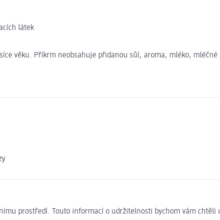
acích látek
síce věku. Příkrm neobsahuje přidanou sůl, aroma, mléko, mléčné s
zy
ivotnímu prostředí. Touto informací o udržitelnosti bychom vám chtěl