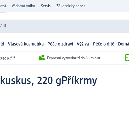
ství
Vědomá volba
Servis
Zákaznický servis
ajít
ld
Vlasová kosmetika
Péče o zdraví
Výživa
Péče o dítě
Domá
(1)
Expresní vyzvednutí do 60 minut
 290 Kč
 kuskus, 220 g
Příkrmy