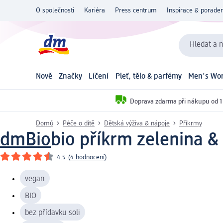
O společnosti
Kariéra
Press centrum
Inspirace & poraden
Hledat a n
Nově
Značky
Líčení
Pleť, tělo & parfémy
Men's Wor
Doprava zdarma při nákupu od 1
Domů
Péče o dítě
Dětská výživa & nápoje
Příkrmy
dmBio
bio příkrm zelenina &
4.5
(
4 hodnocení
)
vegan
BIO
bez přídavku soli