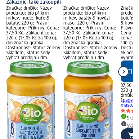
Zákazníci také zakoupili
Značka: dmBio; Název
Značka: dmBio; Název
Značka: 
produktu: bio příkrm
produktu: bio příkrm
produktu
mrkev, nudle, kuře &
mrkev, batáty & hovězí
boloňské
batáty, 220 g; Právní
maso, 220 g; Právní
& hovězí
kategorie: Příkrmy; Cena:
kategorie: Příkrmy; Cena:
Právní k
37,50 Kč; Základní cena:
37,50 Kč; Základní cena:
Cena: 37
220 g (17,05 Kč za 100 g);
220 g (17,05 Kč za 100 g);
cena: 22
dm značka grafika;
dm značka grafika;
100 g); 
Dostupnost: Status zelený
Dostupnost: Status zelený
Dostupno
Skladem, Status šedý
Skladem, Status šedý
Skladem,
Vybrat prodejnu dm
Vybrat prodejnu dm
Vybrat p
37,50 Kč
220 g (17
dmBio
bi
špagety 
maso, 22
Skla
Vybra