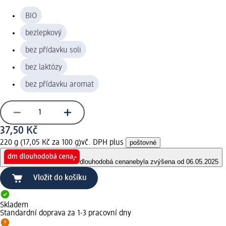
BIO
bezlepkový
bez přídavku soli
bez laktózy
bez přídavku aromat
37,50 Kč
220 g (17,05 Kč za 100 g)
vč. DPH plus
poštovné
dlouhodobá cena
nebyla zvýšena od 06.05.2025
Vložit do košíku
Skladem
Standardní doprava za 1-3 pracovní dny