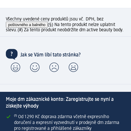
Všechny uvedené ceny produktů jsou vč. DPH, bez
poštovného a balného
(§) Na tento produkt nelze uplatnit
slevu.
(#) Za tento produkt neobdržíte dm active beauty body.
Jak se Vám líbí tato stránka?
Moje dm zákaznické konto: Zaregistrujte se nyní a
získejte výhody
⁽¹⁾ Od 1 290 Kč doprava zdarma včetně expresního
doručení a expresní vyzvednutí v prodejně dm zdarma
pro registrované a přihlášené zákazníky