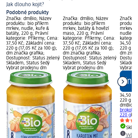
Jak dlouho kojit?
Co
Podobné produkty
Značka: dmBio; Název
Značka: dmBio; Název
Značka: 
produktu: bio příkrm
produktu: bio příkrm
produktu
mrkev, nudle, kuře &
mrkev, batáty & hovězí
mrkev, b
batáty, 220 g; Právní
maso, 220 g; Právní
nudle, 2
kategorie: Příkrmy; Cena:
kategorie: Příkrmy; Cena:
kategori
37,50 Kč; Základní cena:
37,50 Kč; Základní cena:
34,50 Kč
220 g (17,05 Kč za 100 g);
220 g (17,05 Kč za 100 g);
220 g (15
dm značka grafika;
dm značka grafika;
dm značk
Dostupnost: Status zelený
Dostupnost: Status zelený
Dostupno
Skladem, Status šedý
Skladem, Status šedý
Skladem,
Vybrat prodejnu dm
Vybrat prodejnu dm
Vybrat p
34,50 Kč
220 g (15
dmBio
bi
brokolic
220 g
Pří
Skla
Vybra