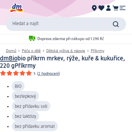
Hledat a najít
Doprava zdarma při nákupu od 1 290 Kč
Domů
Péče o dítě
Dětská výživa & nápoje
Příkrmy
dmBio
bio příkrm mrkev, rýže, kuře & kukuřice,
220 g
Příkrmy
5
(
2 hodnocení
)
BIO
bezlepkový
bez přídavku soli
bez laktózy
bez přídavku aromat