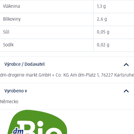
Vláknina
1,3 g
Bílkoviny
2,6 g
Sůl
0,05 g
Sodík
0,02 g
Výrobce / Dodavatel
dm-drogerie markt GmbH + Co. KG Am dm-Platz 1, 76227 Karlsruhe
Vyrobeno v
Německo