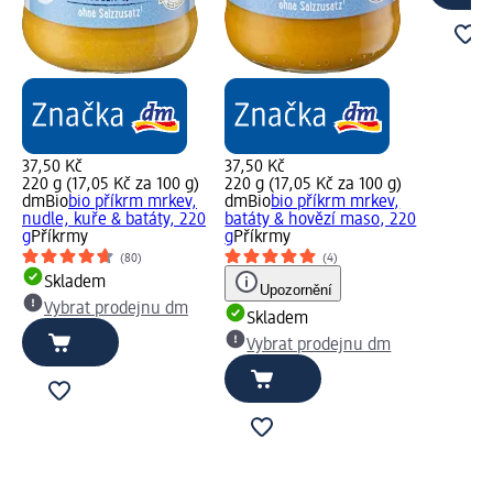
37,50 Kč
37,50 Kč
220 g (17,05 Kč za 100 g)
220 g (17,05 Kč za 100 g)
dmBio
bio příkrm mrkev,
dmBio
bio příkrm mrkev,
nudle, kuře & batáty, 220
batáty & hovězí maso, 220
g
Příkrmy
g
Příkrmy
(80)
(4)
Skladem
Upozornění
Vybrat prodejnu dm
Skladem
Vybrat prodejnu dm