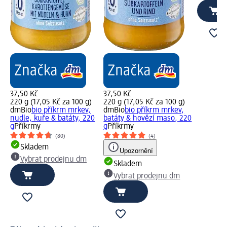
37,50 Kč
37,50 Kč
220 g (17,05 Kč za 100 g)
220 g (17,05 Kč za 100 g)
dmBio
bio příkrm mrkev,
dmBio
bio příkrm mrkev,
nudle, kuře & batáty, 220
batáty & hovězí maso, 220
g
Příkrmy
g
Příkrmy
(80)
(4)
Skladem
Upozornění
Vybrat prodejnu dm
Skladem
Vybrat prodejnu dm