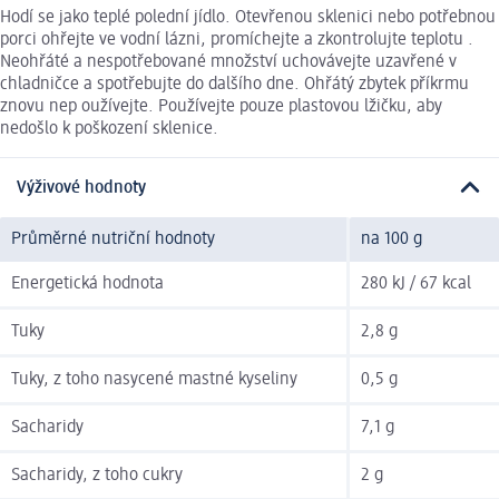
Hodí se jako teplé polední jídlo. Otevřenou sklenici nebo potřebnou
porci ohřejte ve vodní lázni, promíchejte a zkontrolujte teplotu .
Neohřáté a nespotřebované množství uchovávejte uzavřené v
chladničce a spotřebujte do dalšího dne. Ohřátý zbytek příkrmu
znovu nep oužívejte. Používejte pouze plastovou lžičku, aby
nedošlo k poškození sklenice.
Výživové hodnoty
Průměrné nutriční hodnoty
na 100 g
Energetická hodnota
280 kJ / 67 kcal
Tuky
2,8 g
Tuky, z toho nasycené mastné kyseliny
0,5 g
Sacharidy
7,1 g
Sacharidy, z toho cukry
2 g