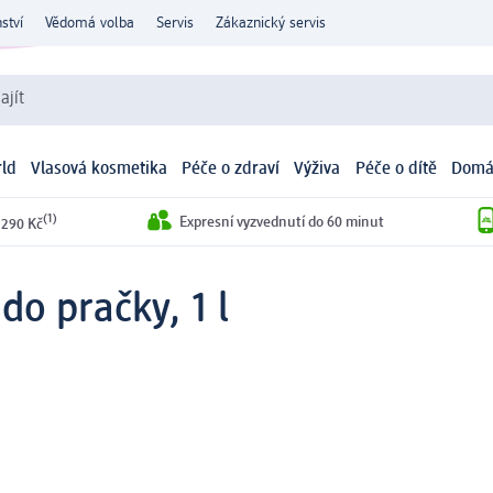
ství
Vědomá volba
Servis
Zákaznický servis
ajít
ld
Vlasová kosmetika
Péče o zdraví
Výživa
Péče o dítě
Domá
(1)
Expresní vyzvednutí do 60 minut
 290 Kč
do pračky, 1 l