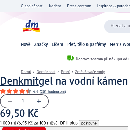
O společnosti
Kariéra
Press centrum
Inspirace & poraden
Hledat a n
Nově
Značky
Líčení
Pleť, tělo & parfémy
Men's Wor
Doprava zdarma při nákupu od 1
Domů
Domácnost
Praní
Změkčovače vody
Denkmit
gel na vodní kámen 
4.4
(
201 hodnocení
)
69,50 Kč
1 000 ml (6,95 Kč za 100 ml)
vč. DPH plus
poštovné