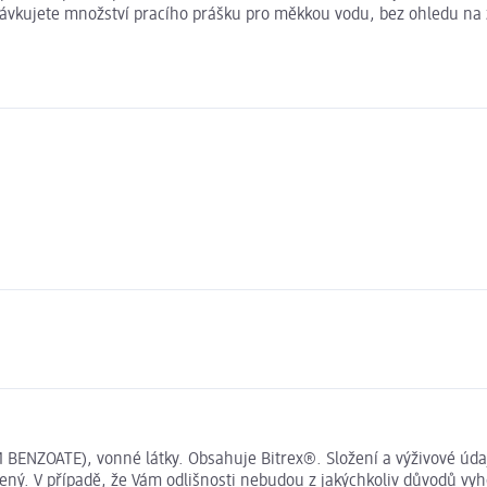
 dávkujete množství pracího prášku pro měkkou vodu, bez ohledu na z
M BENZOATE), vonné látky. Obsahuje Bitrex®. Složení a výživové ú
ený. V případě, že Vám odlišnosti nebudou z jakýchkoliv důvodů vyh