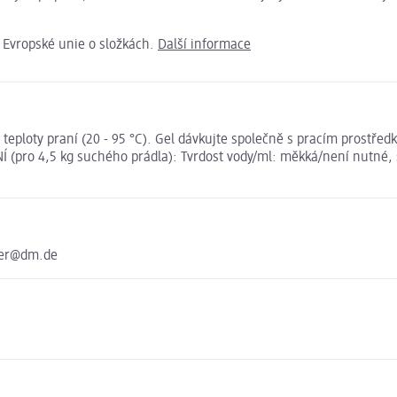
e Evropské unie o složkách.
Další informace
a teploty praní (20 - 95 °C). Gel dávkujte společně s pracím prostře
pro 4,5 kg suchého prádla): Tvrdost vody/ml: měkká/není nutné, stř
ter@dm.de