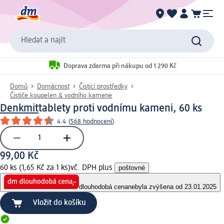
Hledat a najít
Doprava zdarma při nákupu od 1 290 Kč
Domů
Domácnost
Čisticí prostředky
Čističe koupelen & vodního kamene
Denkmit
tablety proti vodnímu kameni, 60 ks
4.4
(
568 hodnocení
)
99,00 Kč
60 ks (1,65 Kč za 1 ks)
vč. DPH plus
poštovné
dlouhodobá cena
nebyla zvýšena od 23.01.2025
Vložit do košíku