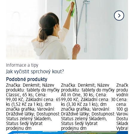
Informace a tipy
Tip
Jak vyčistit sprchový kout?
Ja
Podobné produkty
Značka: Denkmit; Název
Značka: Denkmit; Název
Značka: 
produktu: tablety do myčky
produktu: tablety do myčky
produktu
Classic, 65 ks; Cena:
All in One, 30 ks; Cena:
vodnímu 
99,00 Kč; Základní cena: 65
99,00 Kč; Základní cena: 30
Cena: 79
ks (1,52 Kč za 1 ks); dm
ks (3,30 Kč za 1 ks); dm
cena: 1 5
značka grafika; Varování:
značka grafika; Varování:
100 g); 
Dráždivé látky; Dostupnost:
Dráždivé látky; Dostupnost:
Varování:
Status zelený Skladem,
Status zelený Skladem,
Dostupno
Status šedý Vybrat
Status šedý Vybrat
Skladem,
prodejnu dm
prodejnu dm
Vybrat p