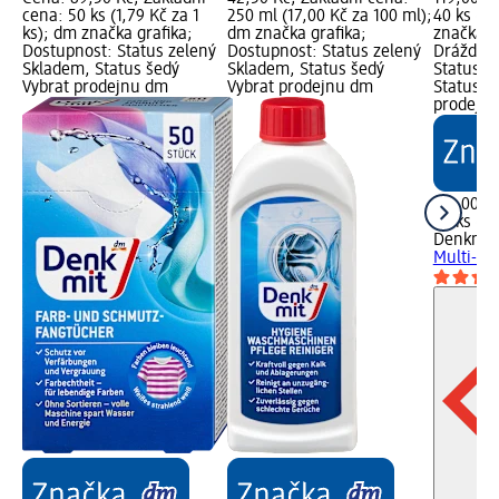
cena: 50 ks (1,79 Kč za 1
250 ml (17,00 Kč za 100 ml);
40 ks (2,
ks); dm značka grafika;
dm značka grafika;
značka g
Dostupnost: Status zelený
Dostupnost: Status zelený
Dráždivé
Skladem, Status šedý
Skladem, Status šedý
Status z
Vybrat prodejnu dm
Vybrat prodejnu dm
Status š
prodejn
119,00 K
40 ks (2,
Denkmit
Multi-Po