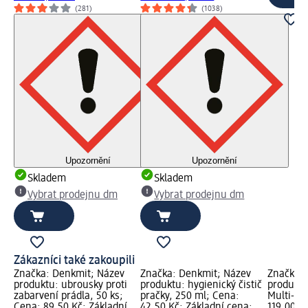
(281)
(1038)
Upozornění
Upozornění
Skladem
Skladem
Vybrat prodejnu dm
Vybrat prodejnu dm
Zákazníci také zakoupili
Značka: Denkmit; Název
Značka: Denkmit; Název
Značka: 
produktu: ubrousky proti
produktu: hygienický čistič
produktu
zabarvení prádla, 50 ks;
pračky, 250 ml; Cena:
Multi-Po
Cena: 89,50 Kč; Základní
42,50 Kč; Základní cena:
119,00 K