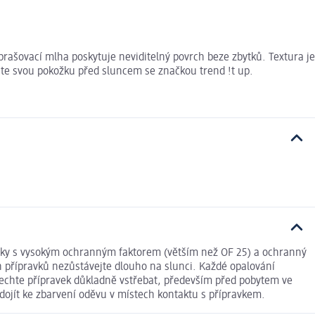
prašovací mlha poskytuje neviditelný povrch beze zbytků. Textura je
te svou pokožku před sluncem se značkou trend !t up.
avky s vysokým ochranným faktorem (větším než OF 25) a ochranný
 přípravků nezůstávejte dlouho na slunci. Každé opalování
Nechte přípravek důkladně vstřebat, především před pobytem ve
dojít ke zbarvení oděvu v místech kontaktu s přípravkem.