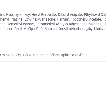
ino Hydroxybenzoyl Hexyl Benzoate, Dibutyl Adipate, Ethylhexyl Sal
enyl Triazine, Ethylhexyl Triazone, Parfum, Tocopheryl Acetate, T
 Alpha-Isomethyl Ionone, Tetramethyl Acetyloctahydonaphthalenes. 
bude doručený. V případě, že Vám odlišnosti nebudou z jakýchkoliv 
 cm na obličej. Oči a ústa mějte během aplikace zavřené.