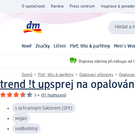
O společnosti
Kariéra
Press centrum
Inspirace & poraden
Hledat a n
Nově
Značky
Líčení
Pleť, tělo & parfémy
Men's Wor
Doprava zdarma při nákupu od 1
Domů
Pleť, tělo & parfémy
Opalovací přípravky
Opalovac
trend !t up
sprej na opalová
3.4
(
97 hodnocení
)
s ochranným faktorem (SPF)
vegan
voděodolný