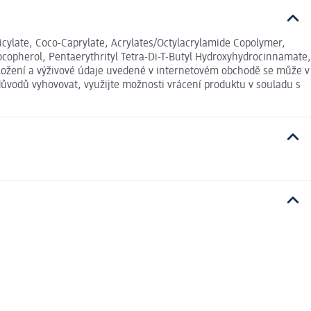
icylate, Coco-Caprylate, Acrylates/Octylacrylamide Copolymer,
ocopherol, Pentaerythrityl Tetra-Di-T-Butyl Hydroxyhydrocinnamate,
Složení a výživové údaje uvedené v internetovém obchodě se může v
důvodů vyhovovat, využijte možnosti vrácení produktu v souladu s