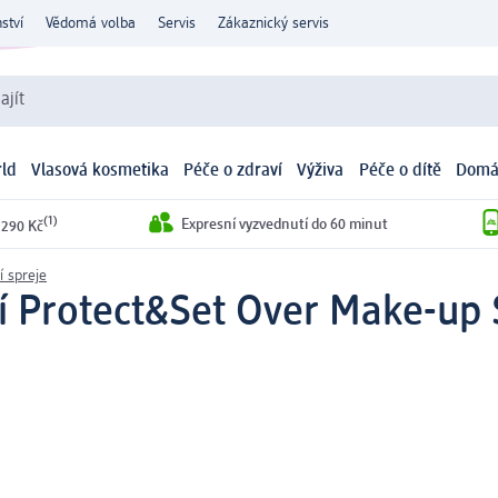
ství
Vědomá volba
Servis
Zákaznický servis
ajít
ld
Vlasová kosmetika
Péče o zdraví
Výživa
Péče o dítě
Domá
(1)
Expresní vyzvednutí do 60 minut
 290 Kč
í spreje
ní Protect&Set Over Make-up 