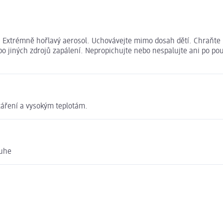
. Extrémně hořlavý aerosol. Uchovávejte mimo dosah dětí. Chraňte 
ebo jiných zdrojů zapálení. Nepropichujte nebo nespalujte ani po p
áření a vysokým teplotám.
ruhe