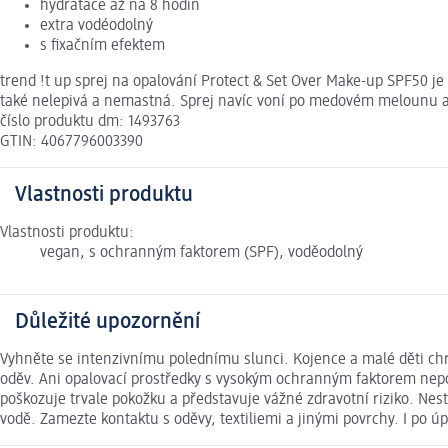
hydratace až na 8 hodin
extra vodéodolný
s fixačním efektem
trend !t up sprej na opalování Protect & Set Over Make-up SPF50 je
také nelepivá a nemastná. Sprej navíc voní po medovém melounu a
číslo produktu dm: 1493763
GTIN: 4067796003390
Vlastnosti produktu
Vlastnosti produktu:
vegan, s ochranným faktorem (SPF), voděodolný
Důležité upozornění
Vyhněte se intenzivnímu polednímu slunci. Kojence a malé děti c
oděv. Ani opalovací prostředky s vysokým ochranným faktorem nepos
poškozuje trvale pokožku a představuje vážné zdravotní riziko. Ne
vodě. Zamezte kontaktu s oděvy, textiliemi a jinými povrchy. I po 