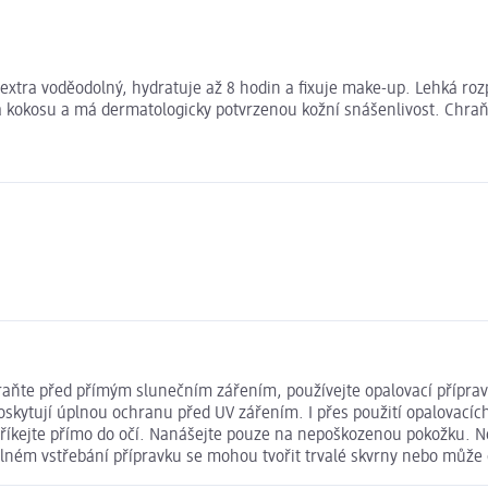
 extra voděodolný, hydratuje až 8 hodin a fixuje make-up. Lehká roz
 kokosu a má dermatologicky potvrzenou kožní snášenlivost. Chraň
hraňte před přímým slunečním zářením, používejte opalovací přípr
kytují úplnou ochranu před UV zářením. I přes použití opalovacích
stříkejte přímo do očí. Nanášejte pouze na nepoškozenou pokožku. 
úplném vstřebání přípravku se mohou tvořit trvalé skvrny nebo může 