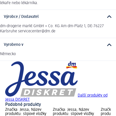
lékaře nebo lékárníka.
Výrobce / Dodavatel
dm-drogerie markt GmbH + Co. KG Am dm-Platz 1, DE-76227
Karlsruhe servicecenter@dm.de
Vyrobeno v
Německo
Další produkty od
Jessa DISKRET
Podobné produkty
Značka: Jessa; Název
Značka: Jessa; Název
Značka: 
produktu: slipové vložky
produktu: slipové vložky
produktu