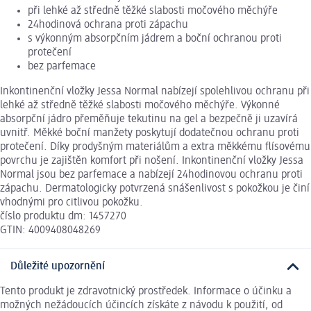
při lehké až středně těžké slabosti močového měchýře
24hodinová ochrana proti zápachu
s výkonným absorpčním jádrem a boční ochranou proti
protečení
bez parfemace
Inkontinenční vložky Jessa Normal nabízejí spolehlivou ochranu při
lehké až středně těžké slabosti močového měchýře. Výkonné
absorpční jádro přeměňuje tekutinu na gel a bezpečně ji uzavírá
uvnitř. Měkké boční manžety poskytují dodatečnou ochranu proti
protečení. Díky prodyšným materiálům a extra měkkému flísovému
povrchu je zajištěn komfort při nošení. Inkontinenční vložky Jessa
Normal jsou bez parfemace a nabízejí 24hodinovou ochranu proti
zápachu. Dermatologicky potvrzená snášenlivost s pokožkou je činí
vhodnými pro citlivou pokožku.
číslo produktu dm: 1457270
GTIN: 4009408048269
Důležité upozornění
Tento produkt je zdravotnický prostředek. Informace o účinku a
možných nežádoucích účincích získáte z návodu k použití, od