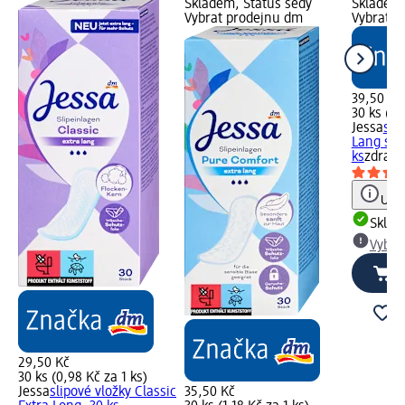
Skladem, Status šedý
Skladem,
Vybrat prodejnu dm
Vybrat p
39,50 Kč
30 ks (1,
Jessa
sli
Lang s v
ks
zdravo
Upoz
Skla
Vybra
29,50 Kč
30 ks (0,98 Kč za 1 ks)
Jessa
slipové vložky Classic
35,50 Kč