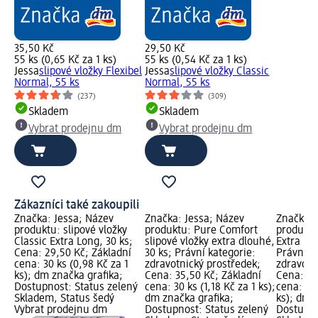
35,50 Kč
29,50 Kč
55 ks (0,65 Kč za 1 ks)
55 ks (0,54 Kč za 1 ks)
Jessa
slipové vložky Flexibel
Jessa
slipové vložky Classic
Normal, 55 ks
Normal, 55 ks
(237)
(309)
Skladem
Skladem
Vybrat prodejnu dm
Vybrat prodejnu dm
Zákazníci také zakoupili
Značka: Jessa; Název
Značka: Jessa; Název
Značka: 
produktu: slipové vložky
produktu: Pure Comfort
produktu
Classic Extra Long, 30 ks;
slipové vložky extra dlouhé,
Extra Lan
Cena: 29,50 Kč; Základní
30 ks; Právní kategorie:
Právní k
cena: 30 ks (0,98 Kč za 1
zdravotnický prostředek;
zdravotn
ks); dm značka grafika;
Cena: 35,50 Kč; Základní
Cena: 39
Dostupnost: Status zelený
cena: 30 ks (1,18 Kč za 1 ks);
cena: 30 
Skladem, Status šedý
dm značka grafika;
ks); dm 
Vybrat prodejnu dm
Dostupnost: Status zelený
Dostupno