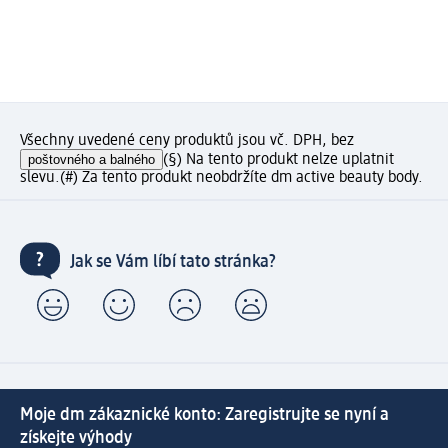
Všechny uvedené ceny produktů jsou vč. DPH, bez
poštovného a balného
(§) Na tento produkt nelze uplatnit
slevu.
(#) Za tento produkt neobdržíte dm active beauty body.
Jak se Vám líbí tato stránka?
Moje dm zákaznické konto: Zaregistrujte se nyní a
získejte výhody