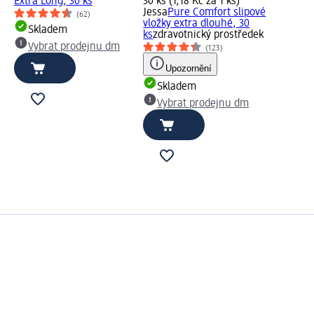
Extra Long, 30 ks
30 ks (1,18 Kč za 1 ks)
Jessa
Pure Comfort slipové
(62)
vložky extra dlouhé, 30
Skladem
ks
zdravotnický prostředek
Vybrat prodejnu dm
(123)
Upozornění
Skladem
Vybrat prodejnu dm