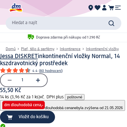
Hledat a najít
Doprava zdarma při nákupu od 1 290 Kč
Domů
Pleť, tělo & parfémy
Inkontinence
Inkontinenční vložky
Jessa DISKRET
inkontinenční vložky Normal, 14
ks
zdravotnický prostředek
4.4
(
80 hodnocení
)
55,50 Kč
14 ks (3,96 Kč za 1 ks)
vč. DPH plus
poštovné
dlouhodobá cena
nebyla zvýšena od 21.05.2026
Vložit do košíku