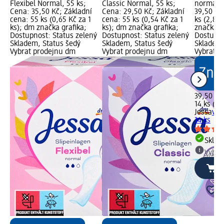
Flexibel Normal, 55 ks;
Classic Normal, 55 ks;
normal, 
Cena: 35,50 Kč; Základní
Cena: 29,50 Kč; Základní
39,50 Kč
cena: 55 ks (0,65 Kč za 1
cena: 55 ks (0,54 Kč za 1
ks (2,82 
ks); dm značka grafika;
ks); dm značka grafika;
značka g
Dostupnost: Status zelený
Dostupnost: Status zelený
Dostupno
Skladem, Status šedý
Skladem, Status šedý
Skladem,
Vybrat prodejnu dm
Vybrat prodejnu dm
Vybrat p
39,50 Kč
14 ks (2,
Jessa
vlo
14 ks
Skla
Vybra