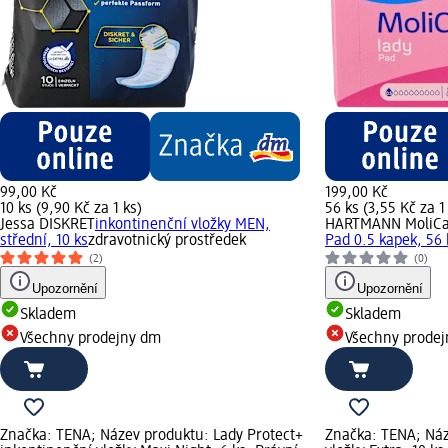
99,00 Kč
199,00 Kč
10 ks (9,90 Kč za 1 ks)
56 ks (3,55 Kč za 1
Jessa DISKRET
inkontinenční vložky MEN,
HARTMANN MoliCa
střední, 10 ks
zdravotnický prostředek
Pad 0.5 kapek, 56 
(2)
(0)
Upozornění
Upozornění
Skladem
Skladem
Všechny prodejny dm
Všechny prode
Značka: TENA; Název produktu: Lady Protect+
Značka: TENA; Náz