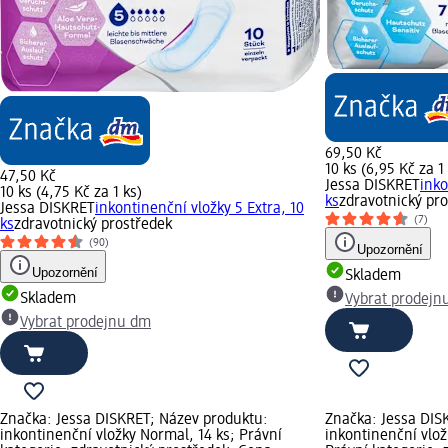
69,50 Kč
10 ks (6,95 Kč za 1
47,50 Kč
Jessa DISKRET
inko
10 ks (4,75 Kč za 1 ks)
ks
zdravotnický pr
Jessa DISKRET
inkontinenční vložky 5 Extra, 10
(7)
ks
zdravotnický prostředek
(90)
Upozornění
Upozornění
Skladem
Skladem
Vybrat prodejn
Vybrat prodejnu dm
Značka: Jessa DISKRET; Název produktu:
Značka: Jessa DIS
inkontinenční vložky Normal, 14 ks; Právní
inkontinenční vlož