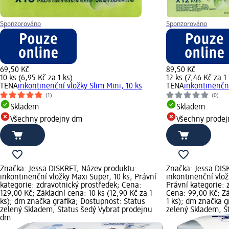
Sponzorováno
Sponzorováno
69,50 Kč
89,50 Kč
10 ks (6,95 Kč za 1 ks)
12 ks (7,46 Kč za 1 
TENA
inkontinenční vložky Slim Mini, 10 ks
TENA
inkontinenční
(1)
(0)
Skladem
Skladem
Všechny prodejny dm
Všechny prode
Značka: Jessa DISKRET; Název produktu:
Značka: Jessa DIS
inkontinenční vložky Maxi Super, 10 ks; Právní
inkontinenční vlož
kategorie: zdravotnický prostředek; Cena:
Právní kategorie: 
129,00 Kč; Základní cena: 10 ks (12,90 Kč za 1
Cena: 99,00 Kč; Zá
ks); dm značka grafika; Dostupnost: Status
1 ks); dm značka g
zelený Skladem, Status šedý Vybrat prodejnu
zelený Skladem, S
dm