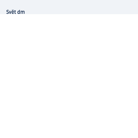
Svět dm
Platební možnosti
Spojte se s dm