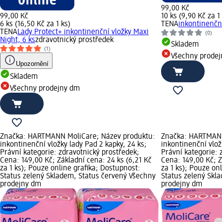
99,00 Kč
99,00 Kč
10 ks (9,90 Kč za 1
6 ks (16,50 Kč za 1 ks)
TENA
inkontinenční
TENA
Lady Protect+ inkontinenční vložky Maxi
(0)
Night, 6 ks
zdravotnický prostředek
Skladem
(1)
Všechny prode
Upozornění
Skladem
Všechny prodejny dm
Značka: HARTMANN MoliCare; Název produktu:
Značka: HARTMANN
inkontinenční vložky lady Pad 2 kapky, 24 ks;
inkontinenční vlož
Právní kategorie: zdravotnický prostředek;
Právní kategorie: 
Cena: 149,00 Kč; Základní cena: 24 ks (6,21 Kč
Cena: 149,00 Kč; Z
za 1 ks); Pouze online grafika; Dostupnost:
za 1 ks); Pouze on
Status zelený Skladem, Status červený Všechny
Status zelený Skl
prodejny dm
prodejny dm