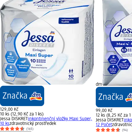
dm
129,00 Kč
99,00 Kč
10 ks (12,90 Kč za 1 ks)
12 ks (8,25 Kč za 1
Jessa DISKRET
inkontinenční vložky Maxi Super,
Jessa DISKRET
inko
10 ks
zdravotnický prostředek
12 Počet
zdravotni
(165)
(94)