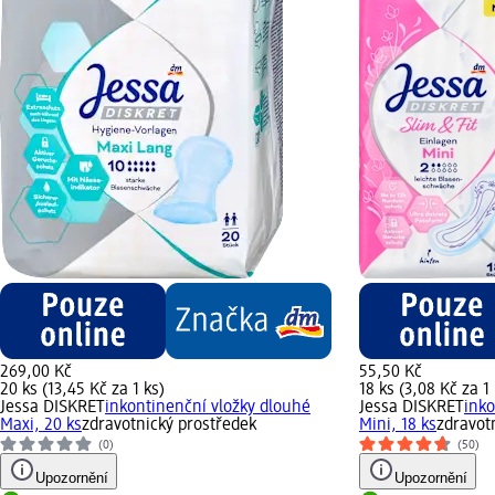
269,00 Kč
55,50 Kč
20 ks (13,45 Kč za 1 ks)
18 ks (3,08 Kč za 1 
Jessa DISKRET
inkontinenční vložky dlouhé
Jessa DISKRET
inko
Maxi, 20 ks
zdravotnický prostředek
Mini, 18 ks
zdravot
(0)
(50)
Upozornění
Upozornění