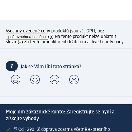
Všechny uvedené ceny produktů jsou vč. DPH, bez
poštovného a balného
(§) Na tento produkt nelze uplatnit
slevu.
(#) Za tento produkt neobdržíte dm active beauty body.
Jak se Vám líbí tato stránka?
Moje dm zákaznické konto: Zaregistrujte se nyní a
získejte výhody
⁽¹⁾ Od 1 290 Kč doprava zdarma včetně expresního