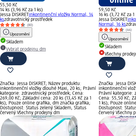
55,50 Kč
14 ks (3,96 Kč za 1 ks)
59,50 Kč
Jessa DISKRET
inkontinenční vložky Normal, 14
16 ks (3,72 Kč za 1 
ks
zdravotnický prostředek
Jessa DISKRET
inko
Normal, 16 ks
zdra
(80)
(44)
Upozornění
Upozornění
Skladem
Skladem
Vybrat prodejnu dm
Všechny prode
Značka: Jessa DISKRET; Název produktu:
Značka: Jessa DIS
inkontinenční vložky dlouhé Maxi, 20 ks; Právní
inkontinenční vložk
kategorie: zdravotnický prostředek; Cena:
Právní kategorie: 
269,00 Kč; Základní cena: 20 ks (13,45 Kč za 1
Cena: 55,50 Kč; Zá
ks); Pouze online grafika, dm značka grafika;
1 ks); Pouze onlin
Dostupnost: Status zelený Skladem, Status
Dostupnost: Statu
červený Všechny prodejny dm
červený Všechny 