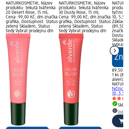
NATURKOSMETIK; Název
NATURKOSMETIK; Název
NATURKO
produktu: tekutá tvářenka
produktu: tekutá tvářenka
produktu
20 Desert Rose, 15 ml;
30 Dusty Rose, 15 ml;
tyčince
Cena: 99,00 Kč; dm značka
Cena: 99,00 Kč; dm značka
10, 5,5 g
grafika; Dostupnost: Status
grafika; Dostupnost: Status
Základní 
zelený Skladem, Status
zelený Skladem, Status
(89,50 Kč
šedý Vybrat prodejnu dm
šedý Vybrat prodejnu dm
značka g
Dostupno
Skladem,
Vybrat p
89,50 Kč
1 ks (89,
alverde
NATURK
tyčince
10, 5,5 g
Skla
Vybra