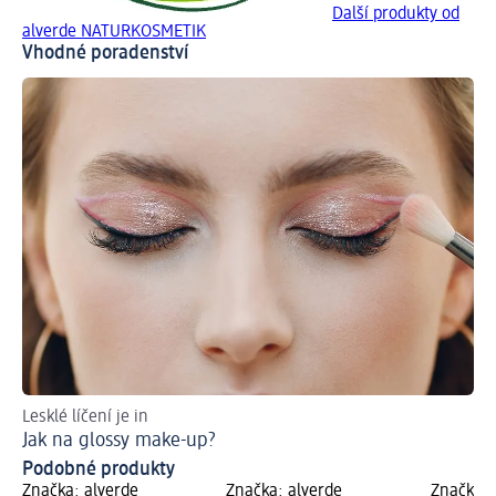
Další produkty od
alverde NATURKOSMETIK
Vhodné poradenství
Lesklé líčení je in
Ob
Jak na glossy make-up?
Ja
Podobné produkty
Značka: alverde
Značka: alverde
Značka: 