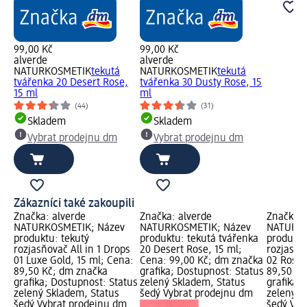
99,00 Kč
99,00 Kč
alverde
alverde
NATURKOSMETIK
tekutá
NATURKOSMETIK
tekutá
tvářenka 20 Desert Rose,
tvářenka 30 Dusty Rose, 15
15 ml
ml
(44)
(31)
Skladem
Skladem
Vybrat prodejnu dm
Vybrat prodejnu dm
Zákazníci také zakoupili
Značka: alverde
Značka: alverde
Značka: 
NATURKOSMETIK; Název
NATURKOSMETIK; Název
NATURKO
produktu: tekutý
produktu: tekutá tvářenka
produktu
rozjasňovač All in 1 Drops
20 Desert Rose, 15 ml;
rozjasňov
01 Luxe Gold, 15 ml; Cena:
Cena: 99,00 Kč; dm značka
02 Rosy 
89,50 Kč; dm značka
grafika; Dostupnost: Status
89,50 Kč
grafika; Dostupnost: Status
zelený Skladem, Status
grafika;
zelený Skladem, Status
šedý Vybrat prodejnu dm
zelený S
šedý Vybrat prodejnu dm
šedý Vyb