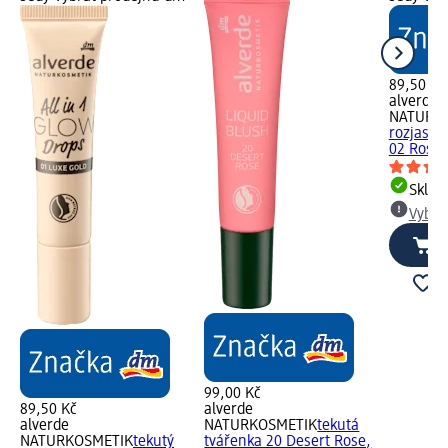
89,50 Kč
alverde
NATURK
rozjasňov
02 Rosy 
Skla
Vybra
99,00 Kč
89,50 Kč
alverde
alverde
NATURKOSMETIK
tekutá
NATURKOSMETIK
tekutý
tvářenka 20 Desert Rose,