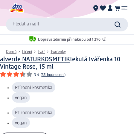
Hledat a najít
Doprava zdarma při nákupu od 1 290 Kč
Domů
Líčení
Tvář
Tvářenky
alverde NATURKOSMETIK
tekutá tvářenka 10
Vintage Rose, 15 ml
3.4
(
35 hodnocení
)
Přírodní kosmetika
vegan
Přírodní kosmetika
vegan