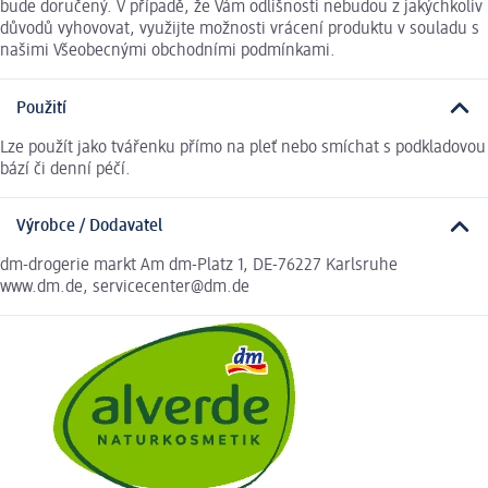
bude doručený. V případě, že Vám odlišnosti nebudou z jakýchkoliv
důvodů vyhovovat, využijte možnosti vrácení produktu v souladu s
našimi Všeobecnými obchodními podmínkami.
Použití
Lze použít jako tvářenku přímo na pleť nebo smíchat s podkladovou
bází či denní péčí.
Výrobce / Dodavatel
dm-drogerie markt Am dm-Platz 1, DE-76227 Karlsruhe
www.dm.de, servicecenter@dm.de