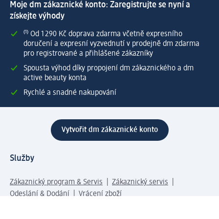
Moje dm zákaznické konto: Zaregistrujte se nyní a
získejte výhody
⁽¹⁾ Od 1 290 Kč doprava zdarma včetně expresního
doručení a expresní vyzvednutí v prodejně dm zdarma
pro registrované a přihlášené zákazníky
Spousta výhod díky propojení dm zákaznického a dm
active beauty konta
Rychlé a snadné nakupování
Vytvořit dm zákaznické konto
Služby
Zákaznický program & Servis
Zákaznický servis
Odeslání & Dodání
Vrácení zboží
Společnost