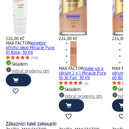
224,00 Kč
224,00 Kč
224,00 K
MAX FACTOR
korektor
očního okolí Miracle Pure
01 Rose, 10 ml
(115)
Skladem
MAX FACTOR
make-up a
MAX FA
Vybrat prodejnu dm
sérum 2 v 1 Miracle Pure
sérum 2 
10-30 Fair, 30 ml
60-80 Lig
(6)
Skladem
Skla
Vybrat prodejnu dm
Vybra
Zákazníci také zakoupili