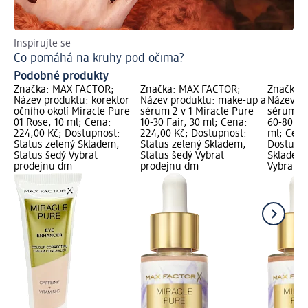
Inspirujte se
Ra
Co pomáhá na kruhy pod očima?
Ja
Podobné produkty
Značka: MAX FACTOR;
Značka: MAX FACTOR;
Značka:
Název produktu: korektor
Název produktu: make-up a
Název pr
očního okolí Miracle Pure
sérum 2 v 1 Miracle Pure
sérum 2 
01 Rose, 10 ml; Cena:
10-30 Fair, 30 ml; Cena:
60-80 Li
224,00 Kč; Dostupnost:
224,00 Kč; Dostupnost:
ml; Cena
Status zelený Skladem,
Status zelený Skladem,
Dostupno
Status šedý Vybrat
Status šedý Vybrat
Skladem,
prodejnu dm
prodejnu dm
Vybrat p