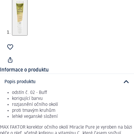
Informace o produktu
Popis produktu
odstín č. 02 - Buff
korigující barvu
rozjasnění očního okolí
proti tmavým kruhům
lehké veganské složení
MAX FAKTOR korektor očního okolí Miracle Pure je vyroben na bázi
péče o pleť, včetně kofeinu a vitamínu C, které časem snižují