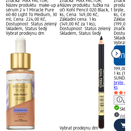
Značka: MAX FACTOR;
Značka: MAX FACTOR;
Značka:
Název produktu: make-up a
Název produktu: tužka na
produktu
sérum 2 v 1 Miracle Pure
oči Kohl Pencil 020 Black, 1
brýle, b
60-80 Light To Medium, 30
ks; Cena: 149,00 Kč;
ks; Cena
ml; Cena: 224,00 Kč;
Základní cena: 1 ks
Základní 
Dostupnost: Status zelený
(149,00 Kč za 1 ks);
(199,00 K
Skladem, Status šedý
Dostupnost: Status zelený
značka g
Vybrat prodejnu dm
Skladem, Status šedý
Dostupno
Skladem,
Vybrat p
199,00 K
1 ks (199
SUNDAN
brýle, b
ks
Upoz
Skla
Vybra
Vybrat prodejnu dm