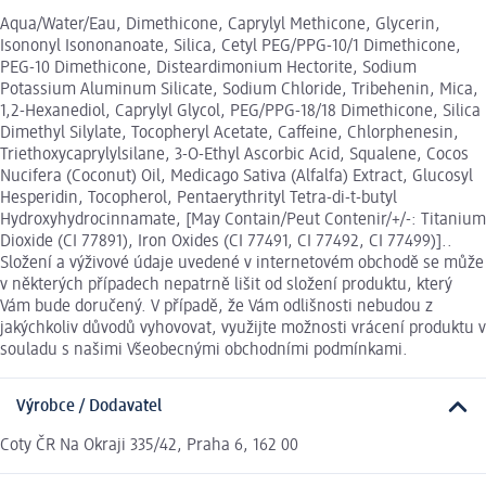
Aqua/Water/Eau, Dimethicone, Caprylyl Methicone, Glycerin,
Isononyl Isononanoate, Silica, Cetyl PEG/PPG-10/1 Dimethicone,
PEG-10 Dimethicone, Disteardimonium Hectorite, Sodium
Potassium Aluminum Silicate, Sodium Chloride, Tribehenin, Mica,
1,2-Hexanediol, Caprylyl Glycol, PEG/PPG-18/18 Dimethicone, Silica
Dimethyl Silylate, Tocopheryl Acetate, Caffeine, Chlorphenesin,
Triethoxycaprylylsilane, 3-O-Ethyl Ascorbic Acid, Squalene, Cocos
Nucifera (Coconut) Oil, Medicago Sativa (Alfalfa) Extract, Glucosyl
Hesperidin, Tocopherol, Pentaerythrityl Tetra-di-t-butyl
Hydroxyhydrocinnamate, [May Contain/Peut Contenir/+/-: Titanium
Dioxide (CI 77891), Iron Oxides (CI 77491, CI 77492, CI 77499)]..
Složení a výživové údaje uvedené v internetovém obchodě se může
v některých případech nepatrně lišit od složení produktu, který
Vám bude doručený. V případě, že Vám odlišnosti nebudou z
jakýchkoliv důvodů vyhovovat, využijte možnosti vrácení produktu v
souladu s našimi Všeobecnými obchodními podmínkami.
Výrobce / Dodavatel
Coty ČR Na Okraji 335/42, Praha 6, 162 00