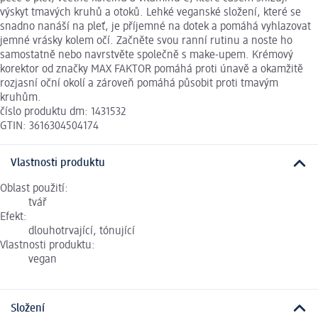
výskyt tmavých kruhů a otoků. Lehké veganské složení, které se
snadno nanáší na pleť, je příjemné na dotek a pomáhá vyhlazovat
jemné vrásky kolem očí. Začněte svou ranní rutinu a noste ho
samostatně nebo navrstvěte společně s make-upem. Krémový
korektor od značky MAX FAKTOR pomáhá proti únavě a okamžitě
rozjasní oční okolí a zároveň pomáhá působit proti tmavým
kruhům.
číslo produktu dm: 1431532
GTIN: 3616304504174
Vlastnosti produktu
Oblast použití:
tvář
Efekt:
dlouhotrvající, tónující
Vlastnosti produktu:
vegan
Složení