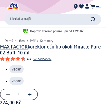
Hledat a najít
Doprava zdarma při nákupu od 1 290 Kč
Domů
Líčení
Tvář
Korektory
MAX FACTOR
korektor očního okolí Miracle Pure
02 Buff, 10 ml
4.4
(
52 hodnocení
)
vegan
vegan
224,00 Kč