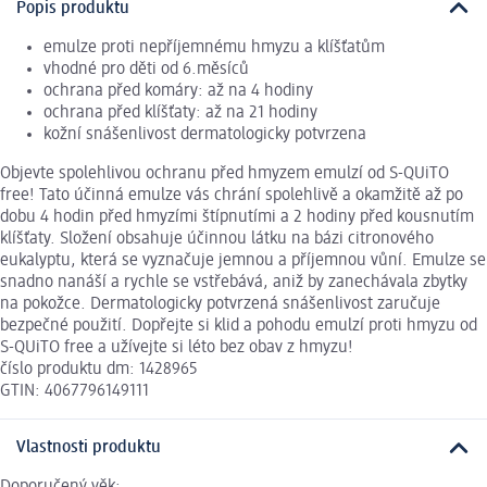
Popis produktu
emulze proti nepříjemnému hmyzu a klíšťatům
vhodné pro děti od 6.měsíců
ochrana před komáry: až na 4 hodiny
ochrana před klíšťaty: až na 21 hodiny
kožní snášenlivost dermatologicky potvrzena
Objevte spolehlivou ochranu před hmyzem emulzí od S-QUiTO
free! Tato účinná emulze vás chrání spolehlivě a okamžitě až po
dobu 4 hodin před hmyzími štípnutími a 2 hodiny před kousnutím
klíšťaty. Složení obsahuje účinnou látku na bázi citronového
eukalyptu, která se vyznačuje jemnou a příjemnou vůní. Emulze se
snadno nanáší a rychle se vstřebává, aniž by zanechávala zbytky
na pokožce. Dermatologicky potvrzená snášenlivost zaručuje
bezpečné použití. Dopřejte si klid a pohodu emulzí proti hmyzu od
S-QUiTO free a užívejte si léto bez obav z hmyzu!
číslo produktu dm: 1428965
GTIN: 4067796149111
Vlastnosti produktu