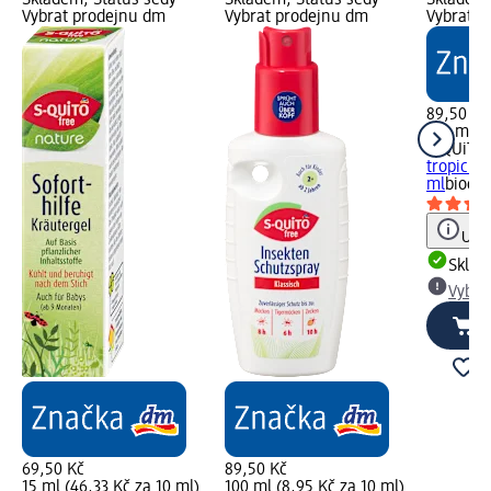
Skladem, Status šedý
Skladem, Status šedý
Skladem,
Vybrat prodejnu dm
Vybrat prodejnu dm
Vybrat p
89,50 Kč
100 ml (
S-QUiTO 
tropick
ml
biocid
Upoz
Skla
Vybra
69,50 Kč
89,50 Kč
15 ml (46,33 Kč za 10 ml)
100 ml (8,95 Kč za 10 ml)