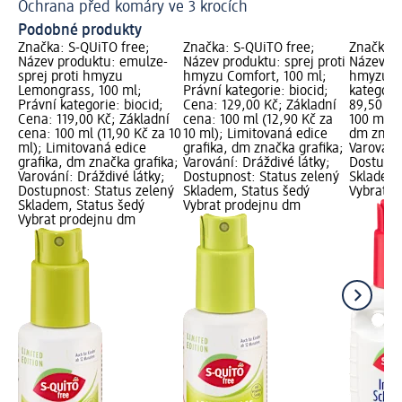
Ochrana před komáry ve 3 krocích
Podobné produkty
Značka: S-QUiTO free;
Značka: S-QUiTO free;
Značka: 
Název produktu: emulze-
Název produktu: sprej proti
Název pr
sprej proti hmyzu
hmyzu Comfort, 100 ml;
hmyzu, 1
Lemongrass, 100 ml;
Právní kategorie: biocid;
kategorie
Právní kategorie: biocid;
Cena: 129,00 Kč; Základní
89,50 Kč
Cena: 119,00 Kč; Základní
cena: 100 ml (12,90 Kč za
100 ml (8
cena: 100 ml (11,90 Kč za 10
10 ml); Limitovaná edice
dm značk
ml); Limitovaná edice
grafika, dm značka grafika;
Varování:
grafika, dm značka grafika;
Varování: Dráždivé látky;
Dostupno
Varování: Dráždivé látky;
Dostupnost: Status zelený
Skladem,
Dostupnost: Status zelený
Skladem, Status šedý
Vybrat p
Skladem, Status šedý
Vybrat prodejnu dm
Vybrat prodejnu dm