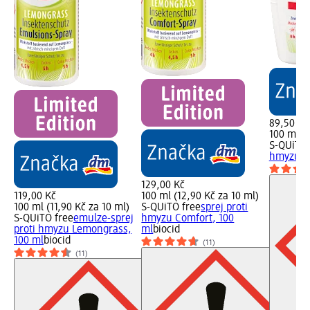
89,50 Kč
100 ml (8
S-QUiTO 
hmyzu, 
129,00 Kč
119,00 Kč
100 ml (12,90 Kč za 10 ml)
100 ml (11,90 Kč za 10 ml)
S-QUiTO free
sprej proti
S-QUiTO free
emulze-sprej
hmyzu Comfort, 100
proti hmyzu Lemongrass,
ml
biocid
100 ml
biocid
(11)
(11)