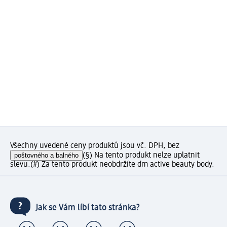
Všechny uvedené ceny produktů jsou vč. DPH, bez
poštovného a balného
(§) Na tento produkt nelze uplatnit
slevu.
(#) Za tento produkt neobdržíte dm active beauty body.
Jak se Vám líbí tato stránka?