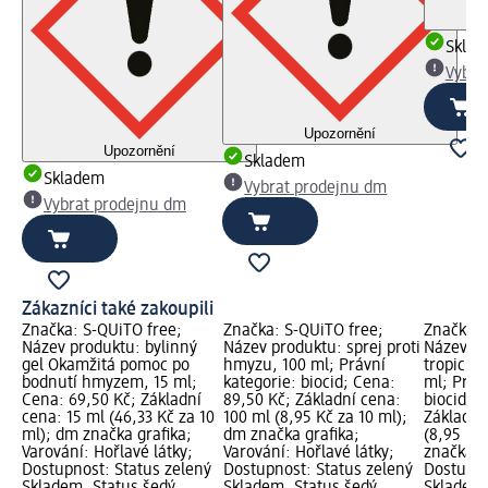
Skla
Vybra
Upozornění
Upozornění
Skladem
Skladem
Vybrat prodejnu dm
Vybrat prodejnu dm
Zákazníci také zakoupili
Značka: S-QUiTO free;
Značka: S-QUiTO free;
Značka: 
oti
Název produktu: bylinný
Název produktu: sprej proti
Název pr
0
gel Okamžitá pomoc po
hmyzu, 100 ml; Právní
tropick
bodnutí hmyzem, 15 ml;
kategorie: biocid; Cena:
ml; Práv
Cena: 69,50 Kč; Základní
89,50 Kč; Základní cena:
biocid; 
cena: 15 ml (46,33 Kč za 10
100 ml (8,95 Kč za 10 ml);
Základní
ml); dm značka grafika;
dm značka grafika;
(8,95 Kč
:
Varování: Hořlavé látky;
Varování: Hořlavé látky;
značka g
st:
Dostupnost: Status zelený
Dostupnost: Status zelený
Dostupno