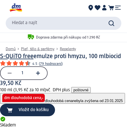
Hledat a najít
Doprava zdarma při nákupu od 1 290 Kč
Domů
Pleť, tělo & parfémy
Repelenty
S-QUiTO free
emulze proti hmyzu, 100 ml
biocid
4.5
(
79 hodnocení
)
39,50 Kč
100 ml (3,95 Kč za 10 ml)
vč. DPH plus
poštovné
dlouhodobá cena
nebyla zvýšena od 23.01.2025
Vložit do košíku
Skladem