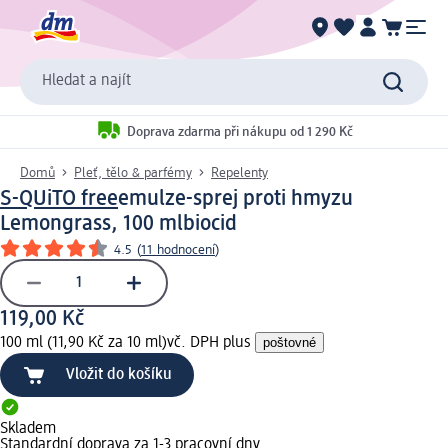
Hledat a najít
Doprava zdarma při nákupu od 1 290 Kč
Domů
Pleť, tělo & parfémy
Repelenty
S-QUiTO free
emulze-sprej proti hmyzu
Lemongrass, 100 ml
biocid
4.5
(
11 hodnocení
)
119,00 Kč
100 ml (11,90 Kč za 10 ml)
vč. DPH plus
poštovné
Vložit do košíku
Skladem
Standardní doprava za 1-3 pracovní dny