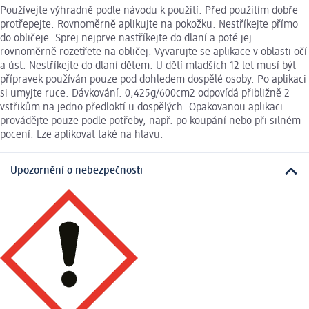
Používejte výhradně podle návodu k použití. Před použitím dobře
protřepejte. Rovnoměrně aplikujte na pokožku. Nestříkejte přímo
do obličeje. Sprej nejprve nastříkejte do dlaní a poté jej
rovnoměrně rozetřete na obličej. Vyvarujte se aplikace v oblasti očí
a úst. Nestříkejte do dlaní dětem. U dětí mladších 12 let musí být
přípravek používán pouze pod dohledem dospělé osoby. Po aplikaci
si umyjte ruce. Dávkování: 0,425g/600cm2 odpovídá přibližně 2
vstřikům na jedno předloktí u dospělých. Opakovanou aplikaci
provádějte pouze podle potřeby, např. po koupání nebo při silném
pocení. Lze aplikovat také na hlavu.
Upozornění o nebezpečnosti