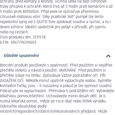
ochranu před komáry a klíšťaty. Účinná látka na bázi citronové
trávy přispívá k ochraně, která trvá až 5 hodin proti komárům a až
5 hodin proti klíšťatům. Přípravek se vyznačuje příjemnou
citrusově-mátovou vůní. Díky praktické 360° pumpě lze tento
repelentní sprej od S-QUiTO free aplikovat snadno a rychle, a to i
dnem vzhůru. Ideální společník pro pobyt v přírodě, při sportu
nebo na cestách.
číslo produktu dm: 3131578
GTIN: 4067796310603
Důležité upozornění
Biocidní produkt používejte s opatrností. Před použitím si nejdříve
přečtěte etiketu a návod k použití. VAROVÁNÍ. Před použitím si
přečtěte údaje na štítku. Způsobuje vážné podráždění očí. PŘI
ZASAŽENÍ OČÍ: Několik minut opatrně vyplachujte vodou. Vyjměte
kontaktní čočky, jsou – li nasazeny a pokud je lze vyjmout snadno.
Pokračujte ve vyplachování. Přetrvává-li podráždění očí: Vyhledejte
lékařskou pomoc/ošetření. Uchovávejte mimo dosah dětí. Je-li
nutná lékařská pomoc, mějte po ruce obal nebo štítek výrobku.
Odstraňte obsah/obal podle
místních/regionálních/státních/mezinárodních předpisů. Může