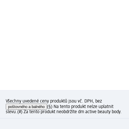
Všechny uvedené ceny produktů jsou vč. DPH, bez
poštovného a balného
(§) Na tento produkt nelze uplatnit
slevu.
(#) Za tento produkt neobdržíte dm active beauty body.