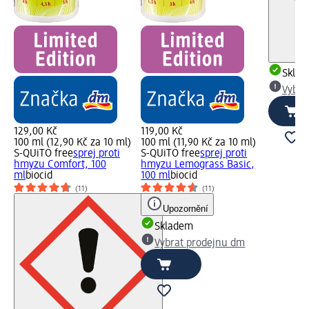
Skla
Vybra
129,00 Kč
119,00 Kč
100 ml (12,90 Kč za 10 ml)
100 ml (11,90 Kč za 10 ml)
S-QUiTO free
sprej proti
S-QUiTO free
sprej proti
hmyzu Comfort, 100
hmyzu Lemograss Basic,
ml
biocid
100 ml
biocid
(11)
(11)
Upozornění
Skladem
Vybrat prodejnu dm