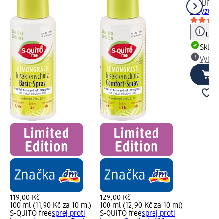
S-QUiTO 
hmyzu, 
Upoz
Skla
Vybra
119,00 Kč
129,00 Kč
100 ml (11,90 Kč za 10 ml)
100 ml (12,90 Kč za 10 ml)
S-QUiTO free
sprej proti
S-QUiTO free
sprej proti