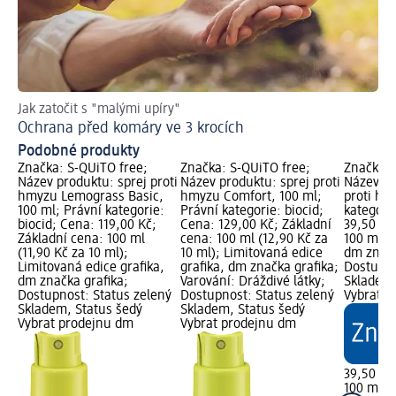
Jak zatočit s "malými upíry"
Ochrana před komáry ve 3 krocích
Podobné produkty
Značka: S-QUiTO free;
Značka: S-QUiTO free;
Značka: 
Název produktu: sprej proti
Název produktu: sprej proti
Název pr
hmyzu Lemograss Basic,
hmyzu Comfort, 100 ml;
proti hm
100 ml; Právní kategorie:
Právní kategorie: biocid;
kategorie
biocid; Cena: 119,00 Kč;
Cena: 129,00 Kč; Základní
39,50 Kč
Základní cena: 100 ml
cena: 100 ml (12,90 Kč za
100 ml (3
(11,90 Kč za 10 ml);
10 ml); Limitovaná edice
dm značk
Limitovaná edice grafika,
grafika, dm značka grafika;
Dostupno
dm značka grafika;
Varování: Dráždivé látky;
Skladem,
Dostupnost: Status zelený
Dostupnost: Status zelený
Vybrat p
Skladem, Status šedý
Skladem, Status šedý
Vybrat prodejnu dm
Vybrat prodejnu dm
39,50 Kč
100 ml (3