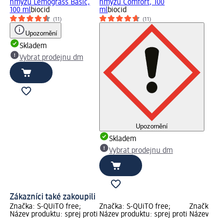
hmyzu Lemograss Basic,
hmyzu Comfort, 100
100 ml
biocid
ml
biocid
(11)
(11)
Upozornění
Skladem
Vybrat prodejnu dm
Upozornění
Skladem
Vybrat prodejnu dm
Zákazníci také zakoupili
Značka: S-QUiTO free;
Značka: S-QUiTO free;
Značka: 
Název produktu: sprej proti
Název produktu: sprej proti
Název pr