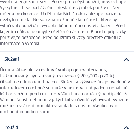
vyvolat alergickou reakci. Pouze pro vnější použití, nevdechujte.
Vyskytne – li se podráždění, přestaňte výrobek používat. Není
určeno pro kojence. U dětí mladších 1 roku aplikujte pouze na
nezbytná místa. Nejsou známy žádné skutečnosti, které by
vylučovaly používání výrobku během těhotenství a kojení. Před
kojením důkladně omyjte ošetřené části těla. Biocidní přípravky
používejte bezpečně. Před použitím si vždy přečtěte etiketu a
informace o výrobku.
Složení
Účinná látka: olej z rostliny Cymbopogon winterianus,
frakcionovaný, hydratovaný, cyklizovaný 20 g/100 g (20 %).
Obsahuje d-limonen, linalool. Složení a výživové údaje uvedené v
internetovém obchodě se může v některých případech nepatrně
lišit od složení produktu, který Vám bude doručený. V případě, že
Vám odlišnosti nebudou z jakýchkoliv důvodů vyhovovat, využijte
možnosti vrácení produktu v souladu s našimi Všeobecnými
obchodními podmínkami.
Použití