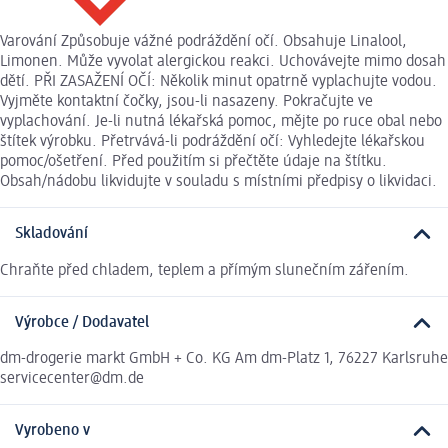
Varování Způsobuje vážné podráždění očí. Obsahuje Linalool,
Limonen. Může vyvolat alergickou reakci. Uchovávejte mimo dosah
dětí. PŘI ZASAŽENÍ OČÍ: Několik minut opatrně vyplachujte vodou.
Vyjměte kontaktní čočky, jsou-li nasazeny. Pokračujte ve
vyplachování. Je-li nutná lékařská pomoc, mějte po ruce obal nebo
štítek výrobku. Přetrvává-li podráždění očí: Vyhledejte lékařskou
pomoc/ošetření. Před použitím si přečtěte údaje na štítku.
Obsah/nádobu likvidujte v souladu s místními předpisy o likvidaci.
Skladování
Chraňte před chladem, teplem a přímým slunečním zářením.
Výrobce / Dodavatel
dm-drogerie markt GmbH + Co. KG Am dm-Platz 1, 76227 Karlsruhe
servicecenter@dm.de
Vyrobeno v