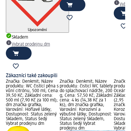
Vybra
Upozornění
Skladem
Vybrat prodejnu dm
Zákazníci také zakoupili
Značka: Denkmit; Název
Značka: Denkmit; Název
Značka: 
produktu: WC čistící pěna s
produktu: čisticí WC tablety
produktu
vůní citrónu, 500 ml; Cena:
do splachovací nádrže, 200
Oceán, 1
39,50 Kč; Základní cena:
g; Cena: 57,50 Kč; Základní
Základní
500 ml (7,90 Kč za 100 ml);
cena: 4 ks (14,38 Kč za 1
(2,95 Kč
dm značka grafika;
ks); dm značka grafika;
značka g
Varování: Hořlavé látky;
Varování: Korozivní a
Korozivn
Dostupnost: Status zelený
výbušné látky; Dostupnost:
Varování:
Skladem, Status šedý
Status zelený Skladem,
Dostupno
Vybrat prodejnu dm
Status šedý Vybrat
Skladem,
prodejnu dm
Vybrat p