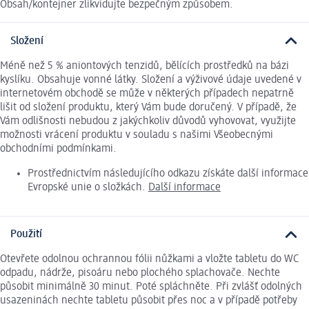
Obsah/kontejner zlikvidujte bezpečným způsobem.
Složení
Méně než 5 % aniontových tenzidů, bělících prostředků na bázi
kyslíku. Obsahuje vonné látky. Složení a výživové údaje uvedené v
internetovém obchodě se může v některých případech nepatrně
lišit od složení produktu, který Vám bude doručený. V případě, že
Vám odlišnosti nebudou z jakýchkoliv důvodů vyhovovat, využijte
možnosti vrácení produktu v souladu s našimi Všeobecnými
obchodními podmínkami.
Prostřednictvím následujícího odkazu získáte další informace
Evropské unie o složkách.
Další informace
Použití
Otevřete odolnou ochrannou fólii nůžkami a vložte tabletu do WC
odpadu, nádrže, pisoáru nebo plochého splachovače. Nechte
působit minimálně 30 minut. Poté spláchněte. Při zvlášť odolných
usazeninách nechte tabletu působit přes noc a v případě potřeby