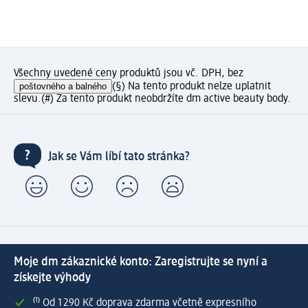
Všechny uvedené ceny produktů jsou vč. DPH, bez
poštovného a balného
(§) Na tento produkt nelze uplatnit
slevu.
(#) Za tento produkt neobdržíte dm active beauty body.
Jak se Vám líbí tato stránka?
Moje dm zákaznické konto: Zaregistrujte se nyní a
získejte výhody
⁽¹⁾ Od 1 290 Kč doprava zdarma včetně expresního