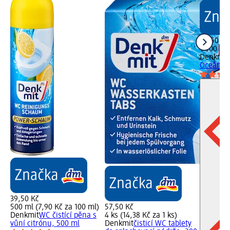
29,50 Kč
1 000 ml 
Denkmit
Oceán, 1 
39,50 Kč
500 ml (7,90 Kč za 100 ml)
57,50 Kč
Denkmit
WC čistící pěna s
4 ks (14,38 Kč za 1 ks)
vůní citrónu, 500 ml
Denkmit
čisticí WC tablety