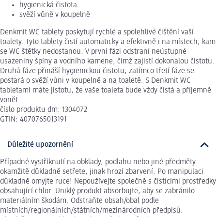
hygienická čistota
svěží vůně v koupelně
Denkmit WC tablety poskytují rychlé a spolehlivé čištění vaší
toalety. Tyto tablety čistí automaticky a efektivně i na místech, kam
se WC štětky nedostanou. V první fázi odstraní neústupné
usazeniny špíny a vodního kamene, čímž zajistí dokonalou čistotu.
Druhá fáze přináší hygienickou čistotu, zatímco třetí fáze se
postará o svěží vůni v koupelně a na toaletě. S Denkmit WC
tabletami máte jistotu, že vaše toaleta bude vždy čistá a příjemně
vonět.
číslo produktu dm: 1304072
GTIN: 4070765013191
Důležité upozornění
Případné vystříknutí na obklady, podlahu nebo jiné předměty
okamžitě důkladně setřete, jinak hrozí zbarvení. Po manipulaci
důkladně omyjte ruce! Nepoužívejte společně s čistícími prostředky
obsahující chlor. Uniklý produkt absorbujte, aby se zabránilo
materiálním škodám. Odstraňte obsah/obal podle
místních/regionálních/státních/mezinárodních předpisů.