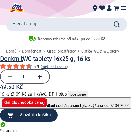
Hledat a najít
Doprava zdarma při nákupu od 1 290 Kč
Domů
Domácnost
Čisticí prostředky
Čističe WC & WC bloky
Denkmit
WC tablety 16x25 g, 16 ks
4.5
(
404 hodnocení
)
49,50 Kč
16 ks (3,09 Kč za 1 ks)
vč. DPH plus
poštovné
dlouhodobá cena
nebyla zvýšena od 07.04.2022
Vložit do košíku
Skladem