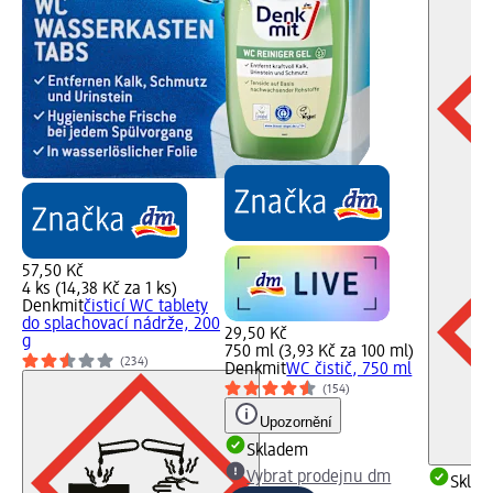
57,50 Kč
4 ks (14,38 Kč za 1 ks)
Denkmit
čisticí WC tablety
do splachovací nádrže, 200
29,50 Kč
g
750 ml (3,93 Kč za 100 ml)
(234)
Denkmit
WC čistič, 750 ml
(154)
Upozornění
Skladem
Vybrat prodejnu dm
Skla