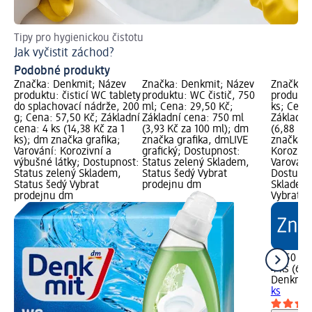
Tipy pro hygienickou čistotu
Tak
Jak vyčistit záchod?
Ch
Podobné produkty
Značka: Denkmit; Název
Značka: Denkmit; Název
Značka: 
produktu: čisticí WC tablety
produktu: WC čistič, 750
produktu
do splachovací nádrže, 200
ml; Cena: 29,50 Kč;
ks; Cena
g; Cena: 57,50 Kč; Základní
Základní cena: 750 ml
Základní
cena: 4 ks (14,38 Kč za 1
(3,93 Kč za 100 ml); dm
(6,88 Kč 
ks); dm značka grafika;
značka grafika, dmLIVE
značka g
Varování: Korozivní a
grafický; Dostupnost:
Korozivn
výbušné látky; Dostupnost:
Status zelený Skladem,
Varování:
Status zelený Skladem,
Status šedý Vybrat
Dostupno
Status šedý Vybrat
prodejnu dm
Skladem,
prodejnu dm
Vybrat p
27,50 Kč
4 ks (6,8
Denkmit
ks