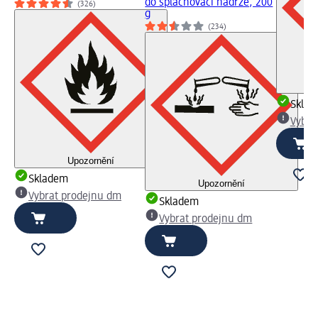
do splachovací nádrže, 200
(326)
g
(234)
Skla
Vybra
Upozornění
Skladem
Upozornění
Vybrat prodejnu dm
Skladem
Vybrat prodejnu dm