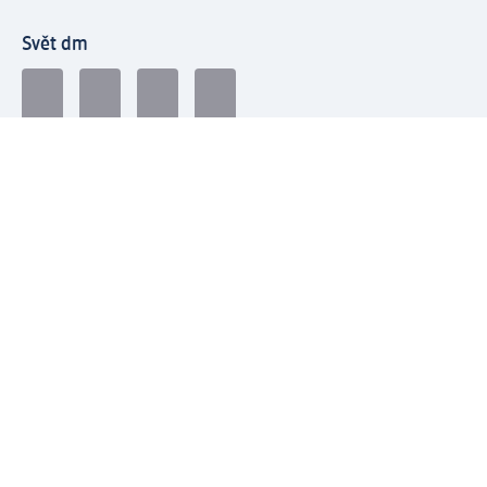
Svět dm
Platební možnosti
Spojte se s dm