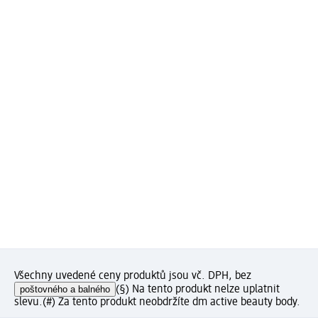
Všechny uvedené ceny produktů jsou vč. DPH, bez
poštovného a balného
(§) Na tento produkt nelze uplatnit
slevu.
(#) Za tento produkt neobdržíte dm active beauty body.