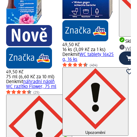
Skla
49,50 Kč
Vybra
16 ks (3,09 Kč za 1 ks)
Denkmit
WC tablety 16x25
g, 16 ks
(404)
49,50 Kč
75 ml (6,60 Kč za 10 ml)
Denkmit
náhradní náplň
WC razítko Flower, 75 ml
(25)
Upozornění