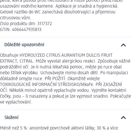
pěna, která působí proti nečistotám a může pomoci předcházet
usazování vodního kamene. Aplikace je snadná a hygienická.
Gelové razítko do WC zanechává dlouhotrvající a příjemnou
citrusovou vůni.
číslo produktu dm: 3117372
GTIN: 4066447935813
Důležité upozornění
Obsahuje HYDROLYZED CITRUS AURANTIUM DULCIS FRUIT
EXTRACT, CITRAL. Může vyvolat alergickou reakci. Způsobuje vážné
podráždění očí. Je-li nutná lékařská pomoc, mějte po ruce obal
nebo štítek výrobku. Uchovávejte mimo dosah dětí. Po manipulaci
důkladně omyjte ruce. PŘI POŽITÍ: Okamžitě volejte
TOXIKOLOGICKÉ INFORMAČNÍ STŘEDISKO/lékaře. PŘI ZASAŽENÍ
OČÍ: Několik minut opatrně vyplachujte vodou. Vyjměte kontaktní
čočky, jsou – li nasazeny a pokud je lze vyjmout snadno. Pokračujte
ve vyplachování.
Složení
Méně než 5 %: aniontové povrchově aktivní látky; 30 % a více: