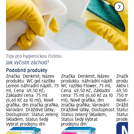
Tipy pro hygienickou čistotu
Tak
Jak vyčistit záchod?
Ch
Podobné produkty
Značka: Denkmit; Název
Značka: Denkmit; Název
Značka: 
produktu: WC gel razítko
produktu: náhradní náplň
produktu
Lemon náhradní náplň, 75
WC razítko Flower, 75 ml;
Aktiv Le
ml; Cena: 49,50 Kč;
Cena: 49,50 Kč; Základní
49,50 Kč
Základní cena: 75 ml
cena: 75 ml (6,60 Kč za 10
750 ml (
(6,60 Kč za 10 ml); Nově
ml); Nově grafika, dm
Nově gra
grafika, dm značka grafika;
značka grafika; Varování:
Dráždivé
Varování: Dráždivé látky;
Dráždivé látky; Dostupnost:
Status z
Dostupnost: Status zelený
Status zelený Skladem,
Status š
Skladem, Status šedý
Status šedý Vybrat
prodejn
Vybrat prodejnu dm
prodejnu dm