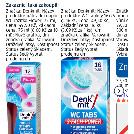
Zákazníci také zakoupili
Značka: Denkmit; Název
Značka: Denkmit; Název
Značka: 
produktu: náhradní náplň
produktu: WC tablety 16x25
produktu
WC razítko Flower, 75 ml;
g, 16 ks; Cena: 49,50 Kč;
vůní cit
Cena: 49,50 Kč; Základní
Základní cena: 16 ks
39,50 Kč
cena: 75 ml (6,60 Kč za 10
(3,09 Kč za 1 ks); dm
500 ml (
ml); Nově grafika, dm
značka grafika; Varování:
dm značk
značka grafika; Varování:
Dráždivé látky; Dostupnost:
Varování:
Dráždivé látky; Dostupnost:
Status zelený Skladem,
Dostupno
Status zelený Skladem,
Status šedý Vybrat
Skladem,
Status šedý Vybrat
prodejnu dm
Vybrat p
prodejnu dm
39,50 Kč
500 ml (
Denkmit
vůní cit