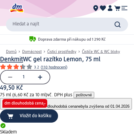
Hledat a najít
Doprava zdarma při nákupu od 1 290 Kč
Domů
Domácnost
Čisticí prostředky
Čističe WC & WC bloky
Denkmit
WC gel razítko Lemon, 75 ml
3.2
(
110 hodnocení
)
49,50 Kč
75 ml (6,60 Kč za 10 ml)
vč. DPH plus
poštovné
dlouhodobá cena
nebyla zvýšena od 01.04.2026
Vložit do košíku
Skladem