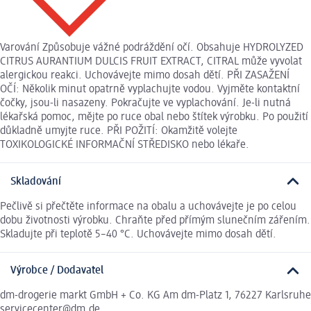
Varování Způsobuje vážné podráždění očí. Obsahuje HYDROLYZED
CITRUS AURANTIUM DULCIS FRUIT EXTRACT, CITRAL může vyvolat
alergickou reakci. Uchovávejte mimo dosah dětí. PŘI ZASAŽENÍ
OČÍ: Několik minut opatrně vyplachujte vodou. Vyjměte kontaktní
čočky, jsou-li nasazeny. Pokračujte ve vyplachování. Je-li nutná
lékařská pomoc, mějte po ruce obal nebo štítek výrobku. Po použití
důkladně umyjte ruce. PŘI POŽITÍ: Okamžitě volejte
TOXIKOLOGICKÉ INFORMAČNÍ STŘEDISKO nebo lékaře.
Skladování
Pečlivě si přečtěte informace na obalu a uchovávejte je po celou
dobu životnosti výrobku. Chraňte před přímým slunečním zářením.
Skladujte při teplotě 5–40 °C. Uchovávejte mimo dosah dětí.
Výrobce / Dodavatel
dm-drogerie markt GmbH + Co. KG Am dm-Platz 1, 76227 Karlsruhe
servicecenter@dm.de