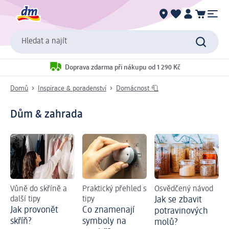
Hledat a najít
Doprava zdarma při nákupu od 1 290 Kč
Domů
Inspirace & poradenství
Domácnost 🧻
Dům & zahrada
Vůně do skříně a
Praktický přehled s
Osvědčený návod
další tipy
tipy
Jak se zbavit
Jak provonět
Co znamenají
potravinových
skříň?
symboly na
molů?