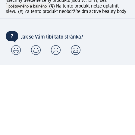
Všechny uvedené ceny produktů jsou vč. DPH, bez
poštovného a balného
(§) Na tento produkt nelze uplatnit
slevu.
(#) Za tento produkt neobdržíte dm active beauty body.
Jak se Vám líbí tato stránka?
Moje dm zákaznické konto: Zaregistrujte se nyní a
získejte výhody
⁽¹⁾ Od 1 290 Kč doprava zdarma včetně expresního
doručení a expresní vyzvednutí v prodejně dm zdarma
pro registrované a přihlášené zákazníky
Spousta výhod díky propojení dm zákaznického a dm
active beauty konta