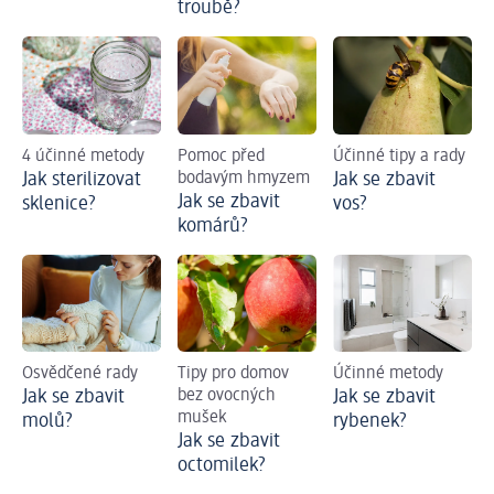
troubě?
4 účinné metody
Pomoc před
Účinné tipy a rady
Jak sterilizovat
bodavým hmyzem
Jak se zbavit
Jak se zbavit
sklenice?
vos?
komárů?
Osvědčené rady
Tipy pro domov
Účinné metody
Jak se zbavit
bez ovocných
Jak se zbavit
mušek
molů?
rybenek?
Jak se zbavit
octomilek?