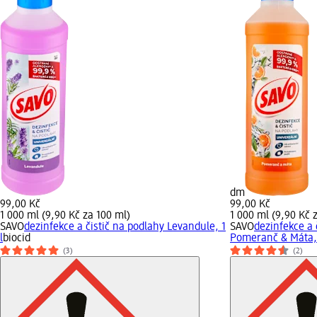
dm
99,00 Kč
99,00 Kč
1 000 ml (9,90 Kč za 100 ml)
1 000 ml (9,90 Kč 
SAVO
dezinfekce a čistič na podlahy Levandule, 1
SAVO
dezinfekce a 
l
biocid
Pomeranč & Máta, 
(3)
(2)