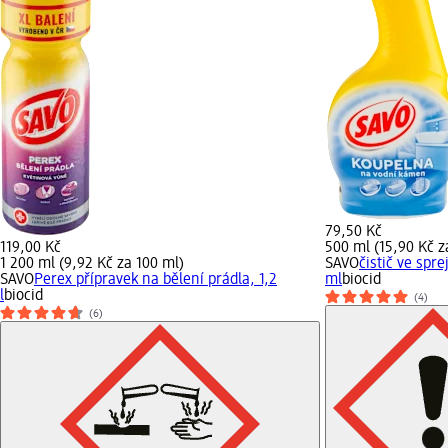
79,50 Kč
119,00 Kč
500 ml (15,90 Kč z
1 200 ml (9,92 Kč za 100 ml)
SAVO
čistič ve spr
SAVO
Perex přípravek na bělení prádla, 1,2
ml
biocid
l
biocid
(4)
(6)