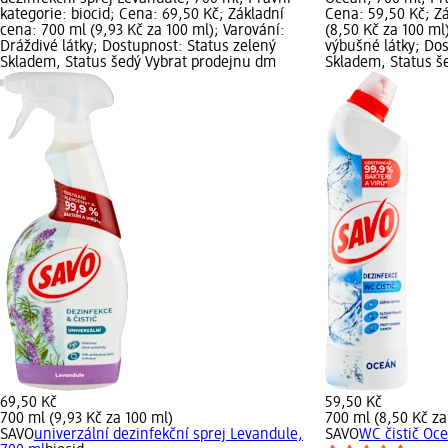
kategorie: biocid; Cena: 69,50 Kč; Základní
Cena: 59,50 Kč; Z
cena: 700 ml (9,93 Kč za 100 ml); Varování:
(8,50 Kč za 100 ml
Dráždivé látky; Dostupnost: Status zelený
výbušné látky; Dos
Skladem, Status šedý Vybrat prodejnu dm
Skladem, Status š
69,50 Kč
59,50 Kč
700 ml (9,93 Kč za 100 ml)
700 ml (8,50 Kč za
SAVO
univerzální dezinfekční sprej Levandule,
SAVO
WC čistič Oc