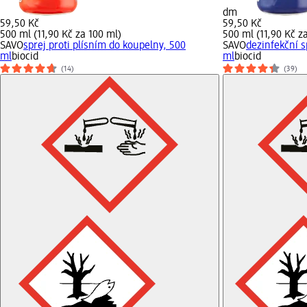
dm
59,50 Kč
59,50 Kč
500 ml (11,90 Kč za 100 ml)
500 ml (11,90 Kč z
SAVO
sprej proti plísním do koupelny, 500
SAVO
dezinfekční s
ml
biocid
ml
biocid
(14)
(39)