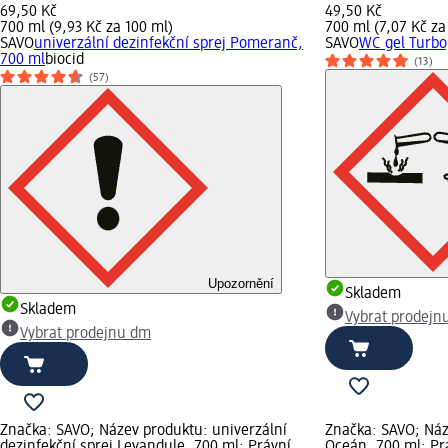
69,50 Kč
49,50 Kč
700 ml (9,93 Kč za 100 ml)
700 ml (7,07 Kč za
SAVO
univerzální dezinfekční sprej Pomeranč,
SAVO
WC gel Turbo
700 ml
biocid
(13)
(57)
Upozornění
Skladem
Skladem
Vybrat prodejn
Vybrat prodejnu dm
Značka: SAVO; Název produktu: univerzální
Značka: SAVO; Náz
dezinfekční sprej Levandule, 700 ml; Právní
Oceán, 700 ml; Prá