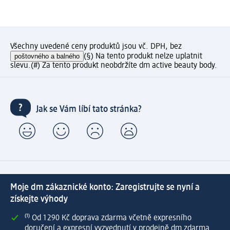
Všechny uvedené ceny produktů jsou vč. DPH, bez
poštovného a balného
(§) Na tento produkt nelze uplatnit
slevu.
(#) Za tento produkt neobdržíte dm active beauty body.
Jak se Vám líbí tato stránka?
Moje dm zákaznické konto: Zaregistrujte se nyní a
získejte výhody
⁽¹⁾ Od 1 290 Kč doprava zdarma včetně expresního
doručení a expresní vyzvednutí v prodejně dm zdarma