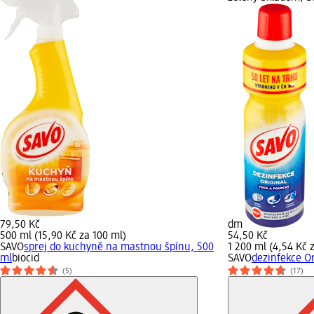
79,50 Kč
dm
500 ml (15,90 Kč za 100 ml)
54,50 Kč
SAVO
sprej do kuchyně na mastnou špínu, 500
1 200 ml (4,54 Kč 
ml
biocid
SAVO
dezinfekce Ori
(5)
(17)