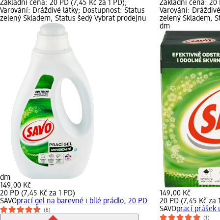
Základní cena: 20 PD (7,45 Kč za 1 PD);
Základní cena: 20 
Varování: Dráždivé látky; Dostupnost: Status
Varování: Dráždivé
zelený Skladem, Status šedý Vybrat prodejnu
zelený Skladem, S
dm
dm
149,00 Kč
20 PD (7,45 Kč za 1 PD)
149,00 Kč
SAVO
prací gel na barevné i bílé prádlo, 20 PD
20 PD (7,45 Kč za 
SAVO
prací prášek 
(8)
(1)