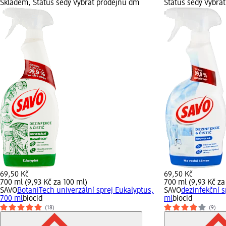
Skladem, Status šedý Vybrat prodejnu dm
Status šedý Vybra
69,50 Kč
69,50 Kč
700 ml (9,93 Kč za 100 ml)
700 ml (9,93 Kč za
SAVO
BotaniTech univerzální sprej Eukalyptus,
SAVO
dezinfekční s
700 ml
biocid
ml
biocid
(18)
(9)