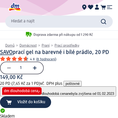
Hledat a najít
Doprava zdarma při nákupu od 1 290 Kč
Domů
Domácnost
Praní
Prací prostředky
SAVO
prací gel na barevné i bílé prádlo, 20 PD
4.8
(
8 hodnocení
)
149,00 Kč
20 PD (7,45 Kč za 1 PD)
vč. DPH plus
poštovné
dlouhodobá cena
nebyla zvýšena od 01.02.2023
Vložit do košíku
Skladem