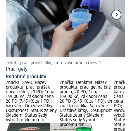
Tekuté prací prostředky, které vaše prádlo rozzáří!
Pro
Prací gely
Pr
Podobné produkty
Značka: SAVO; Název
Značka: Denkmit; Název
Značka: 
produktu: prací prášek
produktu: prací gel na bílé
produktu
univerzální, 20 PD; Cena:
prádlo, 20 PD; Cena:
barevné 
149,00 Kč; Základní cena:
109,00 Kč; Základní cena:
Cena: 10
20 PD (7,45 Kč za 1 PD);
20 PD (5,45 Kč za 1 PD); dm
cena: 20
Varování: Dráždivé látky;
značka grafika; Varování:
PD); dm 
Dostupnost: Status zelený
Dráždivé látky; Dostupnost:
Varování
Skladem, Status šedý
Status zelený Skladem,
výbušné 
Vybrat prodejnu dm
Status šedý Vybrat
Status z
prodejnu dm
Status š
prodejn