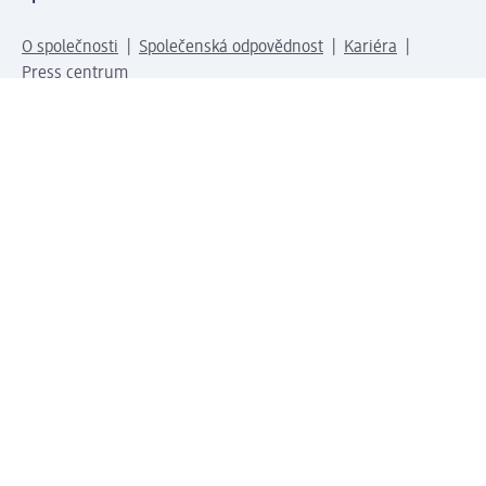
O společnosti
Společenská odpovědnost
Kariéra
Press centrum
Svět dm
Platební možnosti
Spojte se s dm