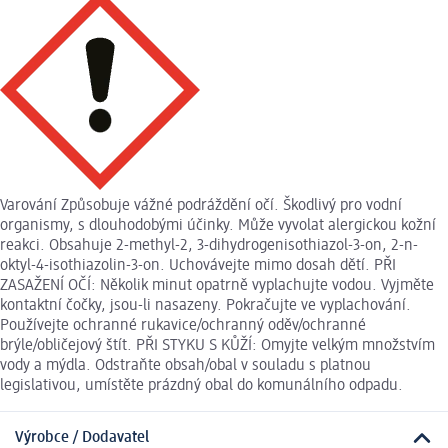
Varování Způsobuje vážné podráždění očí. Škodlivý pro vodní
organismy, s dlouhodobými účinky. Může vyvolat alergickou kožní
reakci. Obsahuje 2-methyl-2, 3-dihydrogenisothiazol-3-on, 2-n-
oktyl-4-isothiazolin-3-on. Uchovávejte mimo dosah dětí. PŘI
ZASAŽENÍ OČÍ: Několik minut opatrně vyplachujte vodou. Vyjměte
kontaktní čočky, jsou-li nasazeny. Pokračujte ve vyplachování.
Používejte ochranné rukavice/ochranný oděv/ochranné
brýle/obličejový štít. PŘI STYKU S KŮŽÍ: Omyjte velkým množstvím
vody a mýdla. Odstraňte obsah/obal v souladu s platnou
legislativou, umístěte prázdný obal do komunálního odpadu.
Výrobce / Dodavatel