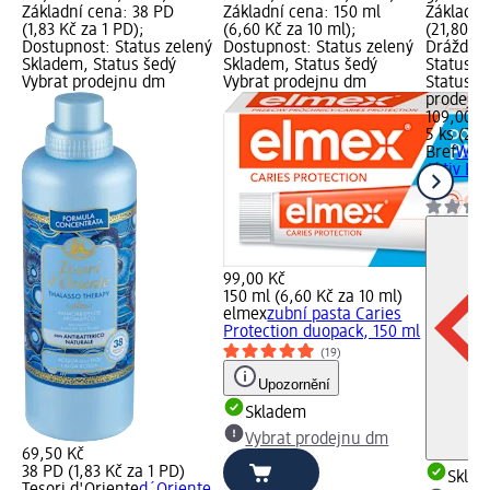
Základní cena: 38 PD
Základní cena: 150 ml
Základní
(1,83 Kč za 1 PD);
(6,60 Kč za 10 ml);
(21,80 Kč
Dostupnost: Status zelený
Dostupnost: Status zelený
Dráždivé
Skladem, Status šedý
Skladem, Status šedý
Status z
Vybrat prodejnu dm
Vybrat prodejnu dm
Status š
prodejn
109,00 K
5 ks (21,
Bref
WC b
Aktiv Eu
ks
99,00 Kč
150 ml (6,60 Kč za 10 ml)
elmex
zubní pasta Caries
Protection duopack, 150 ml
(19)
Upozornění
Skladem
Vybrat prodejnu dm
69,50 Kč
38 PD (1,83 Kč za 1 PD)
Skla