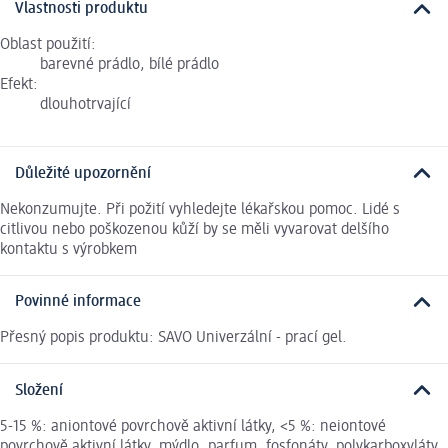
Vlastnosti produktu
Oblast použití:
barevné prádlo, bílé prádlo
Efekt:
dlouhotrvající
Důležité upozornění
Nekonzumujte. Při požití vyhledejte lékařskou pomoc. Lidé s
citlivou nebo poškozenou kůží by se měli vyvarovat delšího
kontaktu s výrobkem
Povinné informace
Přesný popis produktu: SAVO Univerzální - prací gel.
Složení
5-15 %: aniontové povrchově aktivní látky, <5 %: neiontové
povrchově aktivní látky, mýdlo, parfum, fosfonáty, polykarboxyláty,