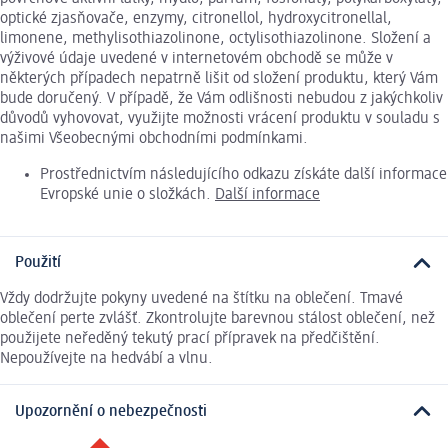
optické zjasňovače, enzymy, citronellol, hydroxycitronellal,
limonene, methylisothiazolinone, octylisothiazolinone. Složení a
výživové údaje uvedené v internetovém obchodě se může v
některých případech nepatrně lišit od složení produktu, který Vám
bude doručený. V případě, že Vám odlišnosti nebudou z jakýchkoliv
důvodů vyhovovat, využijte možnosti vrácení produktu v souladu s
našimi Všeobecnými obchodními podmínkami.
Prostřednictvím následujícího odkazu získáte další informace
Evropské unie o složkách.
Další informace
Použití
Vždy dodržujte pokyny uvedené na štítku na oblečení. Tmavé
oblečení perte zvlášť. Zkontrolujte barevnou stálost oblečení, než
použijete neředěný tekutý prací přípravek na předčištění.
Nepoužívejte na hedvábí a vlnu.
Upozornění o nebezpečnosti