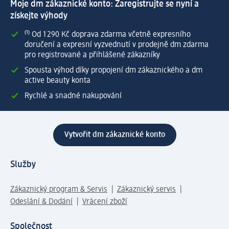
Moje dm zákaznické konto: Zaregistrujte se nyní a
získejte výhody
⁽¹⁾ Od 1 290 Kč doprava zdarma včetně expresního
doručení a expresní vyzvednutí v prodejně dm zdarma
pro registrované a přihlášené zákazníky
Spousta výhod díky propojení dm zákaznického a dm
active beauty konta
Rychlé a snadné nakupování
Vytvořit dm zákaznické konto
Služby
Zákaznický program & Servis
Zákaznický servis
Odeslání & Dodání
Vrácení zboží
Společnost