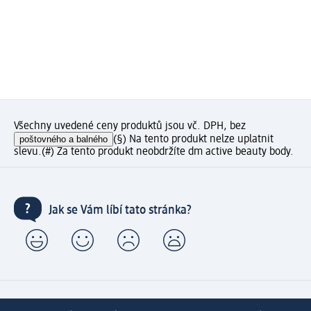
Všechny uvedené ceny produktů jsou vč. DPH, bez
poštovného a balného
(§) Na tento produkt nelze uplatnit
slevu.
(#) Za tento produkt neobdržíte dm active beauty body.
Jak se Vám líbí tato stránka?