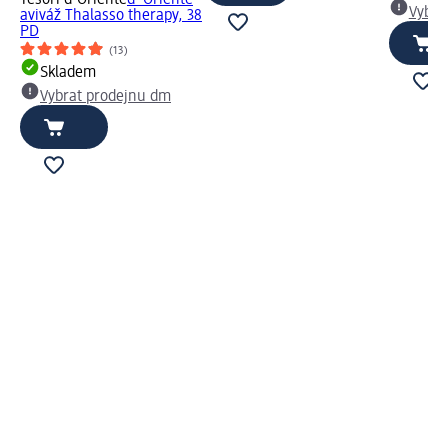
Tesori d'Oriente
d´Oriente
Vybra
aviváž Thalasso therapy, 38
PD
(13)
Skladem
Vybrat prodejnu dm