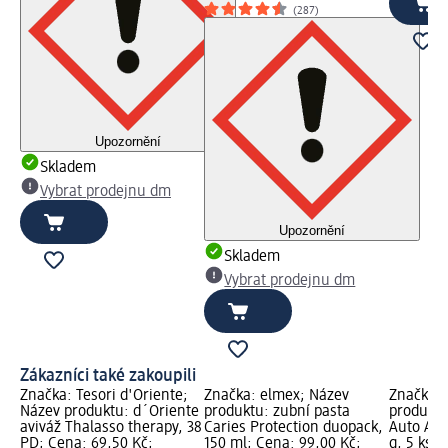
(287)
Upozornění
Skladem
Vybrat prodejnu dm
Upozornění
Skladem
Vybrat prodejnu dm
Zákazníci také zakoupili
Značka: Tesori d'Oriente;
Značka: elmex; Název
Značka: 
Název produktu: d´Oriente
produktu: zubní pasta
produktu
aviváž Thalasso therapy, 38
Caries Protection duopack,
Auto Akt
PD; Cena: 69,50 Kč;
150 ml; Cena: 99,00 Kč;
g, 5 ks; 