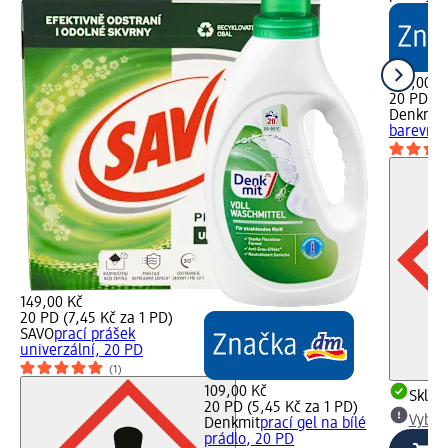
109,00 K
20 PD (5
Denkmit
barevné 
149,00 Kč
20 PD (7,45 Kč za 1 PD)
SAVO
prací prášek
univerzální, 20 PD
(1)
109,00 Kč
Skla
20 PD (5,45 Kč za 1 PD)
Vybra
Denkmit
prací gel na bílé
prádlo, 20 PD