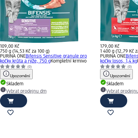
109,00 Kč
179,00 Kč
750 g (14,53 Kč za 100 g)
1 400 g (12,79 Kč z
PURINA ONE
Bifensis Sensitive granule pro
PURINA ONE
Bifens
kočky krůta a rýže, 750 g
Kompletní krmivo
kočky losos, 1,4 kg
(0)
(0)
Upozornění
Upozornění
Skladem
Skladem
Vybrat prodejnu dm
Vybrat prodejn