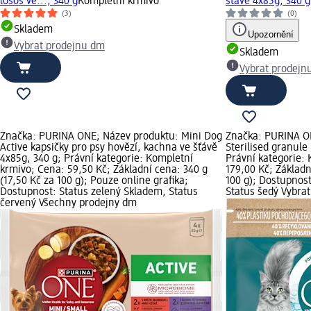
losos ve..., 340 g
Kompletní krmivo
šťávě 4x85g, 340 g
(3)
(0)
Skladem
Upozornění
Vybrat prodejnu dm
Skladem
Vybrat prodejn
Značka: PURINA ONE; Název produktu: Mini Dog
Značka: PURINA ON
Active kapsičky pro psy hovězí, kachna ve šťávě
Sterilised granule 
4x85g, 340 g; Právní kategorie: Kompletní
Právní kategorie:
krmivo; Cena: 59,50 Kč; Základní cena: 340 g
179,00 Kč; Základn
(17,50 Kč za 100 g); Pouze online grafika;
100 g); Dostupnost
Dostupnost: Status zelený Skladem, Status
Status šedý Vybra
červený Všechny prodejny dm