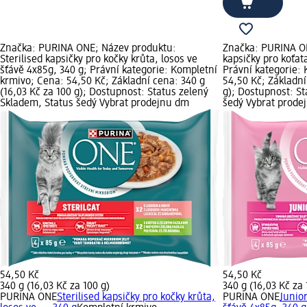
Značka: PURINA ONE; Název produktu:
Značka: PURINA ON
Sterilised kapsičky pro kočky krůta, losos ve
kapsičky pro koťat
šťávě 4x85g, 340 g; Právní kategorie: Kompletní
Právní kategorie:
krmivo; Cena: 54,50 Kč; Základní cena: 340 g
54,50 Kč; Základní
(16,03 Kč za 100 g); Dostupnost: Status zelený
g); Dostupnost: St
Skladem, Status šedý Vybrat prodejnu dm
šedý Vybrat prode
54,50 Kč
54,50 Kč
340 g (16,03 Kč za 100 g)
340 g (16,03 Kč za 
PURINA ONE
Sterilised kapsičky pro kočky krůta,
PURINA ONE
Junior