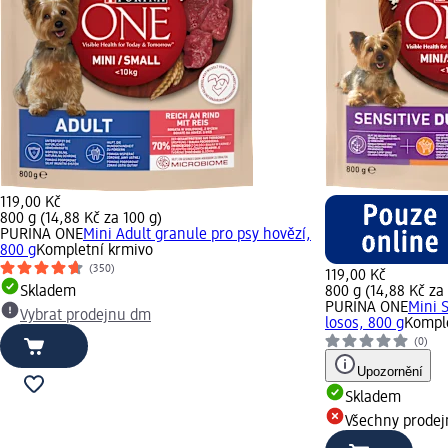
119,00 Kč
800 g (14,88 Kč za 100 g)
PURINA ONE
Mini Adult granule pro psy hovězí,
800 g
Kompletní krmivo
(350)
119,00 Kč
Skladem
800 g (14,88 Kč za
PURINA ONE
Mini 
Vybrat prodejnu dm
losos, 800 g
Komple
(0)
Upozornění
Skladem
Všechny prode