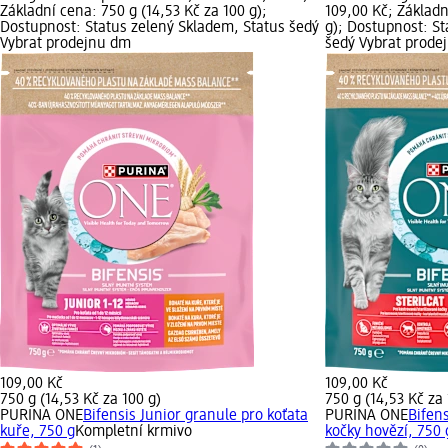
Základní cena: 750 g (14,53 Kč za 100 g);
109,00 Kč; Základn
Dostupnost: Status zelený Skladem, Status šedý
g); Dostupnost: St
Vybrat prodejnu dm
šedý Vybrat prode
109,00 Kč
109,00 Kč
750 g (14,53 Kč za 100 g)
750 g (14,53 Kč za 
PURINA ONE
Bifensis Junior granule pro koťata
PURINA ONE
Bifens
kuře, 750 g
Kompletní krmivo
kočky hovězí, 750 