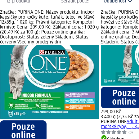
12 produktů
Seřadit podle:
Značka: PURINA ONE; Název produktu: Indoor
Značka: PURINA ON
kapsičky pro kočky kuře, tuňák, telecí ve šťávě
kapsičky pro kočky
12x85g, 1 020 kg; Právní kategorie: Kompletní
hovězí ve šťávě 40
krmivo; Cena: 209,00 Kč; Základní cena: 1 020 g
kategorie: Komple
(20,49 Kč za 100 g); Pouze online grafika;
Základní cena: 3 4
Dostupnost: Status zelený Skladem, Status
online grafika; Do
červený Všechny prodejny dm
Skladem, Status č
799,00 Kč
3 400 g (2,35 Kč za
PURINA ONE
Adult 
mořské ryby,..., 3,
(0)