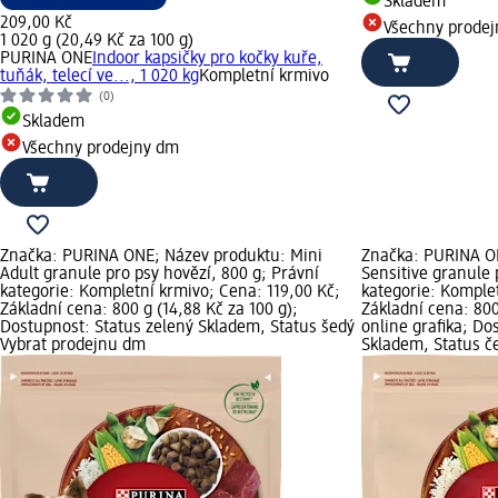
Skladem
209,00 Kč
Všechny prode
1 020 g (20,49 Kč za 100 g)
PURINA ONE
Indoor kapsičky pro kočky kuře,
tuňák, telecí ve..., 1 020 kg
Kompletní krmivo
(0)
Skladem
Všechny prodejny dm
Značka: PURINA ONE; Název produktu: Mini
Značka: PURINA O
Adult granule pro psy hovězí, 800 g; Právní
Sensitive granule 
kategorie: Kompletní krmivo; Cena: 119,00 Kč;
kategorie: Komplet
Základní cena: 800 g (14,88 Kč za 100 g);
Základní cena: 800
Dostupnost: Status zelený Skladem, Status šedý
online grafika; Do
Vybrat prodejnu dm
Skladem, Status č