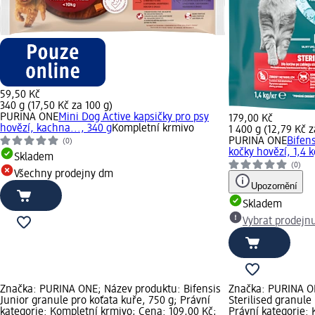
59,50 Kč
340 g (17,50 Kč za 100 g)
PURINA ONE
Mini Dog Active kapsičky pro psy
179,00 Kč
hovězí, kachna..., 340 g
Kompletní krmivo
1 400 g (12,79 Kč z
PURINA ONE
Bifens
(0)
kočky hovězí, 1,4 k
Skladem
(0)
Všechny prodejny dm
Upozornění
Skladem
Vybrat prodejn
Značka: PURINA ONE; Název produktu: Bifensis
Značka: PURINA ON
Junior granule pro koťata kuře, 750 g; Právní
Sterilised granule
kategorie: Kompletní krmivo; Cena: 109,00 Kč;
Právní kategorie: