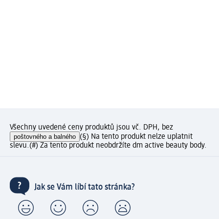
Všechny uvedené ceny produktů jsou vč. DPH, bez
poštovného a balného
(§) Na tento produkt nelze uplatnit
slevu.
(#) Za tento produkt neobdržíte dm active beauty body.
Jak se Vám líbí tato stránka?