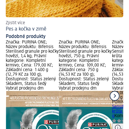
Zjistit více
Po
Pes a kočka v zimě
Ja
Podobné produkty
Značka: PURINA ONE;
Značka: PURINA ONE;
Značka:
Název produktu: Bifensis
Název produktu: Bifensis
Název pr
Sterilised granule pro kočky
Sterilised granule pro kočky
Sensitiv
hovězí, 1,4 kg; Právní
hovězí, 750 g; Právní
krůta a r
kategorie: Kompletní
kategorie: Kompletní
kategori
krmivo; Cena: 179,00 Kč;
krmivo; Cena: 109,00 Kč;
krmivo; 
Základní cena: 1 400 g
Základní cena: 750 g
Základní
(12,79 Kč za 100 g);
(14,53 Kč za 100 g);
(14,53 Kč
Dostupnost: Status zelený
Dostupnost: Status zelený
Dostupno
Skladem, Status šedý
Skladem, Status šedý
Skladem,
Vybrat prodejnu dm
Vybrat prodejnu dm
Vybrat p
109,00 K
750 g (14
PURINA 
Sensitiv
krůta a 
g
Komplet