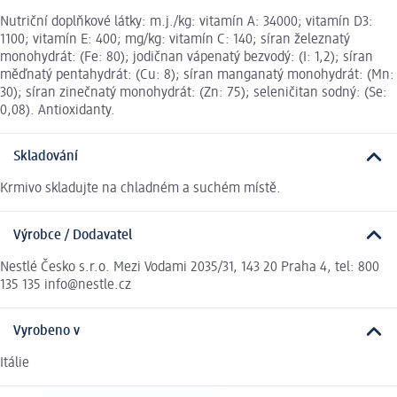
Nutriční doplňkové látky: m.j./kg: vitamín A: 34000; vitamín D3:
1100; vitamín E: 400; mg/kg: vitamín C: 140; síran železnatý
monohydrát: (Fe: 80); jodičnan vápenatý bezvodý: (I: 1,2); síran
měďnatý pentahydrát: (Cu: 8); síran manganatý monohydrát: (Mn:
30); síran zinečnatý monohydrát: (Zn: 75); seleničitan sodný: (Se:
0,08). Antioxidanty.
Skladování
Krmivo skladujte na chladném a suchém místě.
Výrobce / Dodavatel
Nestlé Česko s.r.o. Mezi Vodami 2035/31, 143 20 Praha 4, tel: 800
135 135 info@nestle.cz
Vyrobeno v
Itálie