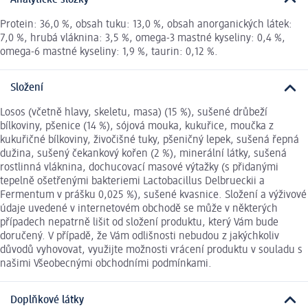
Protein: 36,0 %, obsah tuku: 13,0 %, obsah anorganických látek:
7,0 %, hrubá vláknina: 3,5 %, omega-3 mastné kyseliny: 0,4 %,
omega-6 mastné kyseliny: 1,9 %, taurin: 0,12 %.
Složení
Losos (včetně hlavy, skeletu, masa) (15 %), sušené drůbeží
bílkoviny, pšenice (14 %), sójová mouka, kukuřice, moučka z
kukuřičné bílkoviny, živočišné tuky, pšeničný lepek, sušená řepná
dužina, sušený čekankový kořen (2 %), minerální látky, sušená
rostlinná vláknina, dochucovací masové výtažky (s přidanými
tepelně ošetřenými bakteriemi Lactobacillus Delbrueckii a
Fermentum v prášku 0,025 %), sušené kvasnice. Složení a výživové
údaje uvedené v internetovém obchodě se může v některých
případech nepatrně lišit od složení produktu, který Vám bude
doručený. V případě, že Vám odlišnosti nebudou z jakýchkoliv
důvodů vyhovovat, využijte možnosti vrácení produktu v souladu s
našimi Všeobecnými obchodními podmínkami.
Doplňkové látky