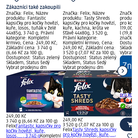
Zákazníci také zakoupili
Značka: Felix; Název
Značka: Felix; Název
Značka: 
produktu: Fantastic
produktu: Tasty Shreds
produktu:
kapsičky pro kočky hovězí,
kapsičky pro kočky hovězí,
pro kočky
kuře, losos, tuňák v želé
kuře, kachna, krůta ve
119,00 K
44x85g, 3 740 g; Právní
šťávě 44x80g, 3 520 g;
l (19,83 
kategorie: Kompletní
Právní kategorie:
značka g
krmivo; Cena: 249,00 Kč;
Kompletní krmivo; Cena:
Dostupno
Základní cena: 3 740 g
249,00 Kč; Základní cena:
Skladem,
(6,66 Kč za 100 g);
3 520 g (7,07 Kč za 100 g);
Vybrat p
Dostupnost: Status zelený
Dostupnost: Status zelený
Skladem, Status šedý
Skladem, Status šedý
Vybrat prodejnu dm
Vybrat prodejnu dm
119,00 K
6 l (19,83
Dein Bes
pro kočky
Skla
Vybra
249,00 Kč
249,00 Kč
3 740 g (6,66 Kč za 100 g)
3 520 g (7,07 Kč za 100 g)
Felix
Fantastic kapsičky pro
Felix
Tasty Shreds kapsičky
kočky hovězí, kuře,
pro kočky hovězí, kuře,...,
losos,..., 3 740 g
Kompletní