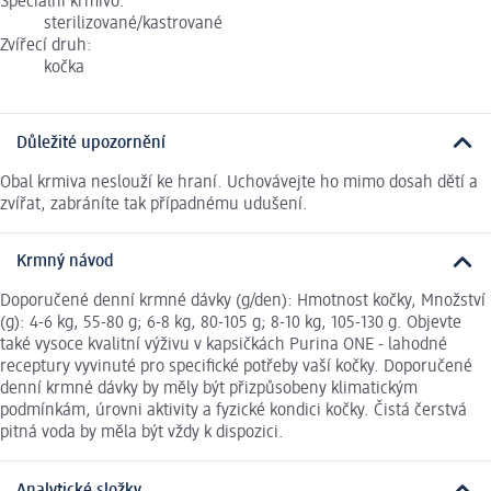
Speciální krmivo:
sterilizované/kastrované
Zvířecí druh:
kočka
Důležité upozornění
Obal krmiva neslouží ke hraní. Uchovávejte ho mimo dosah dětí a
zvířat, zabráníte tak případnému udušení.
Krmný návod
Doporučené denní krmné dávky (g/den): Hmotnost kočky, Množství
(g): 4-6 kg, 55-80 g; 6-8 kg, 80-105 g; 8-10 kg, 105-130 g. Objevte
také vysoce kvalitní výživu v kapsičkách Purina ONE - lahodné
receptury vyvinuté pro specifické potřeby vaší kočky. Doporučené
denní krmné dávky by měly být přizpůsobeny klimatickým
podmínkám, úrovni aktivity a fyzické kondici kočky. Čistá čerstvá
pitná voda by měla být vždy k dispozici.
Analytické složky