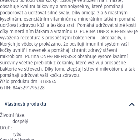
celkovou pohodu vaší kočky. Losos je ve složení na 1. místě,
obsahuje kvalitní bílkoviny a aminokyseliny, které pomáhají
podporovat a udržovat silné svaly. Díky omega-3 a 6 mastným
kyselinám, esenciálním vitamínům a minerálním látkám pomáhá
udržovat zdravou kůži a lesklou srst. Pomáhá udržovat silné kosti
díky minerálním látkám a vitamínu D. PURINA ONE® BIFENSIS® je
vyvážená receptura s prospěšnými bakteriemi - laktobacily, u
kterých je vědecky prokázáno, že posilují imunitní systém vaší
kočky uvnitř i navenek a pomáhají chránit zdravý střevní
mikrobiom. Purina ONE® BIFENSIS® obsahuje vysoce kvalitní
suroviny včetně prebiotik z čekanky, které vyživují prospěšné
bakterie ve střevech. Díky tomu zlepšují střevní mikrobiom, a tak
pomáhají udržovat vaši kočku zdravou.
číslo produktu dm: 3138634
GTIN: 8445291795228
Vlastnosti produktu
Životní fáze:
dospělý
Druh:
ryba