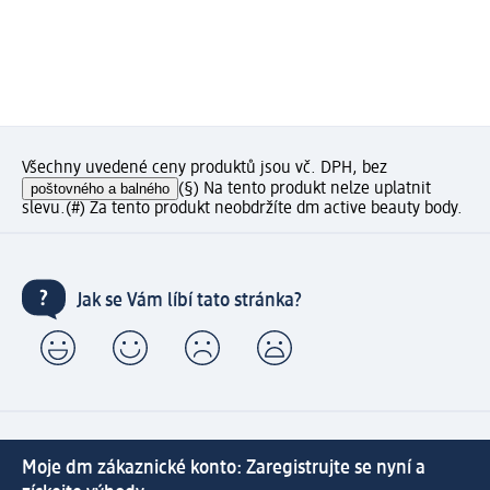
Všechny uvedené ceny produktů jsou vč. DPH, bez
poštovného a balného
(§) Na tento produkt nelze uplatnit
slevu.
(#) Za tento produkt neobdržíte dm active beauty body.
Jak se Vám líbí tato stránka?
Moje dm zákaznické konto: Zaregistrujte se nyní a