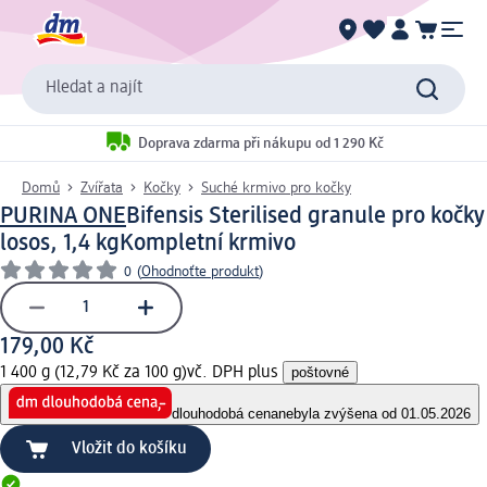
Hledat a najít
Doprava zdarma při nákupu od 1 290 Kč
Domů
Zvířata
Kočky
Suché krmivo pro kočky
PURINA ONE
Bifensis Sterilised granule pro kočky
losos, 1,4 kg
Kompletní krmivo
0
(
Ohodnoťte produkt
)
179,00 Kč
1 400 g (12,79 Kč za 100 g)
vč. DPH plus
poštovné
dlouhodobá cena
nebyla zvýšena od 01.05.2026
Vložit do košíku