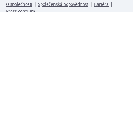
O společnosti
Společenská odpovědnost
Kariéra
Press centrum
Svět dm
Platební možnosti
Spojte se s dm