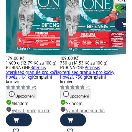
Upoz
Skla
Vybra
179,00 Kč
109,00 Kč
1 400 g (12,79 Kč za 100 g)
750 g (14,53 Kč za 100 g)
PURINA ONE
Bifensis
PURINA ONE
Bifensis
Sterilised granule pro kočky
Sterilised granule pro kočky
hovězí, 1,4 kg
Kompletní
hovězí, 750 g
Kompletní
krmivo
krmivo
(0)
(0)
Upozornění
Upozornění
Skladem
Skladem
Vybrat prodejnu dm
Vybrat prodejnu dm