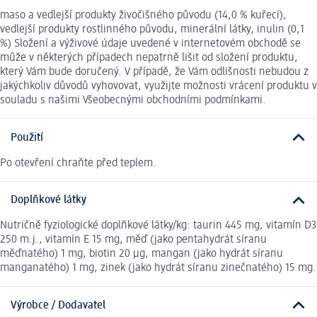
maso a vedlejší produkty živočišného původu (14,0 % kuřecí),
vedlejší produkty rostlinného původu, minerální látky, inulin (0,1
%) Složení a výživové údaje uvedené v internetovém obchodě se
může v některých případech nepatrně lišit od složení produktu,
který Vám bude doručený. V případě, že Vám odlišnosti nebudou z
jakýchkoliv důvodů vyhovovat, využijte možnosti vrácení produktu v
souladu s našimi Všeobecnými obchodními podmínkami.
Použití
Po otevření chraňte před teplem.
Doplňkové látky
Nutričně fyziologické doplňkové látky/kg: taurin 445 mg, vitamín D3
250 m.j., vitamín E 15 mg, měď (jako pentahydrát síranu
měďnatého) 1 mg, biotin 20 µg, mangan (jako hydrát síranu
manganatého) 1 mg, zinek (jako hydrát síranu zinečnatého) 15 mg.
Výrobce / Dodavatel