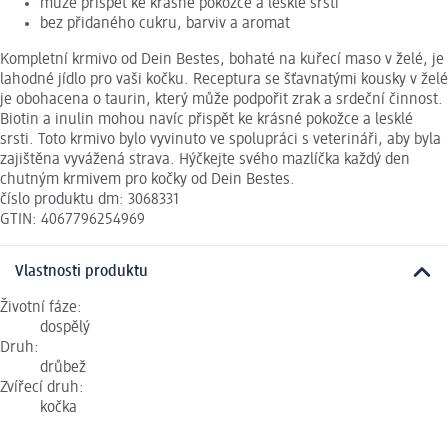
může přispět ke krásné pokožce a lesklé srsti
bez přidaného cukru, barviv a aromat
Kompletní krmivo od Dein Bestes, bohaté na kuřecí maso v želé, je
lahodné jídlo pro vaši kočku. Receptura se šťavnatými kousky v želé
je obohacena o taurin, který může podpořit zrak a srdeční činnost.
Biotin a inulin mohou navíc přispět ke krásné pokožce a lesklé
srsti. Toto krmivo bylo vyvinuto ve spolupráci s veterináři, aby byla
zajištěna vyvážená strava. Hýčkejte svého mazlíčka každý den
chutným krmivem pro kočky od Dein Bestes.
číslo produktu dm: 3068331
GTIN: 4067796254969
Vlastnosti produktu
Životní fáze:
dospělý
Druh:
drůbež
Zvířecí druh:
kočka