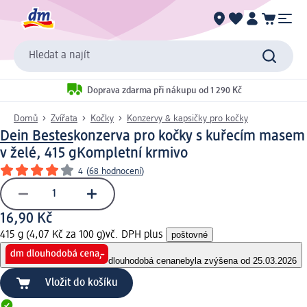
Hledat a najít
Doprava zdarma při nákupu od 1 290 Kč
Domů
Zvířata
Kočky
Konzervy & kapsičky pro kočky
Dein Bestes
konzerva pro kočky s kuřecím masem
v želé, 415 g
Kompletní krmivo
4
(
68 hodnocení
)
16,90 Kč
415 g (4,07 Kč za 100 g)
vč. DPH plus
poštovné
dlouhodobá cena
nebyla zvýšena od 25.03.2026
Vložit do košíku