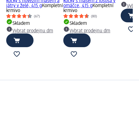
kočky s hovězím masem a
kočky s masem z lososa v
játry v želé, 415 g
Kompletní
omáčce, 415 g
Kompletní
Vybra
krmivo
krmivo
(67)
(80)
Skladem
Skladem
Vybrat prodejnu dm
Vybrat prodejnu dm