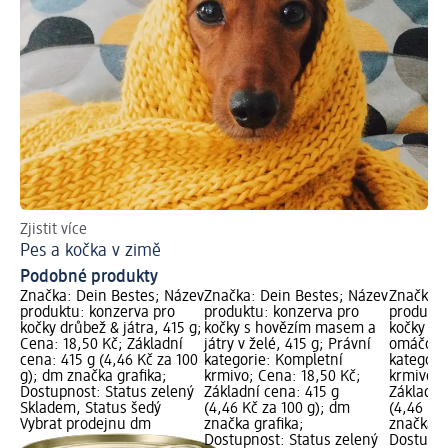
Zjistit více
Po
Pes a kočka v zimě
Ja
Podobné produkty
Značka: Dein Bestes; Název
Značka: Dein Bestes; Název
Značka: 
produktu: konzerva pro
produktu: konzerva pro
produktu
kočky drůbež & játra, 415 g;
kočky s hovězím masem a
kočky s 
Cena: 18,50 Kč; Základní
játry v želé, 415 g; Právní
omáčce, 
cena: 415 g (4,46 Kč za 100
kategorie: Kompletní
kategori
g); dm značka grafika;
krmivo; Cena: 18,50 Kč;
krmivo; 
Dostupnost: Status zelený
Základní cena: 415 g
Základní
Skladem, Status šedý
(4,46 Kč za 100 g); dm
(4,46 Kč
Vybrat prodejnu dm
značka grafika;
značka g
Dostupnost: Status zelený
Dostupno