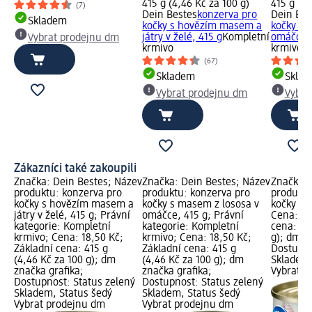
415 g (4,46 Kč za 100 g)
415 g (4,
(7)
Dein Bestes
konzerva pro
Dein Bes
Skladem
kočky s hovězím masem a
kočky s 
játry v želé, 415 g
Kompletní
omáčce, 
Vybrat prodejnu dm
krmivo
krmivo
(67)
Skladem
Skla
Vybrat prodejnu dm
Vybra
Zákazníci také zakoupili
Značka: Dein Bestes; Název
Značka: Dein Bestes; Název
Značka: 
produktu: konzerva pro
produktu: konzerva pro
produktu
kočky s hovězím masem a
kočky s masem z lososa v
kočky drů
játry v želé, 415 g; Právní
omáčce, 415 g; Právní
Cena: 18
kategorie: Kompletní
kategorie: Kompletní
cena: 41
krmivo; Cena: 18,50 Kč;
krmivo; Cena: 18,50 Kč;
g); dm z
Základní cena: 415 g
Základní cena: 415 g
Dostupno
(4,46 Kč za 100 g); dm
(4,46 Kč za 100 g); dm
Skladem,
značka grafika;
značka grafika;
Vybrat p
Dostupnost: Status zelený
Dostupnost: Status zelený
Skladem, Status šedý
Skladem, Status šedý
Vybrat prodejnu dm
Vybrat prodejnu dm