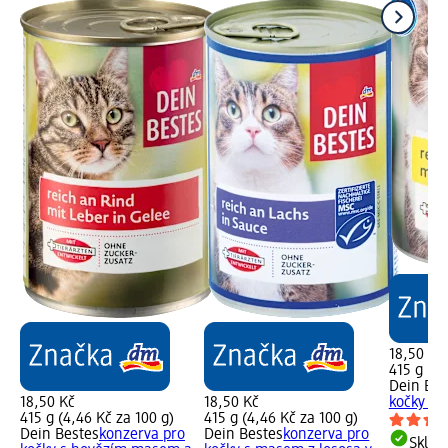
18,50 Kč
415 g (4,
Dein Bes
18,50 Kč
18,50 Kč
kočky drů
415 g (4,46 Kč za 100 g)
415 g (4,46 Kč za 100 g)
Dein Bestes
konzerva pro
Dein Bestes
konzerva pro
Skla