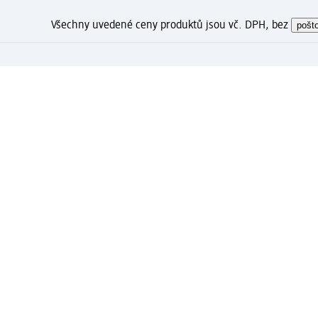
Všechny uvedené ceny produktů jsou vč. DPH, bez
pošt
Jak se Vám líbí tato stránka
Moje dm zákaznické konto: Zare
⁽¹⁾ Od 1 290 Kč doprava zdarma včetně expresníh
registrované a přihlášené zákazníky
Spousta výhod díky propojení dm zákaznického a 
Rychlé a snadné nakupování