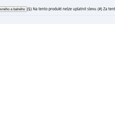
ovného a balného
(§) Na tento produkt nelze uplatnit slevu.
(#) Za ten
?
gistrujte se nyní a získejte výhody
o doručení a expresní vyzvednutí v prodejně dm zdarma pro
dm active beauty konta