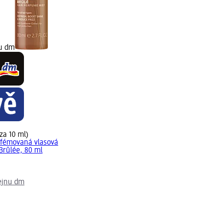
nu dm
 za 10 ml)
rfémovaná vlasová
Brûlée, 80 ml
)
ejnu dm