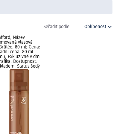
Seřadit podle:
afford; Název
fémovaná vlasová
rûlée, 80 ml; Cena:
ladní cena: 80 ml
 ml); Exkluzivně v dm
rafika; Dostupnost:
Skladem, Status šedý