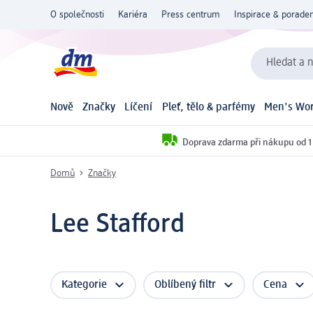
O společnosti
Kariéra
Press centrum
Inspirace & poraden
Hledat a n
Nově
Značky
Líčení
Pleť, tělo & parfémy
Men's Wor
Doprava zdarma při nákupu od 1
Domů
Značky
Lee Stafford
Kategorie
Oblíbený filtr
Cena