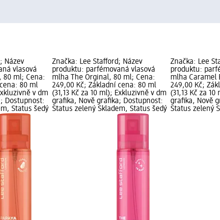
d; Název
Značka: Lee Stafford; Název
Značka: Lee St
aná vlasová
produktu: parfémovaná vlasová
produktu: par
 80 ml; Cena:
mlha The Orginal, 80 ml; Cena:
mlha Caramel B
 cena: 80 ml
249,00 Kč; Základní cena: 80 ml
249,00 Kč; Zák
 Exkluzivně v dm
(31,13 Kč za 10 ml); Exkluzivně v dm
(31,13 Kč za 10
a; Dostupnost:
grafika, Nově grafika; Dostupnost:
grafika, Nově g
em, Status šedý
Status zelený Skladem, Status šedý
Status zelený 