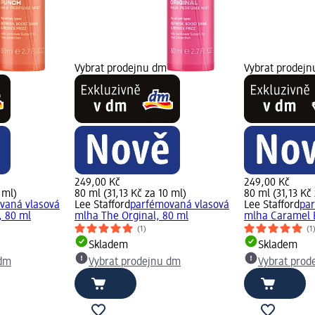
Vybrat prodejnu dm
Vybrat prodej
249,00 Kč
249,00 Kč
 ml)
80 ml (31,13 Kč za 10 ml)
80 ml (31,13 Kč
vaná vlasová
Lee Stafford
parfémovaná vlasová
Lee Stafford
pa
 80 ml
mlha The Orginal, 80 ml
mlha Caramel 
(1)
(1
Skladem
Skladem
 dm
Vybrat prodejnu dm
Vybrat prod