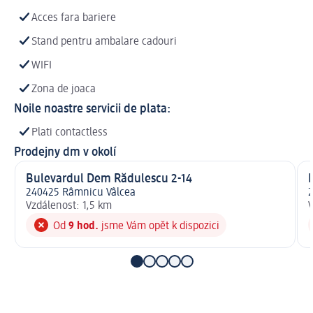
Acces fara bariere
Stand pentru ambalare cadouri
WIFI
Zona de joaca
Noile noastre servicii de plata:
Plati contactless
Prodejny dm v okolí
Bulevardul Dem Rădulescu 2-14
240425 Râmnicu Vâlcea
2
Vzdálenost: 1,5 km
V
Od
9 hod.
jsme Vám opět k dispozici