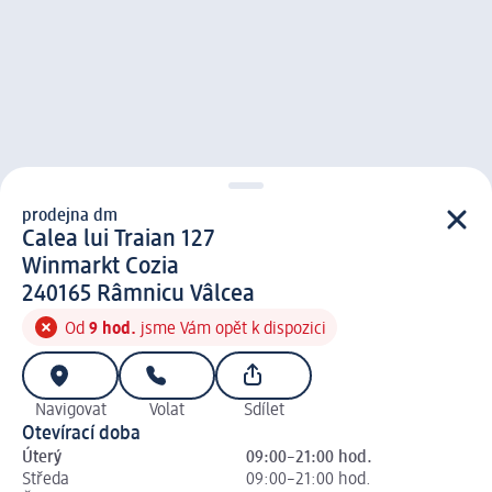
prodejna dm
prodejna d m
Calea lui Traian 127
Winmarkt Cozia
2 4 0 1 6 5
240165
Râmnicu Vâlcea
Od
9 hod.
jsme Vám opět k dispozici
Navigovat
Volat
Sdílet
Otevírací doba
Úterý
09:00–21:00 hod.
Středa
09:00–21:00 hod.