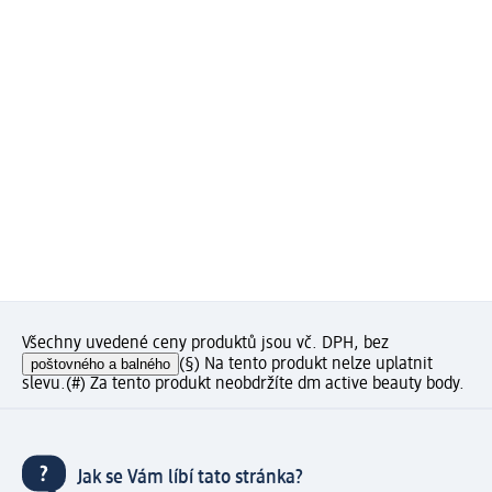
Všechny uvedené ceny produktů jsou vč. DPH, bez
poštovného a balného
(§) Na tento produkt nelze uplatnit
slevu.
(#) Za tento produkt neobdržíte dm active beauty body.
Jak se Vám líbí tato stránka?