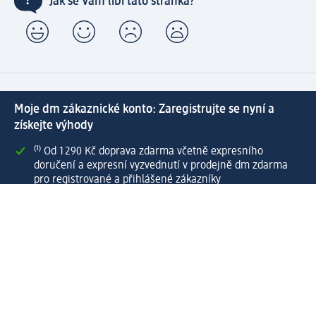
Jak se Vám líbí tato stránka?
Moje dm zákaznické konto: Zaregistrujte se nyní a
získejte výhody
⁽¹⁾ Od 1 290 Kč doprava zdarma včetně expresního
doručení a expresní vyzvednutí v prodejně dm zdarma
pro registrované a přihlášené zákazníky
Spousta výhod díky propojení dm zákaznického a dm
active beauty konta
Rychlé a snadné nakupování
Vytvořit dm zákaznické konto