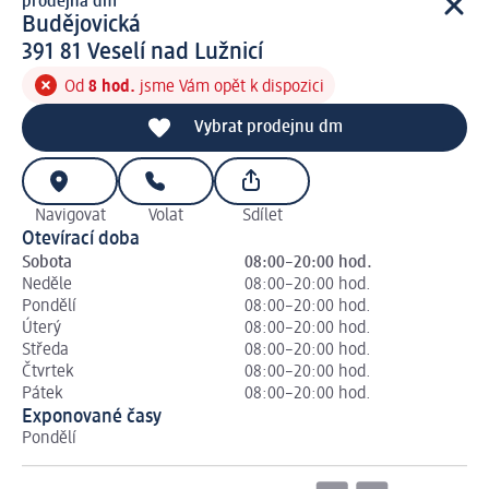
prodejna dm
prodejna d m
Budějovická
3 9 1 8 1
391 81
Veselí nad Lužnicí
Od
8 hod.
jsme Vám opět k dispozici
Vybrat prodejnu dm
Navigovat
Volat
Sdílet
Otevírací doba
Sobota
08:00–20:00 hod.
Neděle
08:00–20:00 hod.
Pondělí
08:00–20:00 hod.
Úterý
08:00–20:00 hod.
Středa
08:00–20:00 hod.
Čtvrtek
08:00–20:00 hod.
Pátek
08:00–20:00 hod.
Exponované časy
Pondělí
Út