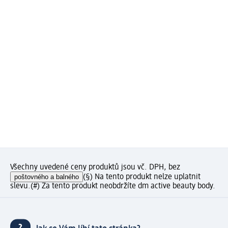
Všechny uvedené ceny produktů jsou vč. DPH, bez
poštovného a balného
(§) Na tento produkt nelze uplatnit
slevu.
(#) Za tento produkt neobdržíte dm active beauty body.