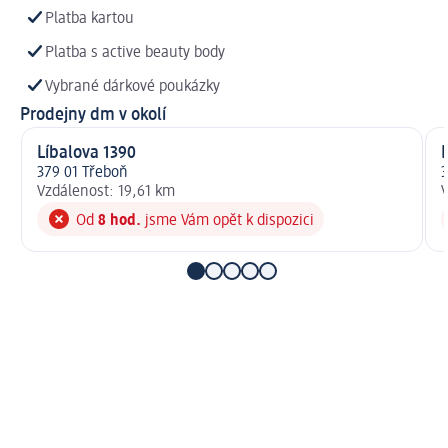
Platba kartou
Platba s active beauty body
Vybrané dárkové poukázky
Prodejny dm v okolí
Líbalova 1390
379 01 Třeboň
3
Vzdálenost: 19,61 km
V
Od
8 hod.
jsme Vám opět k dispozici