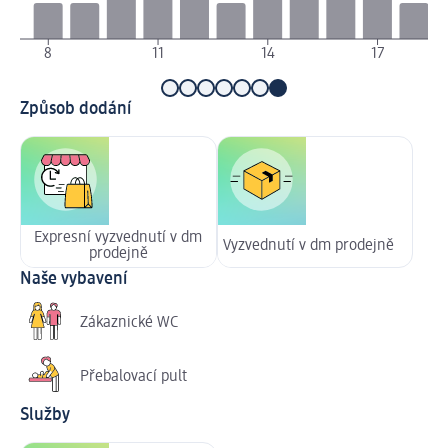
8
11
14
17
Způsob dodání
Expresní vyzvednutí v dm
Vyzvednutí v dm prodejně
prodejně
Naše vybavení
Zákaznické WC
Přebalovací pult
Služby