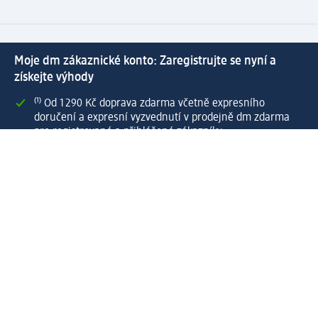
Moje dm zákaznické konto: Zaregistrujte se nyní a
získejte výhody
⁽¹⁾ Od 1 290 Kč doprava zdarma včetně expresního
doručení a expresní vyzvednutí v prodejně dm zdarma
pro registrované a přihlášené zákazníky
Spousta výhod díky propojení dm zákaznického a dm
active beauty konta
Rychlé a snadné nakupování
Vytvořit dm zákaznické konto
Služby