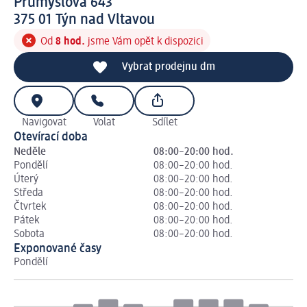
Průmyslová 643
3 7 5 0 1
375 01
Týn nad Vltavou
Od
8 hod.
jsme Vám opět k dispozici
Vybrat prodejnu dm
Navigovat
Volat
Sdílet
Otevírací doba
Neděle
08:00–20:00 hod.
Pondělí
08:00–20:00 hod.
Úterý
08:00–20:00 hod.
Středa
08:00–20:00 hod.
Čtvrtek
08:00–20:00 hod.
Pátek
08:00–20:00 hod.
Sobota
08:00–20:00 hod.
Exponované časy
Pondělí
Út