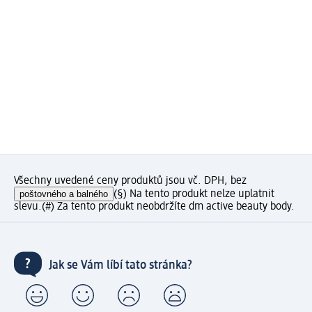
Všechny uvedené ceny produktů jsou vč. DPH, bez
poštovného a balného
(§) Na tento produkt nelze uplatnit
slevu.
(#) Za tento produkt neobdržíte dm active beauty body.
Jak se Vám líbí tato stránka?