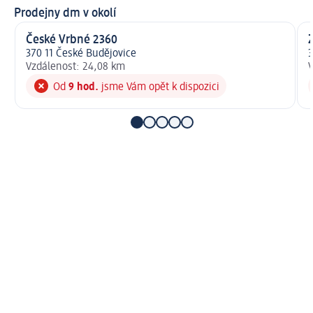
Prodejny dm v okolí
České Vrbné 2360
Z
370 11 České Budějovice
3
Vzdálenost: 24,08 km
V
Od
9 hod.
jsme Vám opět k dispozici