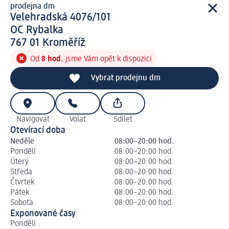
prodejna dm
prodejna d m
Velehradská 4076/101
OC Rybalka
7 6 7 0 1
767 01
Kroměříž
Od
8 hod.
jsme Vám opět k dispozici
Vybrat prodejnu dm
Navigovat
Volat
Sdílet
Otevírací doba
Neděle
08:00–20:00 hod.
Pondělí
08:00–20:00 hod.
Úterý
08:00–20:00 hod.
Středa
08:00–20:00 hod.
Čtvrtek
08:00–20:00 hod.
Pátek
08:00–20:00 hod.
Sobota
08:00–20:00 hod.
Exponované časy
Pondělí
Út