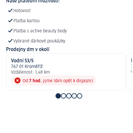
Naše platební možnosti:
Hotovost
Platba kartou
Platba s active beauty body
Vybrané dárkové poukázky
Prodejny dm v okolí
Vodní 53/5
767 01 Kroměříž
7
Vzdálenost: 1,48 km
V
Od
7 hod.
jsme Vám opět k dispozici