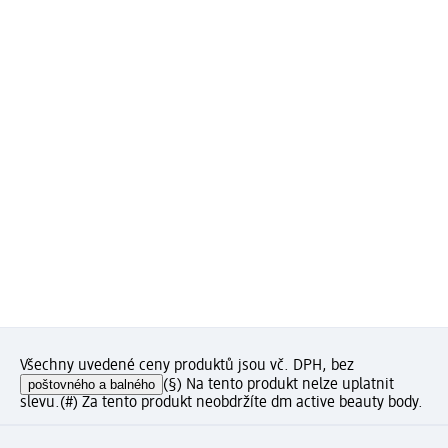
Všechny uvedené ceny produktů jsou vč. DPH, bez
poštovného a balného
(§) Na tento produkt nelze uplatnit
slevu.
(#) Za tento produkt neobdržíte dm active beauty body.