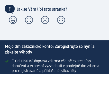
Jak se Vám líbí tato stránka?
Moje dm zákaznické konto: Zaregistrujte se nyní a
získejte výhody
⁽¹⁾ Od 1 290 Kč doprava zdarma včetně expresního
doručení a expresní vyzvednutí v prodejně dm zdarma
pro registrované a přihlášené zákazníky
Spousta výhod díky propojení dm zákaznického a dm
active beauty konta
Rychlé a snadné nakupování
Vytvořit dm zákaznické konto