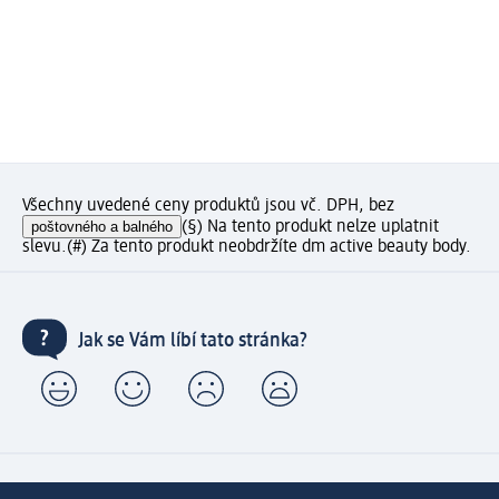
Všechny uvedené ceny produktů jsou vč. DPH, bez
poštovného a balného
(§) Na tento produkt nelze uplatnit
slevu.
(#) Za tento produkt neobdržíte dm active beauty body.
Jak se Vám líbí tato stránka?