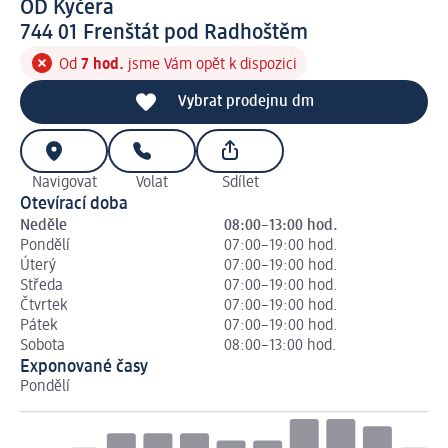
OD Kyčera
7 4 4 0 1
744 01
Frenštát pod Radhoštěm
Od
7 hod.
jsme Vám opět k dispozici
Vybrat prodejnu dm
Navigovat
Volat
Sdílet
Otevírací doba
Neděle
08:00–13:00 hod.
Pondělí
07:00–19:00 hod.
Úterý
07:00–19:00 hod.
Středa
07:00–19:00 hod.
Čtvrtek
07:00–19:00 hod.
Pátek
07:00–19:00 hod.
Sobota
08:00–13:00 hod.
Exponované časy
Pondělí
Út