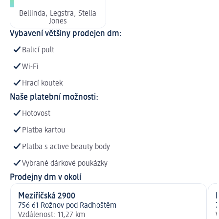
Bellinda, Legstra, Stella
Jones
Vybavení většiny prodejen dm:
Balicí pult
Wi-Fi
Hrací koutek
Naše platební možnosti:
Hotovost
Platba kartou
Platba s active beauty body
Vybrané dárkové poukázky
Prodejny dm v okolí
Meziříčská 2900
756 61 Rožnov pod Radhoštěm
7
Vzdálenost: 11,27 km
V