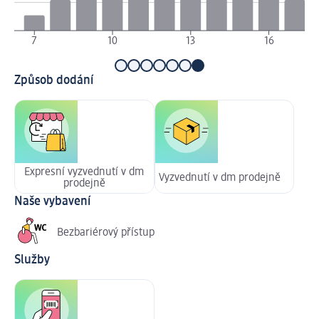
7
10
13
16
Způsob dodání
Expresní vyzvednutí v dm
Vyzvednutí v dm prodejně
prodejně
Naše vybavení
Bezbariérový přístup
Služby