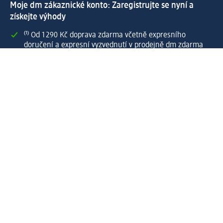
Moje dm zákaznické konto: Zaregistrujte se nyní a
získejte výhody
⁽¹⁾ Od 1 290 Kč doprava zdarma včetně expresního
doručení a expresní vyzvednutí v prodejně dm zdarma
pro registrované a přihlášené zákazníky
Spousta výhod díky propojení dm zákaznického a dm
active beauty konta
Rychlé a snadné nakupování
Vytvořit dm zákaznické konto
Služby
Zákaznický program & Servis
Zákaznický servis
Odeslání & Dodání
Vrácení zboží
Společnost