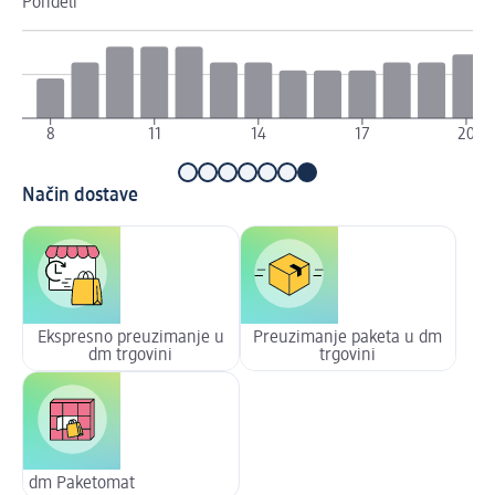
Pondělí
Út
8
11
14
17
20
Način dostave
Ekspresno preuzimanje u
Preuzimanje paketa u dm
dm trgovini
trgovini
dm Paketomat