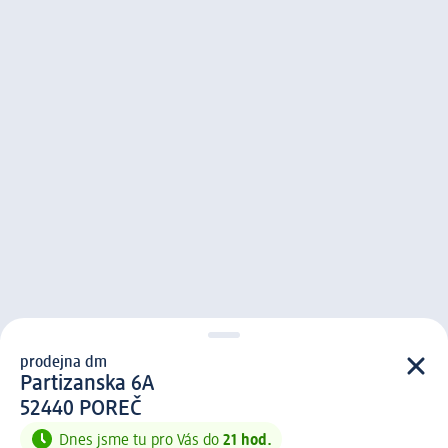
prodejna dm
prodejna d m
Partizanska 6A
5 2 4 4 0
52440
POREČ
Dnes jsme tu pro Vás do
21 hod.