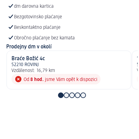
dm darovna kartica
Bezgotovinsko plaćanje
Beskontaktno plaćanje
Obročno plaćanje bez kamata
Prodejny dm v okolí
Braće Božić 4c
1
52210 ROVINJ
Vzdálenost: 16,79 km
V
Od
8 hod.
jsme Vám opět k dispozici