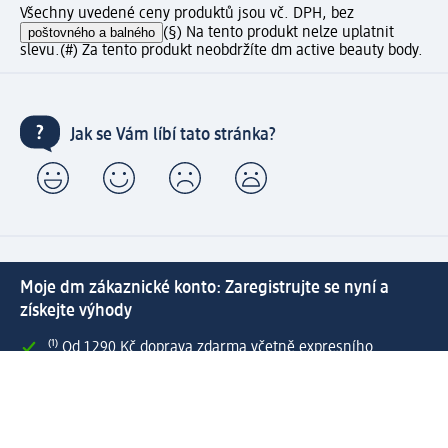
Všechny uvedené ceny produktů jsou vč. DPH, bez
poštovného a balného
(§) Na tento produkt nelze uplatnit
slevu.
(#) Za tento produkt neobdržíte dm active beauty body.
Jak se Vám líbí tato stránka?
Moje dm zákaznické konto: Zaregistrujte se nyní a
získejte výhody
⁽¹⁾ Od 1 290 Kč doprava zdarma včetně expresního
doručení a expresní vyzvednutí v prodejně dm zdarma
pro registrované a přihlášené zákazníky
Spousta výhod díky propojení dm zákaznického a dm
active beauty konta