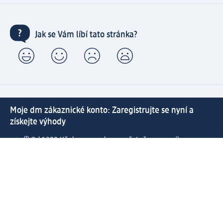
Jak se Vám líbí tato stránka?
Moje dm zákaznické konto: Zaregistrujte se nyní a
získejte výhody
⁽¹⁾ Od 1 290 Kč doprava zdarma včetně expresního
doručení a expresní vyzvednutí v prodejně dm zdarma
pro registrované a přihlášené zákazníky
Spousta výhod díky propojení dm zákaznického a dm
active beauty konta
Rychlé a snadné nakupování