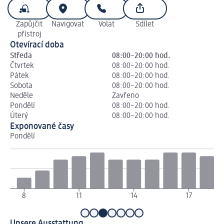
Zapůjčit
Navigovat
Volat
Sdílet
přístroj
Otevírací doba
Středa
08:00–20:00 hod.
Čtvrtek
08:00–20:00 hod.
Pátek
08:00–20:00 hod.
Sobota
08:00–20:00 hod.
Neděle
Zavřeno
Pondělí
08:00–20:00 hod.
Úterý
08:00–20:00 hod.
Exponované časy
Pondělí
Út
8
11
14
17
Unsere Ausstattung