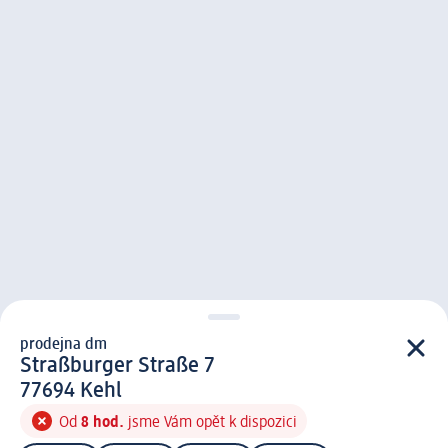
prodejna dm
prodejna d m
Straßburger Straße 7
7 7 6 9 4
77694
Kehl
Od
8 hod.
jsme Vám opět k dispozici