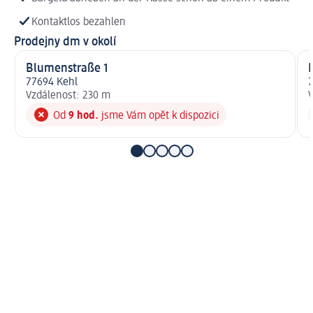
Kontaktlos bezahlen
Prodejny dm v okolí
Blumenstraße 1
77694 Kehl
7
Vzdálenost: 230 m
V
Od
9 hod.
jsme Vám opět k dispozici