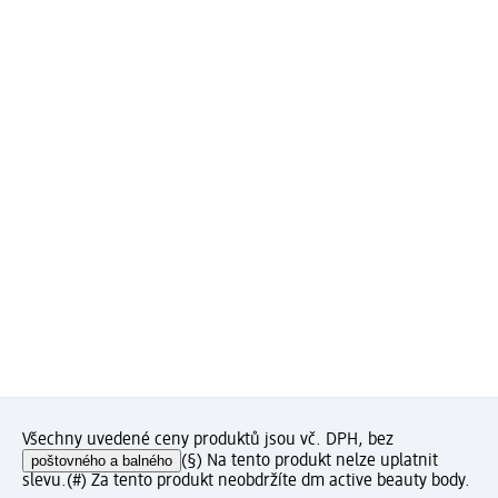
Všechny uvedené ceny produktů jsou vč. DPH, bez
poštovného a balného
(§) Na tento produkt nelze uplatnit
slevu.
(#) Za tento produkt neobdržíte dm active beauty body.