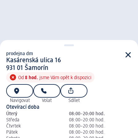
prodejna dm
prodejna d m
Kasárenská ulica 16
9 3 1 0 1
931 01
Šamorín
Od
8 hod.
jsme Vám opět k dispozici
Navigovat
Volat
Sdílet
Otevírací doba
Úterý
08:00–20:00 hod.
Středa
08:00–20:00 hod.
Čtvrtek
08:00–20:00 hod.
Pátek
08:00–20:00 hod.