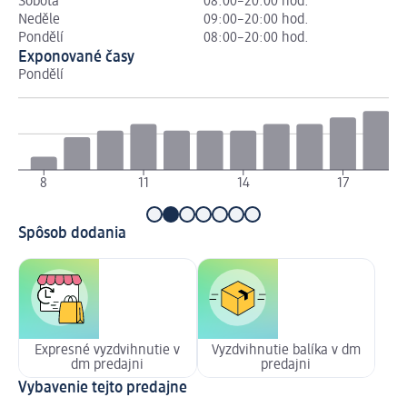
Sobota
08:00–20:00 hod.
Neděle
09:00–20:00 hod.
Pondělí
08:00–20:00 hod.
Exponované časy
Pondělí
Út
8
11
14
17
Spôsob dodania
Expresné vyzdvihnutie v
Vyzdvihnutie balíka v dm
dm predajni
predajni
Vybavenie tejto predajne