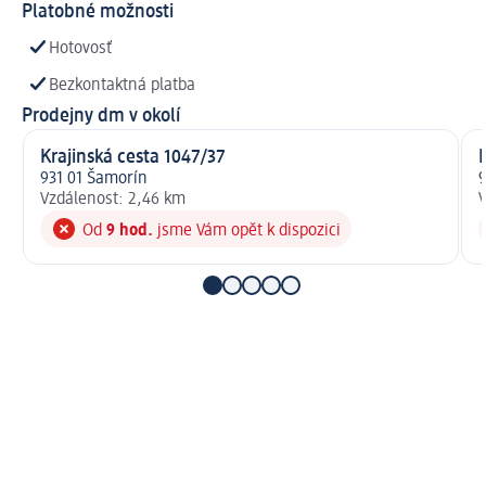
Platobné možnosti
Hotovosť
Bezkontaktná platba
Prodejny dm v okolí
Krajinská cesta 1047/37
931 01 Šamorín
9
Vzdálenost: 2,46 km
V
Od
9 hod.
jsme Vám opět k dispozici