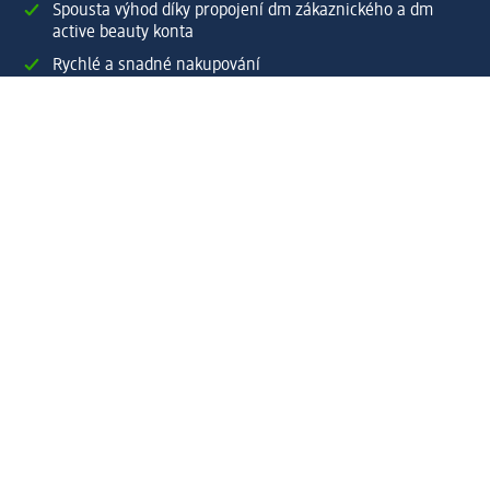
Spousta výhod díky propojení dm zákaznického a dm
active beauty konta
Rychlé a snadné nakupování
Vytvořit dm zákaznické konto
Služby
Zákaznický program & Servis
Zákaznický servis
Odeslání & Dodání
Vrácení zboží
Společnost
O společnosti
Společenská odpovědnost
Kariéra
Press centrum
Svět dm