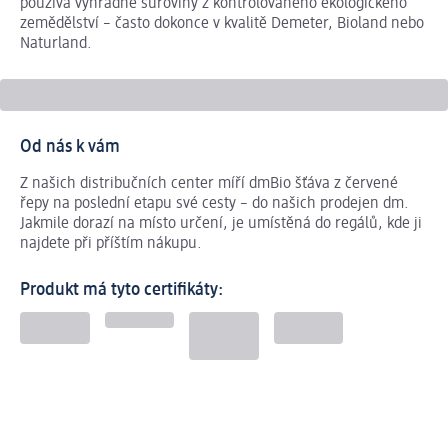
používá výhradně suroviny z kontrolovaného ekologického
zemědělství – často dokonce v kvalitě Demeter, Bioland nebo
Naturland.
Od nás k vám
Z našich distribučních center míří dmBio šťáva z červené
řepy na poslední etapu své cesty – do našich prodejen dm.
Jakmile dorazí na místo určení, je umístěná do regálů, kde ji
najdete při příštím nákupu.
Produkt má tyto certifikáty: