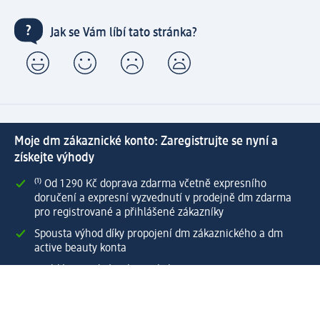
Jak se Vám líbí tato stránka?
Moje dm zákaznické konto: Zaregistrujte se nyní a
získejte výhody
⁽¹⁾ Od 1 290 Kč doprava zdarma včetně expresního
doručení a expresní vyzvednutí v prodejně dm zdarma
pro registrované a přihlášené zákazníky
Spousta výhod díky propojení dm zákaznického a dm
active beauty konta
Rychlé a snadné nakupování