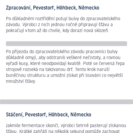
Zpracování, Pevestorf, Höhbeck, Německo
Po důkladném roztřídění putují bulvy do zpracovatelského
závodu. Výrobci z nich jednou ročně připravují šťávu a
pokračují v tom až do chvíle, kdy dorazí nová sklizeň.
Po příjezdu do zpracovatelského závodu pracovníci bulvy
Dal
důkladně omyjí, aby odstranili veškeré nečistoty, a rovnou
úče
vyřadí kusy, které neodpovídají kvalitě. Poté se červená řepa
po
strojově rozseká na takzvanou drť. Tento krok naruší
čás
buněčnou strukturu a umožní získat při lisování co největší
ho
množství šťávy.
Stáčení, Pevestorf, Höhbeck, Německo
Jakmile fermentace skončí, výrobci šetrně pasterují získanou
šťávu. Krátké zahřátí na několik sekund pomůže zachovat