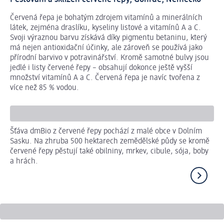
Červená řepa je bohatým zdrojem vitamínů a minerálních
látek, zejména draslíku, kyseliny listové a vitamínů A a C.
Svoji výraznou barvu získává díky pigmentu betaninu, který
má nejen antioxidační účinky, ale zároveň se používá jako
přírodní barvivo v potravinářství. Kromě samotné bulvy jsou
jedlé i listy červené řepy – obsahují dokonce ještě vyšší
množství vitamínů A a C. Červená řepa je navíc tvořena z
více než 85 % vodou.
Če
Šťáva dmBio z červené řepy pochází z malé obce v Dolním
Nej
Sasku. Na zhruba 500 hektarech zemědělské půdy se kromě
čty
červené řepy pěstují také obilniny, mrkev, cibule, sója, boby
pot
a hrách.
měl