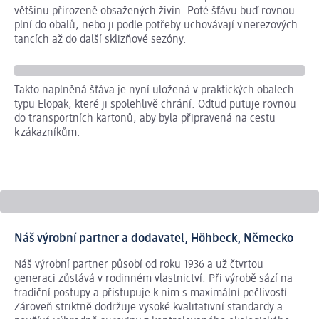
většinu přirozeně obsažených živin. Poté šťávu buď rovnou
plní do obalů, nebo ji podle potřeby uchovávají v nerezových
tancích až do další sklizňové sezóny.
Takto naplněná šťáva je nyní uložená v praktických obalech
Šes
typu Elopak, které ji spolehlivě chrání. Odtud putuje rovnou
mul
do transportních kartonů, aby byla připravená na cestu
Nás
k zákazníkům.
od
We
Elo
Náš výrobní partner a dodavatel, Höhbeck, Německo
Náš výrobní partner působí od roku 1936 a už čtvrtou
generaci zůstává v rodinném vlastnictví. Při výrobě sází na
tradiční postupy a přistupuje k nim s maximální pečlivostí.
Zároveň striktně dodržuje vysoké kvalitativní standardy a