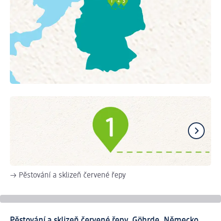
→ Pěstování a sklizeň červené řepy
→ 
Pěstování a sklizeň červené řepy, Göhrde, Německo