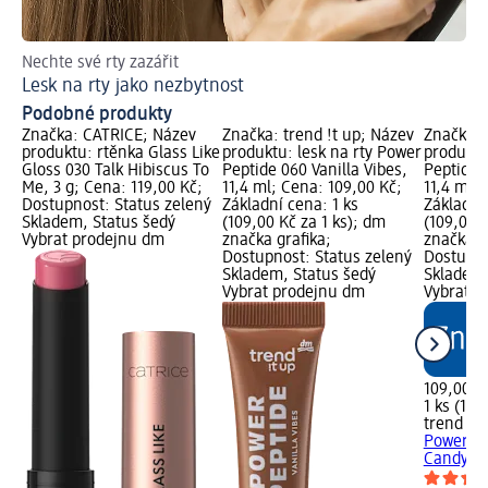
Nechte své rty zazářit
Les
Lesk na rty jako nezbytnost
Ja
Podobné produkty
Značka: CATRICE; Název
Značka: trend !t up; Název
Značka: 
produktu: rtěnka Glass Like
produktu: lesk na rty Power
produktu
Gloss 030 Talk Hibiscus To
Peptide 060 Vanilla Vibes,
Peptide 
Me, 3 g; Cena: 119,00 Kč;
11,4 ml; Cena: 109,00 Kč;
11,4 ml;
Dostupnost: Status zelený
Základní cena: 1 ks
Základní 
Skladem, Status šedý
(109,00 Kč za 1 ks); dm
(109,00 K
Vybrat prodejnu dm
značka grafika;
značka g
Dostupnost: Status zelený
Dostupno
Skladem, Status šedý
Skladem,
Vybrat prodejnu dm
Vybrat p
109,00 K
1 ks (109
trend !t 
Power Pe
Candy, 1