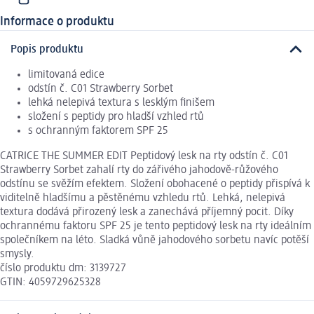
Informace o produktu
Popis produktu
limitovaná edice
odstín č. C01 Strawberry Sorbet
lehká nelepivá textura s lesklým finišem
složení s peptidy pro hladší vzhled rtů
s ochranným faktorem SPF 25
CATRICE THE SUMMER EDIT Peptidový lesk na rty odstín č. C01
Strawberry Sorbet zahalí rty do zářivého jahodově-růžového
odstínu se svěžím efektem. Složení obohacené o peptidy přispívá k
viditelně hladšímu a pěstěnému vzhledu rtů. Lehká, nelepivá
textura dodává přirozený lesk a zanechává příjemný pocit. Díky
ochrannému faktoru SPF 25 je tento peptidový lesk na rty ideálním
společníkem na léto. Sladká vůně jahodového sorbetu navíc potěší
smysly.
číslo produktu dm: 3139727
GTIN: 4059729625328