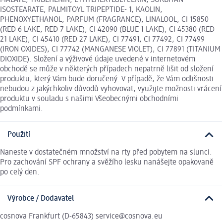
ISOSTEARATE, PALMITOYL TRIPEPTIDE- 1, KAOLIN,
PHENOXYETHANOL, PARFUM (FRAGRANCE), LINALOOL, CI 15850
(RED 6 LAKE, RED 7 LAKE), CI 42090 (BLUE 1 LAKE), CI 45380 (RED
21 LAKE), CI 45410 (RED 27 LAKE), CI 77491, CI 77492, CI 77499
(IRON OXIDES), CI 77742 (MANGANESE VIOLET), CI 77891 (TITANIUM
DIOXIDE). Složení a výživové údaje uvedené v internetovém
obchodě se může v některých případech nepatrně lišit od složení
produktu, který Vám bude doručený. V případě, že Vám odlišnosti
nebudou z jakýchkoliv důvodů vyhovovat, využijte možnosti vrácení
produktu v souladu s našimi Všeobecnými obchodními
podmínkami.
Použití
Naneste v dostatečném množství na rty před pobytem na slunci.
Pro zachování SPF ochrany a svěžího lesku nanášejte opakovaně
po celý den.
Výrobce / Dodavatel
cosnova Frankfurt (D-65843) service@cosnova.eu