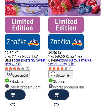
29,50 Kč
49,50 Kč
2 ks (14,75 Kč za 1 ks)
1 ks (49,50 Kč za 1 ks)
Balea
oční polštářky Sweet
Balea
textilní pleťová maska
Berry, 2 ks
Sweet Berry, 1 ks
(3)
(2)
Upozornění
Upozornění
Skladem
Skladem
Vybrat prodejnu dm
Vybrat prodejnu dm