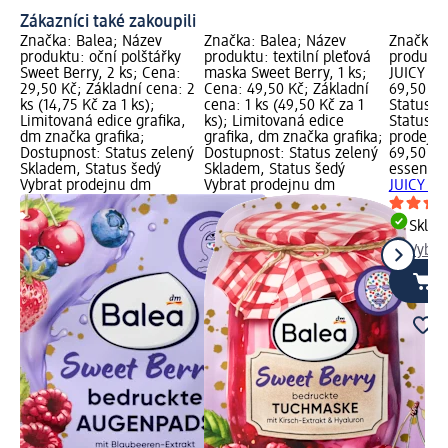
Zákazníci také zakoupili
Značka: Balea; Název
Značka: Balea; Název
Značka: 
produktu: oční polštářky
produktu: textilní pleťová
produktu
Sweet Berry, 2 ks; Cena:
maska Sweet Berry, 1 ks;
JUICY NA
29,50 Kč; Základní cena: 2
Cena: 49,50 Kč; Základní
69,50 Kč
ks (14,75 Kč za 1 ks);
cena: 1 ks (49,50 Kč za 1
Status z
Limitovaná edice grafika,
ks); Limitovaná edice
Status š
dm značka grafika;
grafika, dm značka grafika;
prodejn
Dostupnost: Status zelený
Dostupnost: Status zelený
69,50 Kč
Skladem, Status šedý
Skladem, Status šedý
essence
Vybrat prodejnu dm
Vybrat prodejnu dm
JUICY NA
Skla
Vybra