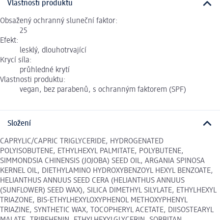
Vlastnosti produktu
Obsažený ochranný sluneční faktor:
25
Efekt:
lesklý, dlouhotrvající
Krycí síla:
průhledné krytí
Vlastnosti produktu:
vegan, bez parabenů, s ochranným faktorem (SPF)
Složení
CAPRYLIC/CAPRIC TRIGLYCERIDE, HYDROGENATED
POLYISOBUTENE, ETHYLHEXYL PALMITATE, POLYBUTENE,
SIMMONDSIA CHINENSIS (JOJOBA) SEED OIL, ARGANIA SPINOSA
KERNEL OIL, DIETHYLAMINO HYDROXYBENZOYL HEXYL BENZOATE,
HELIANTHUS ANNUUS SEED CERA (HELIANTHUS ANNUUS
(SUNFLOWER) SEED WAX), SILICA DIMETHYL SILYLATE, ETHYLHEXYL
TRIAZONE, BIS-ETHYLHEXYLOXYPHENOL METHOXYPHENYL
TRIAZINE, SYNTHETIC WAX, TOCOPHERYL ACETATE, DIISOSTEARYL
MALATE, TRIBEHENIN, ETHYLHEXYLGLYCERIN, SORBITAN