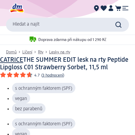
Hledat a najít
Doprava zdarma při nákupu od 1 290 Kč
Domů
Líčení
Rty
Lesky na rty
CATRICE
THE SUMMER EDIT lesk na rty Peptide
Lipgloss C01 Strawberry Sorbet, 11,5 ml
4.7
(
3 hodnocení
)
s ochranným faktorem (SPF)
vegan
bez parabenů
s ochranným faktorem (SPF)
vegan