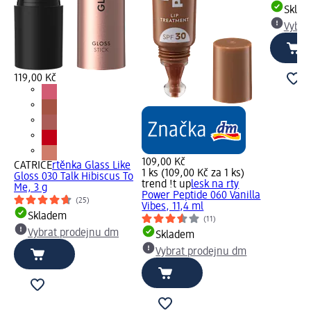
Skla
Vybra
119,00 Kč
109,00 Kč
CATRICE
rtěnka Glass Like
1 ks (109,00 Kč za 1 ks)
Gloss 030 Talk Hibiscus To
trend !t up
lesk na rty
Me, 3 g
Power Peptide 060 Vanilla
(25)
Vibes, 11,4 ml
Skladem
(11)
Vybrat prodejnu dm
Skladem
Vybrat prodejnu dm