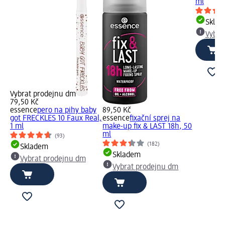
ml
Skla
Vybra
Vybrat prodejnu dm
79,50 Kč
essence
pero na pihy baby
89,50 Kč
got FRECKLES 10 Faux Real,
essence
fixační sprej na
1 ml
make-up fix & LAST 18h, 50
ml
(93)
(182)
Skladem
Skladem
Vybrat prodejnu dm
Vybrat prodejnu dm