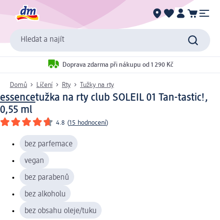
Hledat a najít
Doprava zdarma při nákupu od 1 290 Kč
Domů
Líčení
Rty
Tužky na rty
essence
tužka na rty club SOLEIL 01 Tan-tastic!,
0,55 ml
4.8
(
15 hodnocení
)
bez parfemace
vegan
bez parabenů
bez alkoholu
bez obsahu oleje/tuku