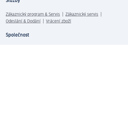
Služby
Zákaznický program & Servis
Zákaznický servis
Odeslání & Dodání
Vrácení zboží
Společnost
O společnosti
Společenská odpovědnost
Kariéra
Press centrum
Svět dm
Platební možnosti