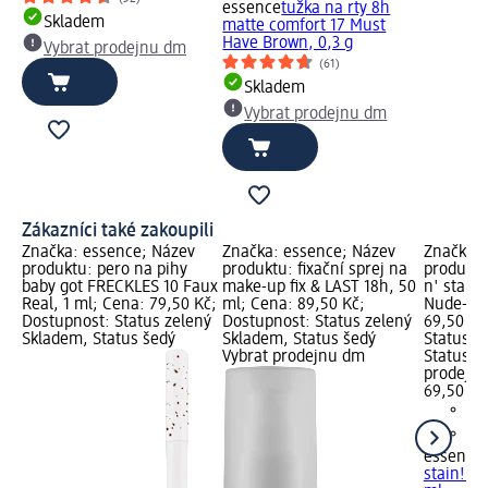
essence
tužka na rty 8h
Skladem
matte comfort 17 Must
Have Brown, 0,3 g
Vybrat prodejnu dm
(61)
Skladem
Vybrat prodejnu dm
Zákazníci také zakoupili
Značka: essence; Název
Značka: essence; Název
Značka: 
produktu: pero na pihy
produktu: fixační sprej na
produktu:
baby got FRECKLES 10 Faux
make-up fix & LAST 18h, 50
n' stain!
Real, 1 ml; Cena: 79,50 Kč;
ml; Cena: 89,50 Kč;
Nude-Pin
Dostupnost: Status zelený
Dostupnost: Status zelený
69,50 Kč
Skladem, Status šedý
Skladem, Status šedý
Status z
Vybrat prodejnu dm
Status š
prodejn
69,50 Kč
essence
stain! 01