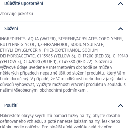
Důležité upozornění
Zbarvuje pokožku.
Složení
INGREDIENTS: AQUA (WATER), STYRENE/ACRYLATES COPOLYMER,
BUTYLENE GLYCOL, 1,2-HEXANEDIOL, SODIUM SULFATE,
ETHYLHEXYLGLYCERIN, PHENOXYETHANOL, SODIUM
DEHYDROACETATE, CI 15985 (YELLOW 6), CI 17200 (RED 33), CI 19140
(YELLOW 5), CI 42090 (BLUE 1), CI 45380 (RED 22). Složení a
výživové údaje uvedené v internetovém obchodě se může v
některých případech nepatrně lišit od složení produktu, který Vám
bude doručený. V případě, že Vám odlišnosti nebudou z jakýchkoliv
důvodů vyhovovat, využijte možnosti vrácení produktu v souladu s
našimi Všeobecnými obchodními podmínkami.
Použití
Nakreslete obrysy svých rtů pomocí tužky na rty, abyste dosáhli
definovaného vzhledu, a poté naneste balzám na rty, lesk nebo
rtěnku podle potřeby. Pro plnější efekt vyplňte celé rty před