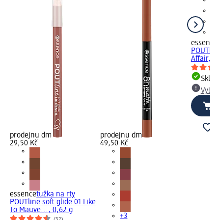
essence
POUTline
Affair, 0
Skla
Vybra
prodejnu dm
prodejnu dm
29,50 Kč
49,50 Kč
essence
tužka na rty
POUTline soft glide 01 Like
To Mauve..., 0,62 g
+3
(32)