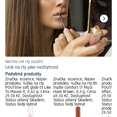
Nechte své rty zazářit
Ch
Lesk na rty jako nezbytnost
Ti
Podobné produkty
Značka: essence; Název
Značka: essence; Název
Značka: 
produktu: tužka na rty
produktu: tužka na rty 8h
produktu
POUTline soft glide 01 Like
matte comfort 17 Must
POUTline
To Mauve It, 0,62 g; Cena:
Have Brown, 0,3 g; Cena:
Affair, 0
29,50 Kč; Dostupnost:
49,50 Kč; Dostupnost:
29,50 Kč
Status zelený Skladem,
Status zelený Skladem,
Status z
Status šedý Vybrat
Status šedý Vybrat
Status š
prodejn
29,50 Kč