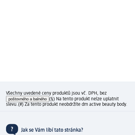
Všechny uvedené ceny produktů jsou vč. DPH, bez
poštovného a balného
(§) Na tento produkt nelze uplatnit
slevu.
(#) Za tento produkt neobdržíte dm active beauty body.
Jak se Vám líbí tato stránka?