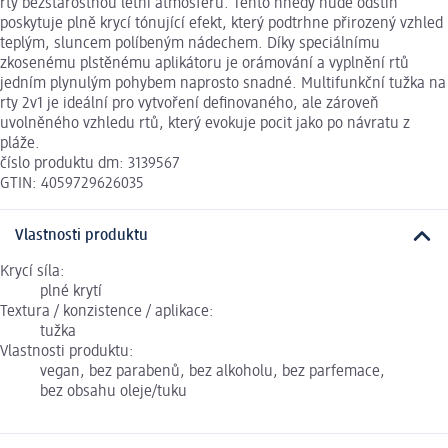
rty bezstarostnou letní atmosféru. Tento hnědý nude odstín
poskytuje plně krycí tónující efekt, který podtrhne přirozený vzhled
teplým, sluncem políbeným nádechem. Díky speciálnímu
zkosenému plstěnému aplikátoru je orámování a vyplnění rtů
jedním plynulým pohybem naprosto snadné. Multifunkční tužka na
rty 2v1 je ideální pro vytvoření definovaného, ale zároveň
uvolněného vzhledu rtů, který evokuje pocit jako po návratu z
pláže.
číslo produktu dm: 3139567
GTIN: 4059729626035
Vlastnosti produktu
Krycí síla:
plné krytí
Textura / konzistence / aplikace:
tužka
Vlastnosti produktu:
vegan, bez parabenů, bez alkoholu, bez parfemace,
bez obsahu oleje/tuku