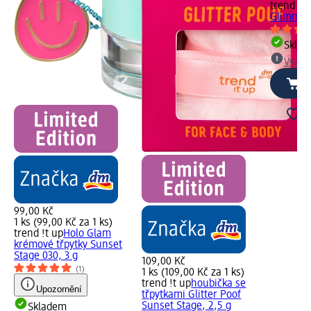
trend !t 
Glimmer 
Skla
Vybra
99,00 Kč
1 ks (99,00 Kč za 1 ks)
trend !t up
Holo Glam
krémové třpytky Sunset
Stage 030, 3 g
109,00 Kč
(1)
1 ks (109,00 Kč za 1 ks)
trend !t up
houbička se
Upozornění
třpytkami Glitter Poof
Sunset Stage, 2,5 g
Skladem