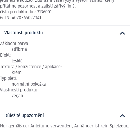
jedinečné kouzlo. Zdůrazní vaše rysy a vytvoří vzhled, který
přitáhne pozornost a zajistí zářivý finiš.
číslo produktu dm: 3136001
GTIN: 4070765027341
Vlastnosti produktu
Základní barva:
stříbrná
Efekt:
lesklé
Textura / konzistence / aplikace:
krém
Typ pleti:
normální pokožka
Vlastnosti produktu:
vegan
Důležité upozornění
Nur gemäß der Anleitung verwenden, Anhänger ist kein Spielzeug,