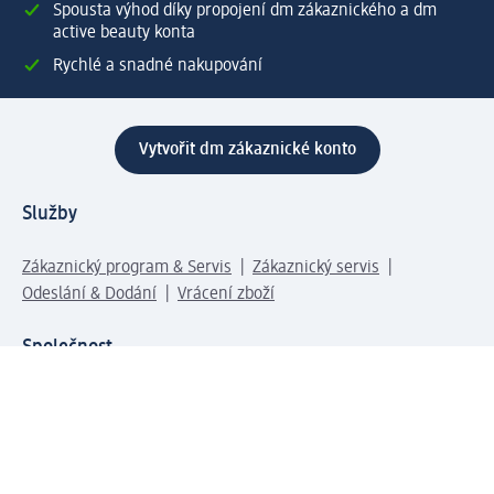
Spousta výhod díky propojení dm zákaznického a dm
active beauty konta
Rychlé a snadné nakupování
Vytvořit dm zákaznické konto
Služby
Zákaznický program & Servis
Zákaznický servis
Odeslání & Dodání
Vrácení zboží
Společnost
O společnosti
Společenská odpovědnost
Kariéra
Press centrum
Svět dm