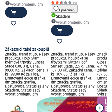
(4)
Vybrat prodejnu dm
Upozornění
Skladem
Vybrat prodejnu dm
Zákazníci také zakoupili
Značka: trend !t up; Název
Značka: trend !t up; Název
Značka: 
produktu: Holo Glam
produktu: houbička se
produktu:
krémové třpytky Sunset
třpytkami Glitter Poof
Gloss Su
Stage 030, 3 g; Cena:
Sunset Stage, 2,5 g; Cena:
4,4 ml; 
99,00 Kč; Základní cena: 1
109,00 Kč; Základní cena: 1
Základní 
ks (99,00 Kč za 1 ks);
ks (109,00 Kč za 1 ks);
(89,50 Kč
Limitovaná edice grafika,
Limitovaná edice grafika,
Limitova
dm značka grafika;
dm značka grafika;
dm značk
Dostupnost: Status zelený
Dostupnost: Status zelený
Dostupno
Skladem, Status šedý
Skladem, Status šedý
Skladem,
Vybrat prodejnu dm
Vybrat prodejnu dm
Vybrat p