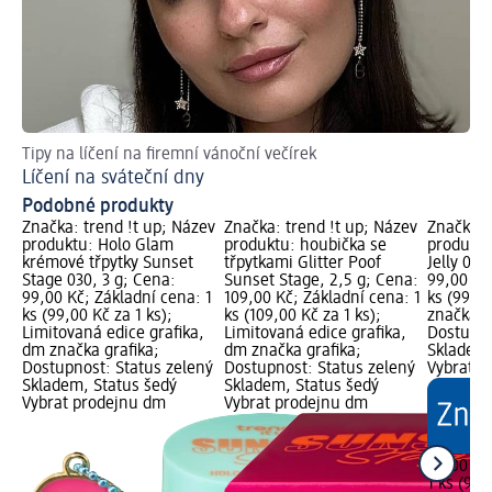
Tipy na líčení na firemní vánoční večírek
Les
Líčení na sváteční dny
Ja
Podobné produkty
Značka: trend !t up; Název
Značka: trend !t up; Název
Značka: 
produktu: Holo Glam
produktu: houbička se
produktu
krémové třpytky Sunset
třpytkami Glitter Poof
Jelly 010
Stage 030, 3 g; Cena:
Sunset Stage, 2,5 g; Cena:
99,00 Kč
99,00 Kč; Základní cena: 1
109,00 Kč; Základní cena: 1
ks (99,00
ks (99,00 Kč za 1 ks);
ks (109,00 Kč za 1 ks);
značka g
Limitovaná edice grafika,
Limitovaná edice grafika,
Dostupno
dm značka grafika;
dm značka grafika;
Skladem,
Dostupnost: Status zelený
Dostupnost: Status zelený
Vybrat p
Skladem, Status šedý
Skladem, Status šedý
Vybrat prodejnu dm
Vybrat prodejnu dm
99,00 Kč
1 ks (99,