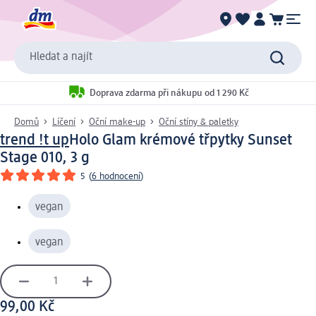
Hledat a najít
Doprava zdarma při nákupu od 1 290 Kč
Domů
Líčení
Oční make-up
Oční stíny & paletky
trend !t up
Holo Glam krémové třpytky Sunset
Stage 010, 3 g
5
(
6 hodnocení
)
vegan
vegan
99,00 Kč