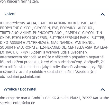
von Kindern fernhalten.
Složení
010 Ingredients: AQUA, CALCIUM ALUMINUM BOROSILICATE,
PROPYLENE GLYCOL, GLYCERIN, PVP, POLYVINYL ALCOHOL,
TRIETHANOLAMINE, PHENOXYETHANOL, CAPRYLYL GLYCOL, TIN
OXIDE, ETHYLHEXYLGLYCERIN, BUTYROSPERMUM PARKII BUTTER,
DIPOTASSIUM GLYCYRRHIZATE, NIACINAMIDE, PANTHENOL,
SODIUM HYALURONATE, 1,2-HEXANEDIOL, CENTELLA ASIATICA LEAF
EXTRACT, CI 77891 Složení a výživové údaje uvedené v
internetovém obchodě se může v některých případech nepatrně
lišit od složení produktu, který Vám bude doručený. V případě, že
Vám odlišnosti nebudou z jakýchkoliv důvodů vyhovovat, využijte
možnosti vrácení produktu v souladu s našimi Všeobecnými
obchodními podmínkami.
Výrobce / Dodavatel
dm-drogerie markt GmbH + Co. KG Am dm-Platz 1, 76227 Karlsruhe
servicecenter@dm.de