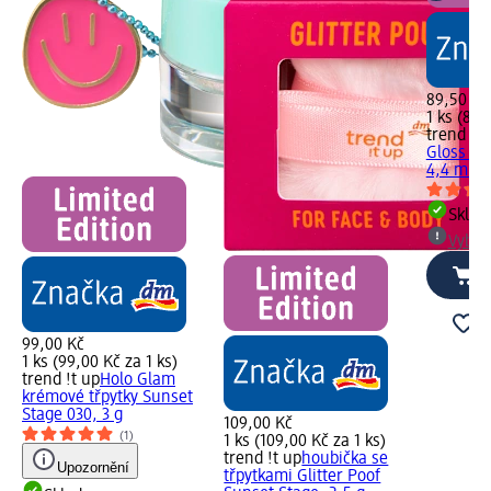
89,50 Kč
1 ks (89,
trend !t 
Gloss Su
4,4 ml
Skla
Vybra
99,00 Kč
1 ks (99,00 Kč za 1 ks)
trend !t up
Holo Glam
krémové třpytky Sunset
Stage 030, 3 g
109,00 Kč
(1)
1 ks (109,00 Kč za 1 ks)
trend !t up
houbička se
Upozornění
třpytkami Glitter Poof