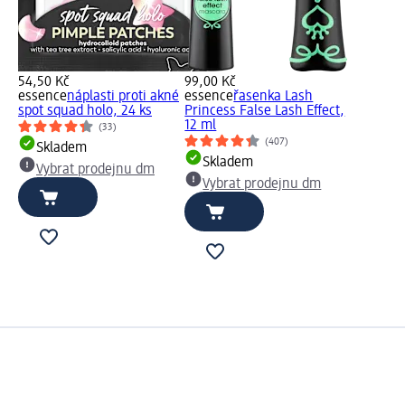
54,50 Kč
99,00 Kč
essence
náplasti proti akné
essence
řasenka Lash
spot squad holo, 24 ks
Princess False Lash Effect,
12 ml
(33)
(407)
Skladem
Skladem
Vybrat prodejnu dm
Vybrat prodejnu dm