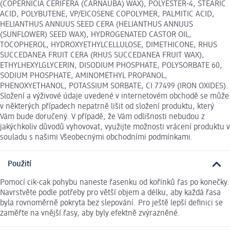
(COPERNICIA CERIFERA (CARNAUBA) WAX), POLYESTER-4, STEARIC
ACID, POLYBUTENE, VP/EICOSENE COPOLYMER, PALMITIC ACID,
HELIANTHUS ANNUUS SEED CERA (HELIANTHUS ANNUUS
(SUNFLOWER) SEED WAX), HYDROGENATED CASTOR OIL,
TOCOPHEROL, HYDROXYETHYLCELLULOSE, DIMETHICONE, RHUS
SUCCEDANEA FRUIT CERA (RHUS SUCCEDANEA FRUIT WAX),
ETHYLHEXYLGLYCERIN, DISODIUM PHOSPHATE, POLYSORBATE 60,
SODIUM PHOSPHATE, AMINOMETHYL PROPANOL,
PHENOXYETHANOL, POTASSIUM SORBATE, CI 77499 (IRON OXIDES).
Složení a výživové údaje uvedené v internetovém obchodě se může
v některých případech nepatrně lišit od složení produktu, který
Vám bude doručený. V případě, že Vám odlišnosti nebudou z
jakýchkoliv důvodů vyhovovat, využijte možnosti vrácení produktu v
souladu s našimi Všeobecnými obchodními podmínkami.
Použití
Pomocí cik-cak pohybu naneste řasenku od kořínků řas po konečky.
Navrstvěte podle potřeby pro větší objem a délku, aby každá řasa
byla rovnoměrně pokryta bez slepování. Pro ještě lepší definici se
zaměřte na vnější řasy, aby byly efektně zvýrazněné.