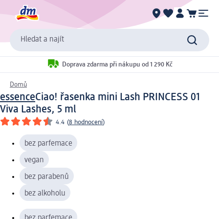
Hledat a najít
Doprava zdarma při nákupu od 1 290 Kč
Domů
essence
Ciao! řasenka mini Lash PRINCESS 01
Viva Lashes, 5 ml
4.4
(
8 hodnocení
)
bez parfemace
vegan
bez parabenů
bez alkoholu
bez parfemace