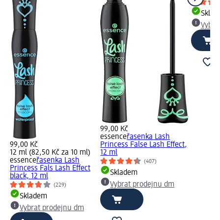
Skla
Vybra
99,00 Kč
essence
řasenka Lash
99,00 Kč
Princess False Lash Effect,
12 ml (82,50 Kč za 10 ml)
12 ml
essence
řasenka Lash
(407)
Princess Fals Lash Effect
Skladem
black, 12 ml
Vybrat prodejnu dm
(229)
Skladem
Vybrat prodejnu dm