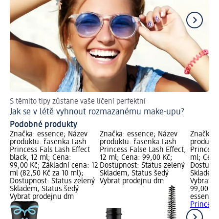
S těmito tipy zůstane vaše líčení perfektní
Kt
Jak se v létě vyhnout rozmazanému make-upu?
Ma
Podobné produkty
Značka: essence; Název
Značka: essence; Název
Značka: 
produktu: řasenka Lash
produktu: řasenka Lash
produktu
Princess Fals Lash Effect
Princess False Lash Effect,
Princess
black, 12 ml; Cena:
12 ml; Cena: 99,00 Kč;
ml; Cena
99,00 Kč; Základní cena: 12
Dostupnost: Status zelený
Dostupno
ml (82,50 Kč za 10 ml);
Skladem, Status šedý
Skladem,
Dostupnost: Status zelený
Vybrat prodejnu dm
Vybrat p
Skladem, Status šedý
99,00 Kč
Vybrat prodejnu dm
essence
Princess
ml