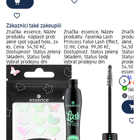
Zákazníci také zakoupili
Značka: essence; Název
Značka: essence; Název
Značka: 
produktu: náplasti proti
produktu: řasenka Lash
produktu:
akné spot squad holo, 24
Princess False Lash Effect,
akné, 32
ks; Cena: 54,50 Kč;
12 ml; Cena: 99,00 Kč;
54,50 Kč
Dostupnost: Status zelený
Dostupnost: Status zelený
Status z
Skladem, Status šedý
Skladem, Status šedý
Status š
Vybrat prodejnu dm
Vybrat prodejnu dm
prodejn
54,50 Kč
essence
32 ks
Skla
Vybra