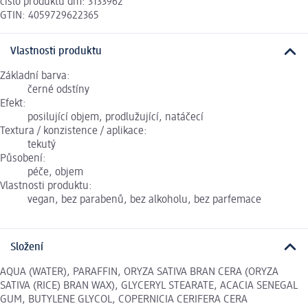
číslo produktu dm: 3133962
GTIN: 4059729622365
Vlastnosti produktu
Základní barva:
černé odstíny
Efekt:
posilující objem, prodlužující, natáčecí
Textura / konzistence / aplikace:
tekutý
Působení:
péče, objem
Vlastnosti produktu:
vegan, bez parabenů, bez alkoholu, bez parfemace
Složení
AQUA (WATER), PARAFFIN, ORYZA SATIVA BRAN CERA (ORYZA
SATIVA (RICE) BRAN WAX), GLYCERYL STEARATE, ACACIA SENEGAL
GUM, BUTYLENE GLYCOL, COPERNICIA CERIFERA CERA