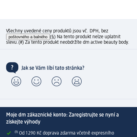
Všechny uvedené ceny produktů jsou vč. DPH, bez
poštovného a balného
(§) Na tento produkt nelze uplatnit
slevu.
(#) Za tento produkt neobdržíte dm active beauty body.
Jak se Vám líbí tato stránka?
Moje dm zákaznické konto: Zaregistrujte se nyní a
získejte výhody
⁽¹⁾ Od 1 290 Kč doprava zdarma včetně expresního