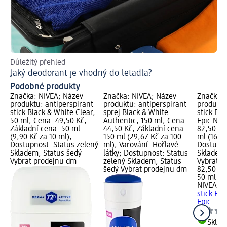
Důležitý přehled
Pr
Jaký deodorant je vhodný do letadla?
Ud
Podobné produkty
Značka: NIVEA; Název
Značka: NIVEA; Název
Značka:
produktu: antiperspirant
produktu: antiperspirant
produktu
stick Black & White Clear,
sprej Black & White
stick Bla
50 ml; Cena: 49,50 Kč;
Authentic, 150 ml; Cena:
Epic Nig
Základní cena: 50 ml
44,50 Kč; Základní cena:
82,50 Kč
(9,90 Kč za 10 ml);
150 ml (29,67 Kč za 100
ml (16,50
Dostupnost: Status zelený
ml); Varování: Hořlavé
Dostupno
Skladem, Status šedý
látky; Dostupnost: Status
Skladem,
Vybrat prodejnu dm
zelený Skladem, Status
Vybrat p
šedý Vybrat prodejnu dm
82,50 Kč
50 ml (16
NIVEA M
stick Bla
Epic..., 
Skla