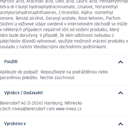
Myristic acid, Arachidic acid, Oleic acid, Lauric acid, Pentaerythrityl
tetra-di-t-butyl hydroxyhydrocinnamate, Linalool, Tetramethyl
acetyloctahydronaphthalenes, Citronellol, Alpha- isomethyl
ionone, Benzyl alcohol, Geranyl acetate, Rose ketones, Parfum.
Složení a výživové údaje uvedené v internetovém obchodě se může
v některých případech nepatrně lišit od složení produktu, který
Vám bude doručený. V případě, že Vám odlišnosti nebudou z
jakýchkoliv důvodů vyhovovat, využijte možnosti vrácení produktu v
souladu s našimi Všeobecnými obchodními podmínkami.
Použití
Aplikujte do podpaží. Nepoužívejte na podrážděnou nebo
poraněnou pokožku. Nechte zaschnout.
Výrobce / Dodavatel
Beiersdorf AG D-20245 Hamburg, Německo
czech.nivea@beiersdorf.com www.nivea.cz
Vyrobeno v