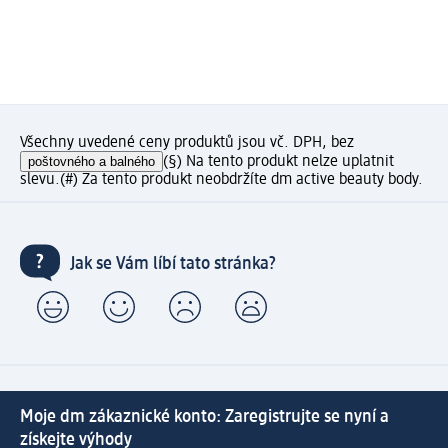
Všechny uvedené ceny produktů jsou vč. DPH, bez
poštovného a balného
(§) Na tento produkt nelze uplatnit
slevu.
(#) Za tento produkt neobdržíte dm active beauty body.
Jak se Vám líbí tato stránka?
Moje dm zákaznické konto: Zaregistrujte se nyní a
získejte výhody