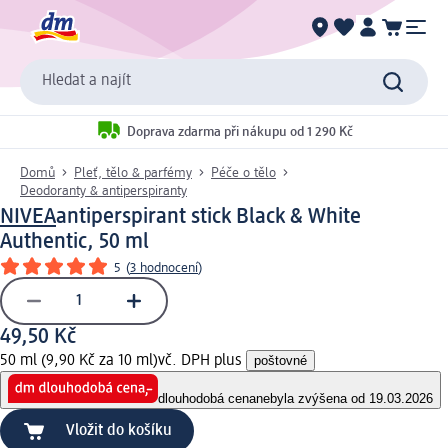
Hledat a najít
Doprava zdarma při nákupu od 1 290 Kč
Domů
Pleť, tělo & parfémy
Péče o tělo
Deodoranty & antiperspiranty
NIVEA
antiperspirant stick Black & White
Authentic, 50 ml
5
(
3 hodnocení
)
49,50 Kč
50 ml (9,90 Kč za 10 ml)
vč. DPH plus
poštovné
dlouhodobá cena
nebyla zvýšena od 19.03.2026
Vložit do košíku