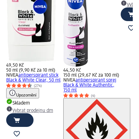
Vybra
49,50 Kč
50 ml (9,90 Kč za 10 ml)
44,50 Kč
NIVEA
antiperspirant stick
150 ml (29,67 Kč za 100 ml)
Black & White Clear, 50 ml
NIVEA
antiperspirant sprej
Black & White Authentic,
(274)
150 ml
Upozornění
(4)
Skladem
Vybrat prodejnu dm