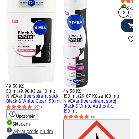
Skla
Vybra
49,50 Kč
50 ml (9,90 Kč za 10 ml)
44,50 Kč
NIVEA
antiperspirant stick
150 ml (29,67 Kč za 100 ml)
Black & White Clear, 50 ml
NIVEA
antiperspirant sprej
Black & White Authentic,
(274)
150 ml
Upozornění
(4)
Skladem
Vybrat prodejnu dm