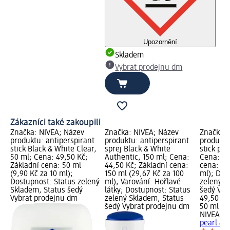
Upozornění
Skladem
Vybrat prodejnu dm
Zákazníci také zakoupili
Značka: NIVEA; Název
Značka: NIVEA; Název
Značka: 
produktu: antiperspirant
produktu: antiperspirant
produktu
stick Black & White Clear,
sprej Black & White
stick pea
50 ml; Cena: 49,50 Kč;
Authentic, 150 ml; Cena:
Cena: 49
Základní cena: 50 ml
44,50 Kč; Základní cena:
cena: 50
(9,90 Kč za 10 ml);
150 ml (29,67 Kč za 100
ml); Dos
Dostupnost: Status zelený
ml); Varování: Hořlavé
zelený S
Skladem, Status šedý
látky; Dostupnost: Status
šedý Vyb
Vybrat prodejnu dm
zelený Skladem, Status
49,50 Kč
šedý Vybrat prodejnu dm
50 ml (9,
NIVEA
ant
pearl & 