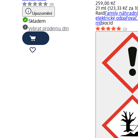
259,00 Kč
(0)
21 ml (123,33 Kč za 1
Upozornění
Raid
Family náhradní
elektrický odpařovač 
Skladem
ml
biocid
Vybrat prodejnu dm
(2)