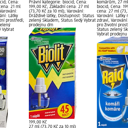
ocid; Cena:
Právní kategorie: biocid; Cena:
komárům, 27 ml;
cena: 21 ml
199,00 Kč; Základní cena: 27 ml
biocid; Cena: 19
 Varování:
(73,70 Kč za 10 ml); Varování:
cena: 27 ml (73,
ání: Látky
Dráždivé látky; Dostupnost: Status
Varování: Látky
ní prostředí;
zelený Skladem, Status šedý Vybrat
zdraví, Varován
zelený
prodejnu dm
pro životní pros
ý Vybrat
Status zelený S
Vybrat prodejn
199,00 Kč
27 ml (73,70 Kč za 10 ml)