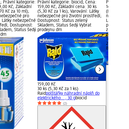
 Právní kategorie:
Právní kategorie: biocid; Cena:
Právní kateg
9,00 Kč; Základní
159,00 Kč; Základní cena: 30 ks
169,00 Kč; 
70 Kč za 10 ml);
(5,30 Kč za 1 ks); Varování: Látky
(80,48 Kč za
 nebezpečné pro
nebezpečné pro životní prostředí;
nebezpečné 
í: Látky nebezpečné
Dostupnost: Status zelený
Látky nebez
tředí; Dostupnost:
Skladem, Status šedý Vybrat
prostředí; 
kladem, Status šedý
prodejnu dm
zelený Skla
u dm
prodejnu d
169,00 Kč
21 ml (80,48
Biolit
náhrad
elektrického
ml
biocid
159,00 Kč
30 ks (5,30 Kč za 1 ks)
Raid
polštářky náhradní náplň do
elektrického..., 30 g
biocid
(2)