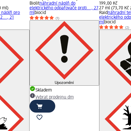
Biolit
náhradní náplň do
199,00 Kč
0 ml)
elektrického odpařovače proti..., 27
27 ml (73,70 Kč 
 náplň pro
ml
biocid
Raid
náhradní te
2..., 21
elektrického odp
(1)
ml
biocid
(2)
Upozornění
Skladem
Vybrat prodejnu dm