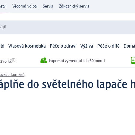
ství
Vědomá volba
Servis
Zákaznický servis
ajít
ld
Vlasová kosmetika
Péče o zdraví
Výživa
Péče o dítě
Domá
(1)
Expresní vyzvednutí do 60 minut
 290 Kč
ovače komárů
áplňe do světelného lapače 