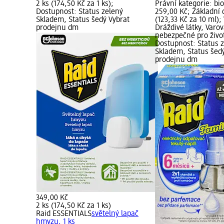
2 ks (174,50 Kč za 1 ks);
Právní kategorie: bi
Dostupnost: Status zelený
259,00 Kč; Základní 
Skladem, Status šedý Vybrat
(123,33 Kč za 10 ml);
prodejnu dm
Dráždivé látky, Varov
nebezpečné pro život
Dostupnost: Status 
Skladem, Status šed
prodejnu dm
349,00 Kč
2 ks (174,50 Kč za 1 ks)
Raid ESSENTIALS
světelný lapač
hmyzu, 1 ks