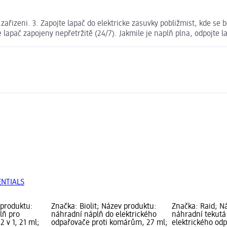
 zařizeni. 3. Zapojte lapač do elektricke zasuvky pobližmist, kde se
e lapač zapojeny nepřetržitě (24/7). Jakmile je naplň plna, odpojte 
ENTIALS
 produktu:
Značka: Biolit; Název produktu:
Značka: Raid; N
lň pro
náhradní náplň do elektrického
náhradní tekutá
2 v 1, 21 ml;
odpařovače proti komárům, 27 ml;
elektrického odp