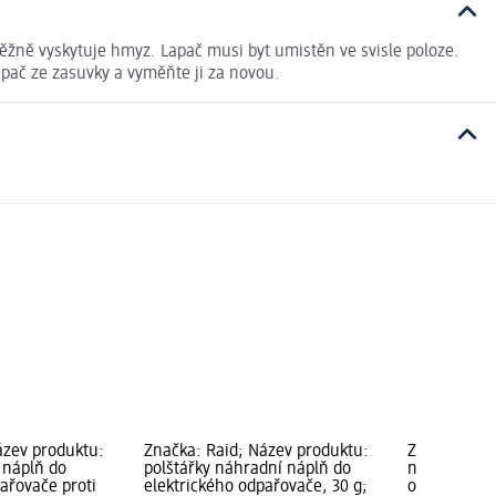
 běžně vyskytuje hmyz. Lapač musi byt umistěn ve svisle poloze.
lapač ze zasuvky a vyměňte ji za novou.
ázev produktu:
Značka: Raid; Název produktu:
Značka: Bio
 náplň do
polštářky náhradní náplň do
náhradní ná
ařovače proti
elektrického odpařovače, 30 g;
odpařovače 