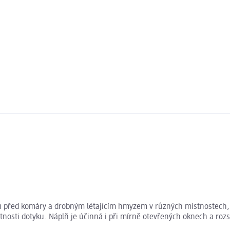
u před komáry a drobným létajícím hmyzem v různých místnostech, 
sti dotyku. Náplň je účinná i při mírně otevřených oknech a rozsv