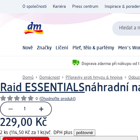
O společnosti
Kariéra
Press centrum
Inspirace & poraden
Hledat a n
Nově
Značky
Líčení
Pleť, tělo & parfémy
Men's Wor
Doprava zdarma při nákupu od 1
Domů
Domácnost
Přípravky proti hmyzu & hnojiva
Odpuz
Raid ESSENTIALS
náhradní n
0
(
Ohodnoťte produkt
)
229,00 Kč
2 ks (114,50 Kč za 1 ks)
vč. DPH plus
poštovné