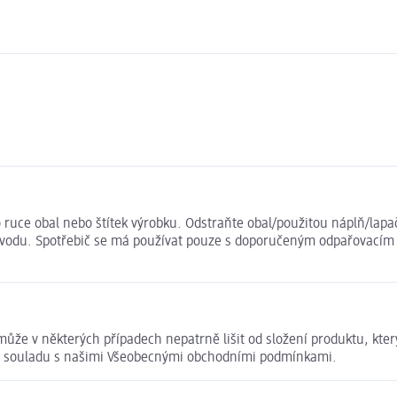
o ruce obal nebo štítek výrobku. Odstraňte obal/použitou náplň/la
návodu. Spotřebič se má používat pouze s doporučeným odpařovacím 
ůže v některých případech nepatrně lišit od složení produktu, kte
u v souladu s našimi Všeobecnými obchodními podmínkami.