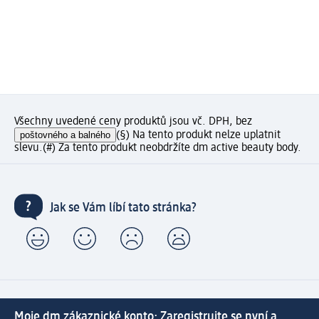
Všechny uvedené ceny produktů jsou vč. DPH, bez
poštovného a balného
(§) Na tento produkt nelze uplatnit
slevu.
(#) Za tento produkt neobdržíte dm active beauty body.
Jak se Vám líbí tato stránka?
Moje dm zákaznické konto: Zaregistrujte se nyní a