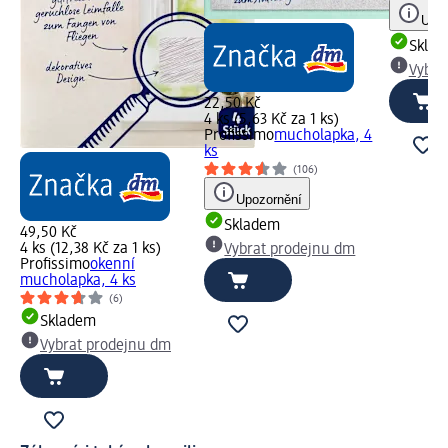
Upoz
Skla
Vybra
22,50 Kč
4 ks (5,63 Kč za 1 ks)
Profissimo
mucholapka, 4
ks
(106)
Upozornění
Skladem
49,50 Kč
4 ks (12,38 Kč za 1 ks)
Vybrat prodejnu dm
Profissimo
okenní
mucholapka, 4 ks
(6)
Skladem
Vybrat prodejnu dm