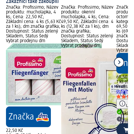
Zákazníci také zakoupili
Značka: Profissimo; Název
Značka: Profissimo; Název
Značka: 
produktu: mucholapka, 4
produktu: okenní
produktu
ks; Cena: 22,50 Kč;
mucholapka, 4 ks; Cena:
octomilky
Základní cena: 4 ks (5,63 Kč
49,50 Kč; Základní cena: 4
kategorie
za 1 ks); dm značka grafika;
ks (12,38 Kč za 1 ks); dm
69,50 Kč
Dostupnost: Status zelený
značka grafika;
ks (69,50
Skladem, Status šedý
Dostupnost: Status zelený
značka g
Vybrat prodejnu dm
Skladem, Status šedý
Dostupno
Vybrat prodejnu dm
Skladem,
Vybrat p
69,50 Kč
1 ks (69,
Profissi
octomilky
Upoz
Skla
Vybra
22,50 Kč