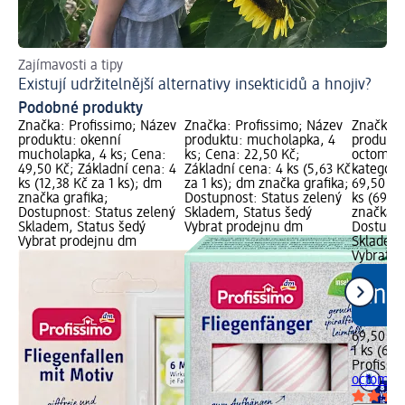
Zajímavosti a tipy
Existují udržitelnější alternativy insekticidů a hnojiv?
Podobné produkty
Značka: Profissimo; Název
Značka: Profissimo; Název
Značka: 
produktu: okenní
produktu: mucholapka, 4
produktu
mucholapka, 4 ks; Cena:
ks; Cena: 22,50 Kč;
octomilky
49,50 Kč; Základní cena: 4
Základní cena: 4 ks (5,63 Kč
kategorie
ks (12,38 Kč za 1 ks); dm
za 1 ks); dm značka grafika;
69,50 Kč
značka grafika;
Dostupnost: Status zelený
ks (69,50
Dostupnost: Status zelený
Skladem, Status šedý
značka g
Skladem, Status šedý
Vybrat prodejnu dm
Dostupno
Vybrat prodejnu dm
Skladem,
Vybrat p
69,50 Kč
1 ks (69,
Profissi
octomilky