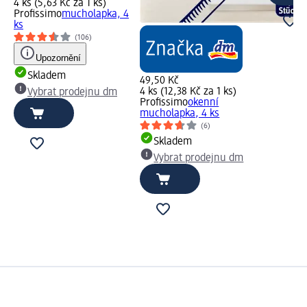
4 ks (5,63 Kč za 1 ks)
Profissimo
mucholapka, 4
ks
(106)
Upozornění
Skladem
49,50 Kč
4 ks (12,38 Kč za 1 ks)
Vybrat prodejnu dm
Profissimo
okenní
mucholapka, 4 ks
(6)
Skladem
Vybrat prodejnu dm