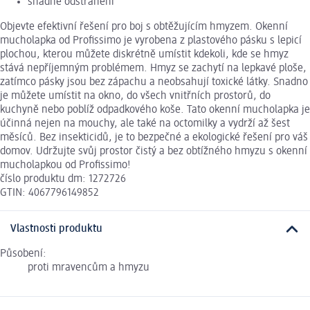
snadné odstranění
Objevte efektivní řešení pro boj s obtěžujícím hmyzem. Okenní
mucholapka od Profissimo je vyrobena z plastového pásku s lepicí
plochou, kterou můžete diskrétně umístit kdekoli, kde se hmyz
stává nepříjemným problémem. Hmyz se zachytí na lepkavé ploše,
zatímco pásky jsou bez zápachu a neobsahují toxické látky. Snadno
je můžete umístit na okno, do všech vnitřních prostorů, do
kuchyně nebo poblíž odpadkového koše. Tato okenní mucholapka je
účinná nejen na mouchy, ale také na octomilky a vydrží až šest
měsíců. Bez insekticidů, je to bezpečné a ekologické řešení pro váš
domov. Udržujte svůj prostor čistý a bez obtížného hmyzu s okenní
mucholapkou od Profissimo!
číslo produktu dm: 1272726
GTIN: 4067796149852
Vlastnosti produktu
Působení:
proti mravencům a hmyzu