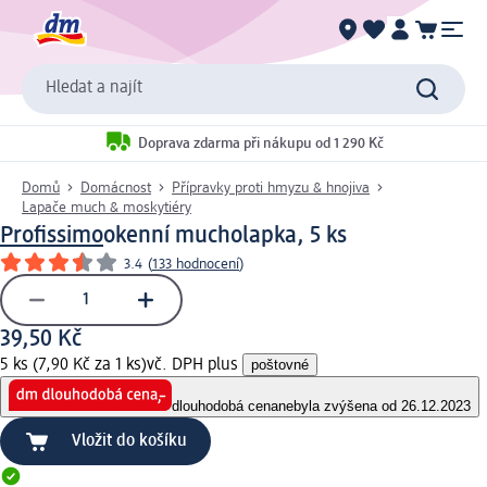
Hledat a najít
Doprava zdarma při nákupu od 1 290 Kč
Domů
Domácnost
Přípravky proti hmyzu & hnojiva
Lapače much & moskytiéry
Profissimo
okenní mucholapka, 5 ks
3.4
(
133 hodnocení
)
39,50 Kč
5 ks (7,90 Kč za 1 ks)
vč. DPH plus
poštovné
dlouhodobá cena
nebyla zvýšena od 26.12.2023
Vložit do košíku