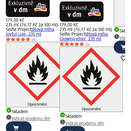
179,00 Kč
235 ml (76,17 Kč za 100 ml)
179,00 Kč
Selfie Project
tělová mlha
235 ml (76,17 Kč za 100 ml)
Skla
Joyful Live, 235 ml
Selfie Project
tělová mlha
Vybra
Glowing elixir, 235 ml
(3)
(1)
Upozornění
Upozornění
Skladem
Skladem
Vybrat prodejnu dm
Vybrat prodejnu dm