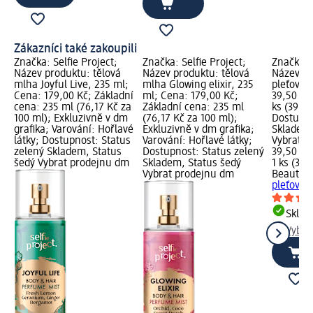
Zákazníci také zakoupili
Značka: Selfie Project;
Značka: Selfie Project;
Značka: 
Název produktu: tělová
Název produktu: tělová
Název pr
mlha Joyful Live, 235 ml;
mlha Glowing elixir, 235
pleťová 
Cena: 179,00 Kč; Základní
ml; Cena: 179,00 Kč;
39,50 Kč
cena: 235 ml (76,17 Kč za
Základní cena: 235 ml
ks (39,50
100 ml); Exkluzivně v dm
(76,17 Kč za 100 ml);
Dostupno
grafika; Varování: Hořlavé
Exkluzivně v dm grafika;
Skladem,
látky; Dostupnost: Status
Varování: Hořlavé látky;
Vybrat p
zelený Skladem, Status
Dostupnost: Status zelený
39,50 Kč
šedý Vybrat prodejnu dm
Skladem, Status šedý
1 ks (39,
Vybrat prodejnu dm
Beauty o
pleťová 
Skla
Vybra