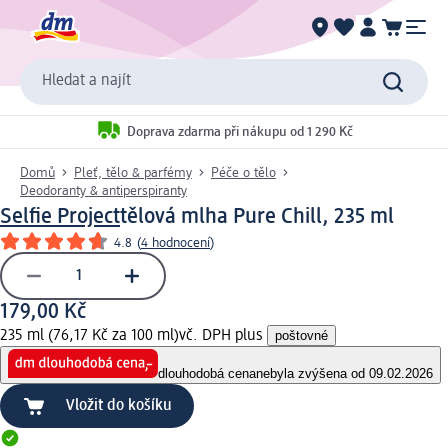
Hledat a najít
Doprava zdarma při nákupu od 1 290 Kč
Domů
Pleť, tělo & parfémy
Péče o tělo
Deodoranty & antiperspiranty
Selfie Project
tělová mlha Pure Chill, 235 ml
4.8
(
4 hodnocení
)
179,00 Kč
235 ml (76,17 Kč za 100 ml)
vč. DPH plus
poštovné
dlouhodobá cena
nebyla zvýšena od 09.02.2026
Vložit do košíku