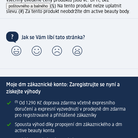
Všechny uvedené ceny produktů jsou vč. DPH, bez
poštovného a balného
(§) Na tento produkt nelze uplatnit
slevu.
(#) Za tento produkt neobdržíte dm active beauty body.
Jak se Vám líbí tato stránka?
Moje dm zákaznické konto: Zaregistrujte se nyní a
získejte výhody
⁽¹⁾ Od 1 290 Kč doprava zdarma včetně expresního
doručení a expresní vyzvednutí v prodejně dm zdarma
pro registrované a přihlášené zákazníky
Spousta výhod díky propojení dm zákaznického a dm
active beauty konta