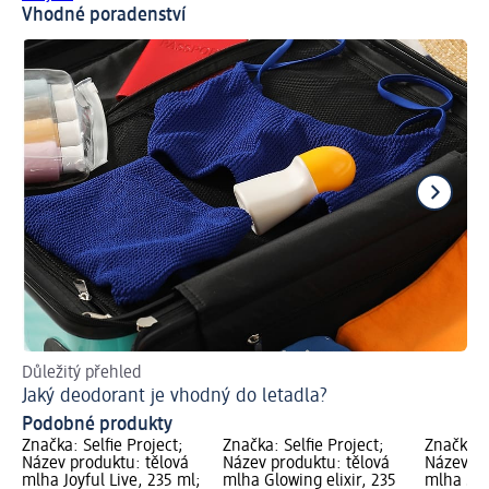
Vhodné poradenství
Důležitý přehled
Pr
Jaký deodorant je vhodný do letadla?
Ud
Podobné produkty
Značka: Selfie Project;
Značka: Selfie Project;
Značka: 
Název produktu: tělová
Název produktu: tělová
Název pr
mlha Joyful Live, 235 ml;
mlha Glowing elixir, 235
mlha Sta