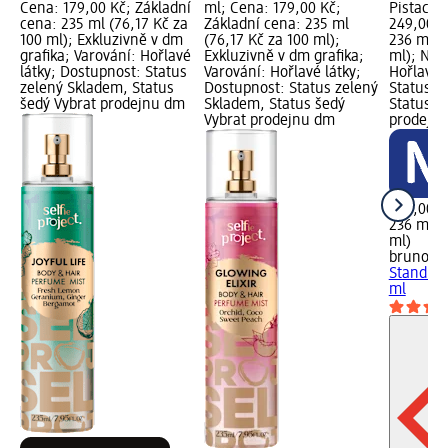
Cena: 179,00 Kč; Základní
ml; Cena: 179,00 Kč;
Pistachi
cena: 235 ml (76,17 Kč za
Základní cena: 235 ml
249,00 K
100 ml); Exkluzivně v dm
(76,17 Kč za 100 ml);
236 ml (
grafika; Varování: Hořlavé
Exkluzivně v dm grafika;
ml); Nově
látky; Dostupnost: Status
Varování: Hořlavé látky;
Hořlavé 
zelený Skladem, Status
Dostupnost: Status zelený
Status z
šedý Vybrat prodejnu dm
Skladem, Status šedý
Status š
Vybrat prodejnu dm
prodejn
249,00 K
236 ml (
ml)
bruno b
Stand al
ml