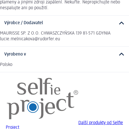
plameny a jinými zdroji zapálení. Nekuřte. Nepropichujte nebo
nespalujte ani po použití.
Výrobce / Dodavatel
MAURISSE SP. Z O.O. CHWASZCZYŃSKA 139 81-571 GDYNIA
lucie.melnicakova@rudorfer.eu
Vyrobeno v
Polsko
Další produkty od Selfie
Project