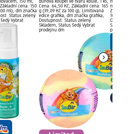
kovačem, 150 ml;
duhová koupel ve tvaru koule, 1 ks;
mycí pěna s
 Základní cena: 150
Cena: 64,50 Kč; Základní cena: 165
motiv, 250 
 100 ml); dm značka
g (39,09 Kč za 100 g); Limitovaná
Základní ce
ost: Status zelený
edice grafika, dm značka grafika;
100 ml); dm
 šedý Vybrat
Dostupnost: Status zelený
Dostupnost:
Skladem, Status šedý Vybrat
Skladem, St
prodejnu dm
prodejnu d
99,00 Kč
250 ml (39,
SauBär
mycí
květinový m
Skladem
Vybrat p