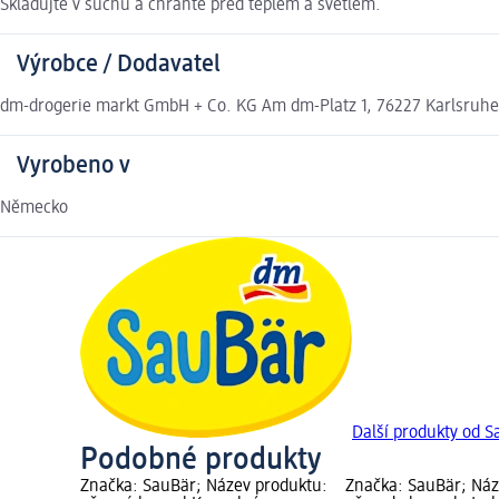
Skladujte v suchu a chraňte před teplem a světlem.
Výrobce / Dodavatel
dm-drogerie markt GmbH + Co. KG Am dm-Platz 1, 76227 Karlsruh
Vyrobeno v
Německo
Další produkty od 
Podobné produkty
Značka: SauBär; Název produktu:
Značka: SauBär; Náz