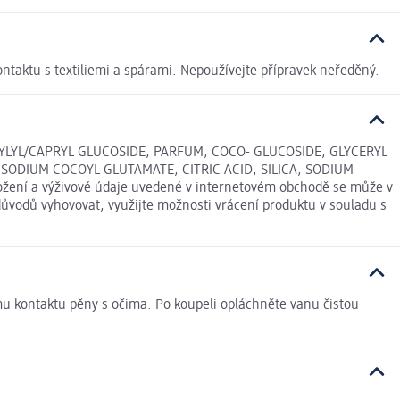
ntaktu s textiliemi a spárami. Nepoužívejte přípravek neředěný.
YLYL/CAPRYL GLUCOSIDE, PARFUM, COCO- GLUCOSIDE, GLYCERYL
ODIUM COCOYL GLUTAMATE, CITRIC ACID, SILICA, SODIUM
ení a výživové údaje uvedené v internetovém obchodě se může v
důvodů vyhovovat, využijte možnosti vrácení produktu v souladu s
ému kontaktu pěny s očima. Po koupeli opláchněte vanu čistou