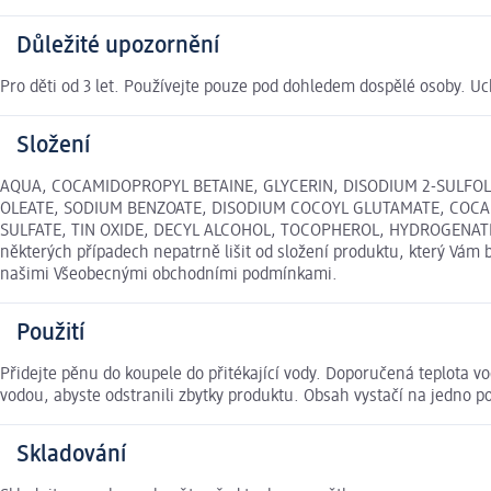
Důležité upozornění
Pro děti od 3 let. Používejte pouze pod dohledem dospělé osoby. U
Složení
AQUA, COCAMIDOPROPYL BETAINE, GLYCERIN, DISODIUM 2-SULFO
OLEATE, SODIUM BENZOATE, DISODIUM COCOYL GLUTAMATE, COCAM
SULFATE, TIN OXIDE, DECYL ALCOHOL, TOCOPHEROL, HYDROGENATED V
některých případech nepatrně lišit od složení produktu, který Vám 
našimi Všeobecnými obchodními podmínkami.
Použití
Přidejte pěnu do koupele do přitékající vody. Doporučená teplota 
vodou, abyste odstranili zbytky produktu. Obsah vystačí na jedno po
Skladování