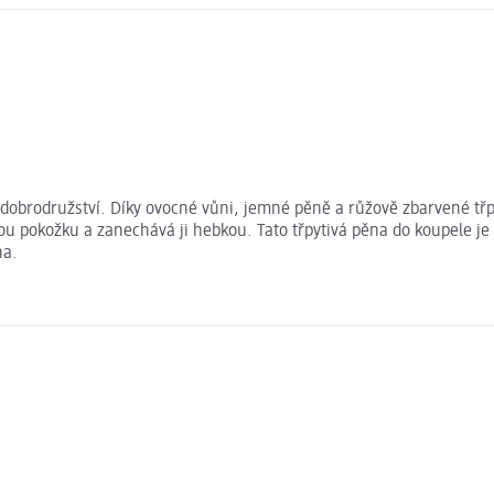
dobrodružství. Díky ovocné vůni, jemné pěně a růžově zbarvené třp
tskou pokožku a zanechává ji hebkou. Tato třpytivá pěna do koupele 
na.