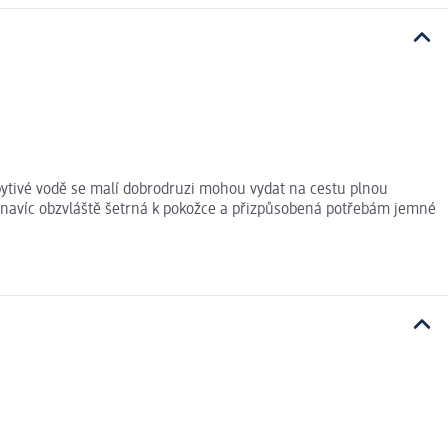
ytivé vodě se malí dobrodruzi mohou vydat na cestu plnou
je navíc obzvláště šetrná k pokožce a přizpůsobená potřebám jemné