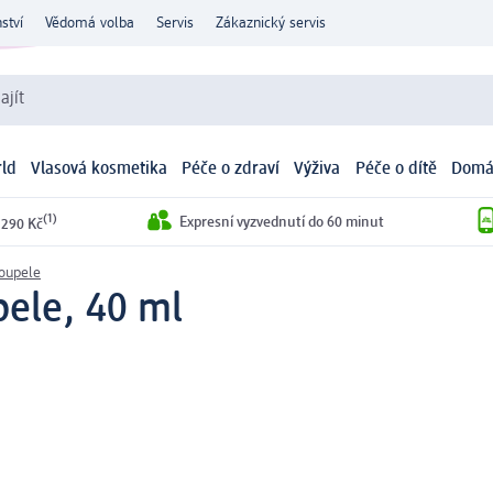
ství
Vědomá volba
Servis
Zákaznický servis
ajít
ld
Vlasová kosmetika
Péče o zdraví
Výživa
Péče o dítě
Domá
(1)
Expresní vyzvednutí do 60 minut
 290 Kč
koupele
pele, 40 ml