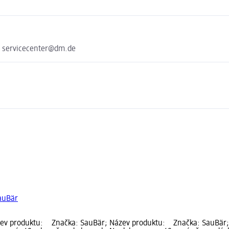
e servicecenter@dm.de
SauBär
ev produktu:
Značka: SauBär; Název produktu:
Značka: SauBär;