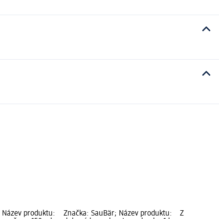
 Název produktu:
Značka: SauBär; Název produktu:
Značka: Sau