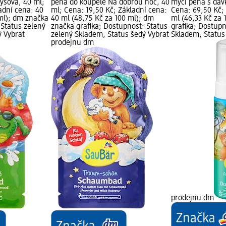
ysová, 40 ml;
pěna do koupele Na dobrou noc, 40
mycí pěna s dáv
adní cena: 40
ml; Cena: 19,50 Kč; Základní cena:
Cena: 69,50 Kč;
 ml); dm značka
40 ml (48,75 Kč za 100 ml); dm
ml (46,33 Kč za
 Status zelený
značka grafika; Dostupnost: Status
grafika; Dostupn
ý Vybrat
zelený Skladem, Status šedý Vybrat
Skladem, Status
prodejnu dm
prodejnu dm