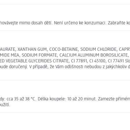
chovávejte mimo dosah dětí. Není určeno ke konzumaci. Zabraňte ko
LAURATE, XANTHAN GUM, COCO-BETAINE, SODIUM CHLORIDE, CAPR
IDE MEA, SODIUM FORMATE, CALCIUM ALUMINUM BOROSILICATE, S
EGETABLE GLYCERIDES CITRATE, CI 77891, CI 45100, CI 77491 Slož
bude doručený. V případě, že Vám odlišnosti nebudou z jakýchkoliv 
vody: cca 35 až 38 °C. Délka koupele: 10 až 20 minut. Zamezte přím
užití.