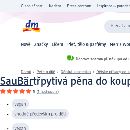
O společnosti
Kariéra
Press centrum
Inspirace & poraden
Hledat a n
Nově
Značky
Líčení
Pleť, tělo & parfémy
Men's Wor
Doprava zdarma při nákupu od 1
Domů
Péče o dítě
Dětská kosmetika
Dětské přísady do 
SauBär
třpytivá pěna do kou
5
(
1 hodnocení
)
vegan
vhodné především pro děti
vegan