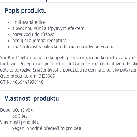
Popis produktu
limitovaná edice
s ovocnou vůní a třpytivým efektem
barví vodu do růžova
pečující a jemná receptura
snášenlivost s pokožkou dermatologicky potvrzena
SauBär třpytivá pěna do koupele promění každou koupel v zábavné 
fantazie. Receptura s pečujícími složkami šetrně čistí citlivou dě
dětské pokožky. Snášenlivost s pokožkou je dermatologicky potvrze
číslo produktu dm: 3123965
GTIN: 4066447936148
Vlastnosti produktu
Doporučený věk:
od 3 let
Vlastnosti produktu:
vegan, vhodné především pro děti